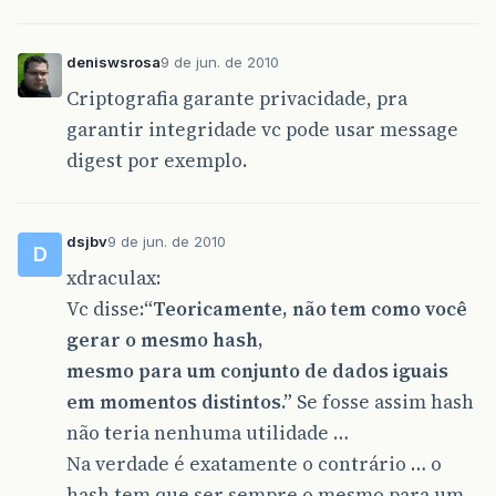
deniswsrosa
9 de jun. de 2010
Criptografia garante privacidade, pra
garantir integridade vc pode usar message
digest por exemplo.
dsjbv
9 de jun. de 2010
D
xdraculax:
Vc disse:
“Teoricamente, não tem como você
gerar o mesmo hash,
mesmo para um conjunto de dados iguais
em momentos distintos.”
Se fosse assim hash
não teria nenhuma utilidade …
Na verdade é exatamente o contrário … o
hash tem que ser sempre o mesmo para um