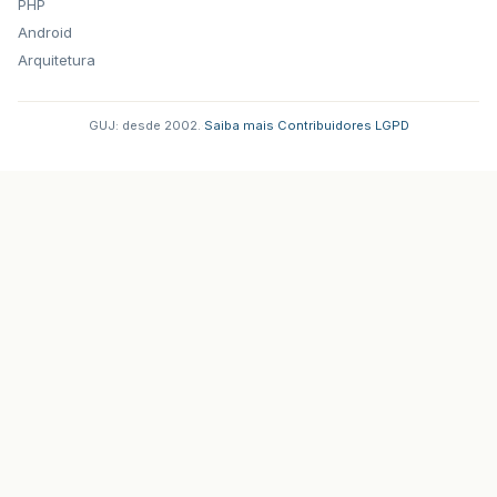
PHP
Android
Arquitetura
GUJ: desde 2002.
·
Saiba mais
·
Contribuidores
·
LGPD