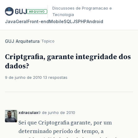
Discussoes de Programacao e
ARQUIVO
Tecnologia
Java
Geral
Front‑end
Mobile
SQL
JS
PHP
Android
GUJ
/
Arquitetura
/
Topico
Criptgrafia, garante integridade dos
dados?
9 de junho de 2010
13 respostas
xdraculax
9 de junho de 2010
Sei que Criptografia garante, por um
determinado período de tempo, a