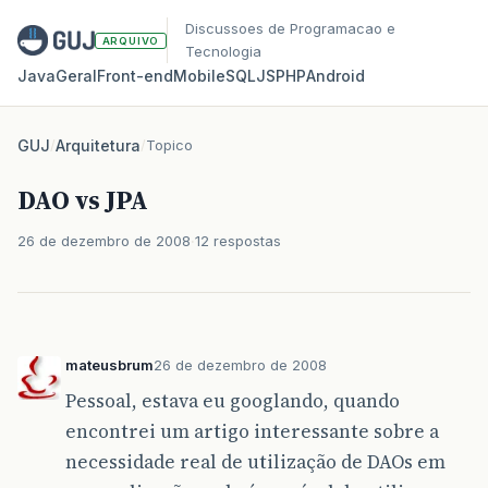
Discussoes de Programacao e
ARQUIVO
Tecnologia
Java
Geral
Front‑end
Mobile
SQL
JS
PHP
Android
GUJ
/
Arquitetura
/
Topico
DAO vs JPA
26 de dezembro de 2008
12 respostas
mateusbrum
26 de dezembro de 2008
Pessoal, estava eu googlando, quando
encontrei um artigo interessante sobre a
necessidade real de utilização de DAOs em