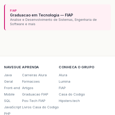
FIAP
Graduacao em Tecnologia — FIAP
Analise e Desenvolvimento de Sistemas, Engenharia de
Software e mais
NAVEGUE
APRENDA
CONHECA O GRUPO
Java
Carreiras Alura
Alura
Geral
Formacoes
Lumina
Front-end
Artigos
FIAP
Mobile
Graduacao FIAP
Casa do Codigo
SQL
Pos-Tech FIAP
Hipsters.tech
JavaScript
Livros Casa do Codigo
PHP