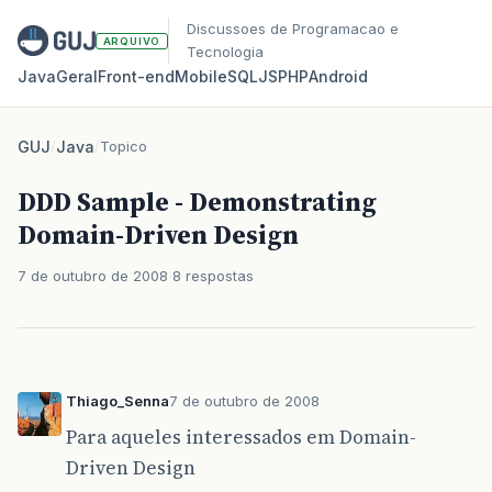
Discussoes de Programacao e
ARQUIVO
Tecnologia
Java
Geral
Front‑end
Mobile
SQL
JS
PHP
Android
GUJ
/
Java
/
Topico
DDD Sample - Demonstrating
Domain-Driven Design
7 de outubro de 2008
8 respostas
Thiago_Senna
7 de outubro de 2008
Para aqueles interessados em Domain-
Driven Design