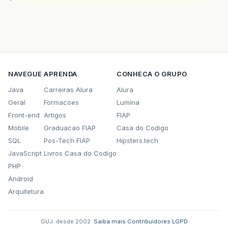
NAVEGUE
APRENDA
CONHECA O GRUPO
Java
Carreiras Alura
Alura
Geral
Formacoes
Lumina
Front-end
Artigos
FIAP
Mobile
Graduacao FIAP
Casa do Codigo
SQL
Pos-Tech FIAP
Hipsters.tech
JavaScript
Livros Casa do Codigo
PHP
Android
Arquitetura
GUJ: desde 2002.
·
Saiba mais
·
Contribuidores
·
LGPD