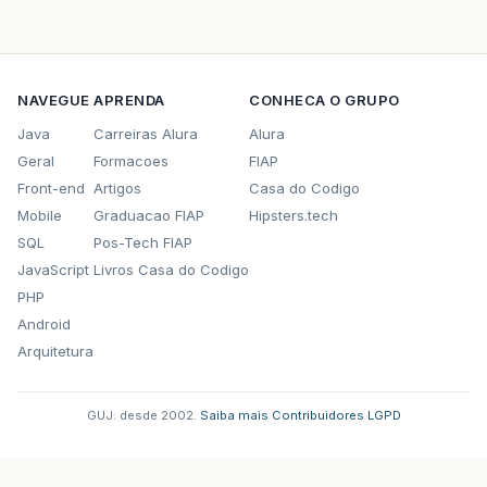
NAVEGUE
APRENDA
CONHECA O GRUPO
Java
Carreiras Alura
Alura
Geral
Formacoes
FIAP
Front-end
Artigos
Casa do Codigo
Mobile
Graduacao FIAP
Hipsters.tech
SQL
Pos-Tech FIAP
JavaScript
Livros Casa do Codigo
PHP
Android
Arquitetura
GUJ: desde 2002.
·
Saiba mais
·
Contribuidores
·
LGPD