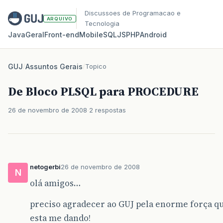
Discussoes de Programacao e
ARQUIVO
Tecnologia
Java
Geral
Front‑end
Mobile
SQL
JS
PHP
Android
GUJ
/
Assuntos Gerais
/
Topico
De Bloco PLSQL para PROCEDURE
26 de novembro de 2008
2 respostas
netogerbi
26 de novembro de 2008
N
olá amigos…
preciso agradecer ao GUJ pela enorme força q
esta me dando!