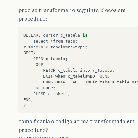
preciso transformar o seguinte blocos em
procedure:
DECLARE
cursor
c_tabela
is
select
*
from
tabs
;
r_tabela
c_tabela
%
rowtype
;
BEGIN
OPEN
c_tabela
;
LOOP
FETCH
c_tabela
into
r_tabela
;
EXIT
when
c_tabela
%
NOTFOUND
;
DBMS_OUTPUT
.
PUT_LINE
(
r_tabela
.
table_na
END
LOOP
;
CLOSE
c_tabela
;
END
;
/
como ficaria o codigo acima transformado em
procedure?