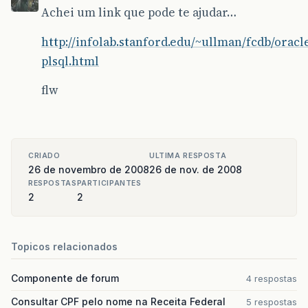
Achei um link que pode te ajudar…
http://infolab.stanford.edu/~ullman/fcdb/oracl
plsql.html
flw
CRIADO
ULTIMA RESPOSTA
26 de novembro de 2008
26 de nov. de 2008
RESPOSTAS
PARTICIPANTES
2
2
Topicos relacionados
Componente de forum
4 respostas
Consultar CPF pelo nome na Receita Federal
5 respostas