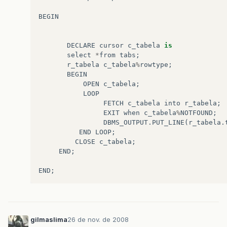
BEGIN
DECLARE
cursor
c_tabela
is
select
*
from
tabs
;
r_tabela
c_tabela
%
rowtype
;
BEGIN
OPEN
c_tabela
;
LOOP
FETCH
c_tabela
into
r_tabela
;
EXIT
when
c_tabela
%
NOTFOUND
;
DBMS_OUTPUT
.
PUT_LINE
(
r_tabela
.
END
LOOP
;
CLOSE
c_tabela
;
END
;
END
;
gilmaslima
26 de nov. de 2008