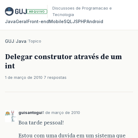
Discussoes de Programacao e
ARQUIVO
Tecnologia
Java
Geral
Front‑end
Mobile
SQL
JS
PHP
Android
GUJ
/
Java
/
Topico
Delegar construtor através de um
int
1 de março de 2010
7 respostas
guisantogui
1 de março de 2010
Boa tarde pessoal!
Estou com uma duvida em um sistema que