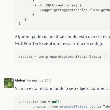
       }

       catch (SQLException ex) {

           Logger.getLogger(Tabelas.class.getNa
       }

   }

Alguém poderia me dizer onde está o erro, es
NullPointerException nessa linha de codigo
Abdon
1 de mar. de 2010
Vc não esta instanciando o seu objeto connecti
Connection
con
=
null
;
prepstm
=
con
.
prepareStatement
(
criarTab