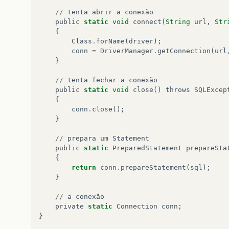
//
tenta
abrir
a
conexão
public
static
void
connect
(
String
url
,
Str
{
Class
.
forName
(
driver
);
conn
=
DriverManager
.
getConnection
(
url
}
//
tenta
fechar
a
conexão
public
static
void
close
()
throws
SQLExcep
{
conn
.
close
();
}
//
prepara
um
Statement
public
static
PreparedStatement
prepareSta
{
return
conn
.
prepareStatement
(
sql
);
}
//
a
conexão
private
static
Connection
conn
;
}