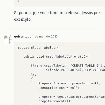
Supondo que voce tem uma classe dessas por
exemplo.
guisantogui
1 de mar. de 2010
public class Tabelas {

   public void criarTabelaDoProjeto(){

       String criarTabela = "CREATE TABLE Gráf
               "Cidade VARCHAR(50), CEP VARCHA
       try

       {

           PreparedStatement prepstm = null;

           Connection con = null;

           prepstm = con.prepareStatement(criar
           prepstm.execute();
