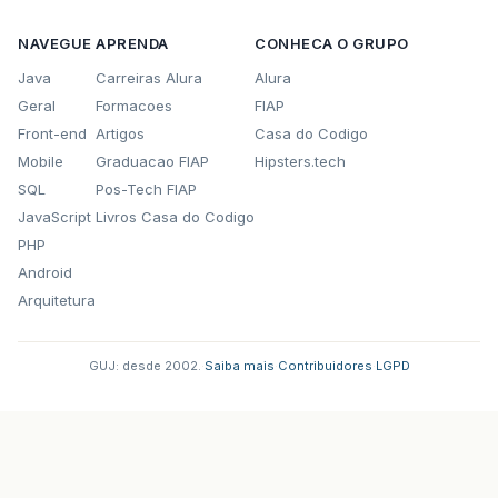
NAVEGUE
APRENDA
CONHECA O GRUPO
Java
Carreiras Alura
Alura
Geral
Formacoes
FIAP
Front-end
Artigos
Casa do Codigo
Mobile
Graduacao FIAP
Hipsters.tech
SQL
Pos-Tech FIAP
JavaScript
Livros Casa do Codigo
PHP
Android
Arquitetura
GUJ: desde 2002.
·
Saiba mais
·
Contribuidores
·
LGPD