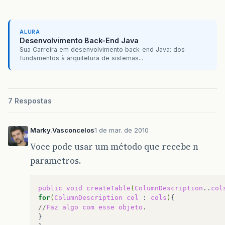
ALURA
Desenvolvimento Back-End Java
Sua Carreira em desenvolvimento back-end Java: dos
fundamentos à arquitetura de sistemas...
7 Respostas
Marky.Vasconcelos
1 de mar. de 2010
Voce pode usar um método que recebe n
parametros.
public
void
createTable
(
ColumnDescription
..
col
for
(
ColumnDescription
col
:
cols
)
//
Faz
algo
com
esse
objeto
.

}
