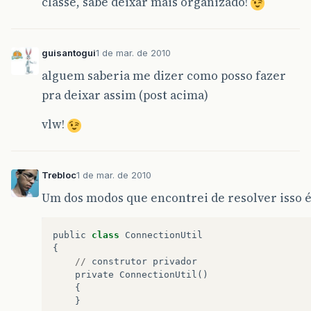
classe, sabe deixar mais organizado!
guisantogui
1 de mar. de 2010
alguem saberia me dizer como posso fazer
pra deixar assim (post acima)
vlw!
Trebloc
1 de mar. de 2010
Um dos modos que encontrei de resolver isso é
public
class
ConnectionUtil
{
//
construtor
privador
private
ConnectionUtil
()
{
}