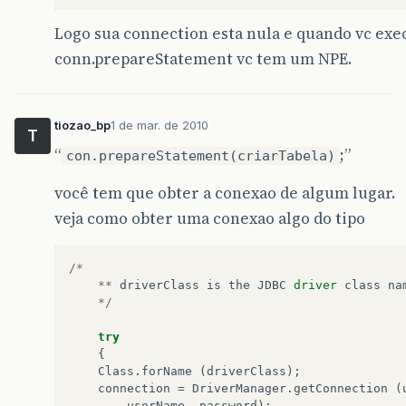
Logo sua connection esta nula e quando vc exe
conn.prepareStatement vc tem um NPE.
tiozao_bp
1 de mar. de 2010
T
“
;”
con.prepareStatement(criarTabela)
você tem que obter a conexao de algum lugar.
veja como obter uma conexao algo do tipo
/*
**
driverClass
is
the
JDBC
driver
class
na
*/
try
{
Class
.
forName
(
driverClass
);
connection
=
DriverManager
.
getConnection
(
userName
,
password
);