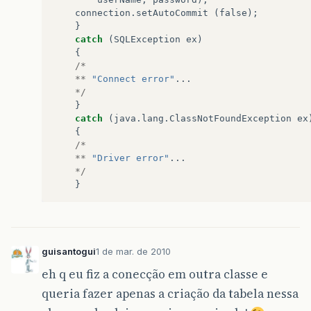
connection
.
setAutoCommit
(
false
);
}
catch
(
SQLException
ex
)
{
/*
**
"Connect error"
...
*/
}
catch
(
java
.
lang
.
ClassNotFoundException
ex
{
/*
**
"Driver error"
...
*/
}
guisantogui
1 de mar. de 2010
eh q eu fiz a conecção em outra classe e
queria fazer apenas a criação da tabela nessa