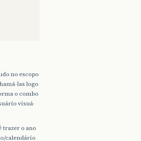
udo no escopo
chamá-las logo
forma o combo
suário visuá-
 trazer o ano
io/calendário