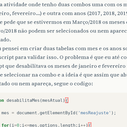
 atividade onde tenho duas combos uma com os 
iro, fevereiro…) e outra com anos (2017, 2018, 201
e pede que se estivermos em Março/2018 os meses d
ro/2018 não podem ser selecionados ou nem aparec
nado.
 pensei em criar duas tabelas com mes e os anos so
cript para validar isso. O problema é que eu até c
pt que desabilitava os meses de janeiro e fevereir
e selecionar na combo e a ideia é que assim que abri
tado ou nem apareça, segue o codigo:
on
desabilitaMes
(
mesAtual
)
{
mes
=
document
.
getElementById
(
'mesReajuste'
);
for
(
i
=
0
;
i
<=
mes
.
options
.
length
;
i
++
)
{