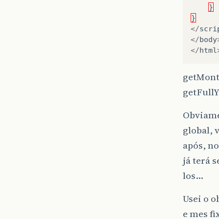
}
}
</
scri
</
body
</
html
getMonth
getFullY
Obviame
global, 
após, n
já terá 
los…
Usei o o
e mes fi