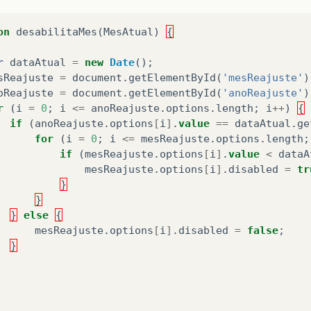
on
desabilitaMes
(
MesAtual
)
{
r
dataAtual
=
new
Date
();
sReajuste
=
document
.
getElementById
(
'mesReajuste'
)
oReajuste
=
document
.
getElementById
(
'anoReajuste'
)
r
(
i
=
0
;
i
<=
anoReajuste
.
options
.
length
;
i
++
)
{
if
(
anoReajuste
.
options
[
i
]
.
value
==
dataAtual
.
ge
for
(
i
=
0
;
i
<=
mesReajuste
.
options
.
length
;
if
(
mesReajuste
.
options
[
i
]
.
value
<
dataA
mesReajuste
.
options
[
i
]
.
disabled
=
tr
}
}
}
else
{
mesReajuste
.
options
[
i
]
.
disabled
=
false
;
}