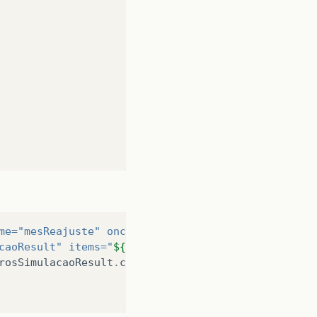
me=
"mesReajuste"
onchange=
"desabilitaMes(this.valu
caoResult"
items=
"
${
colecaoMes
}
"
>
rosSimulacaoResult
.
codigo
}
"
>
${
parametrosSimulacaoR