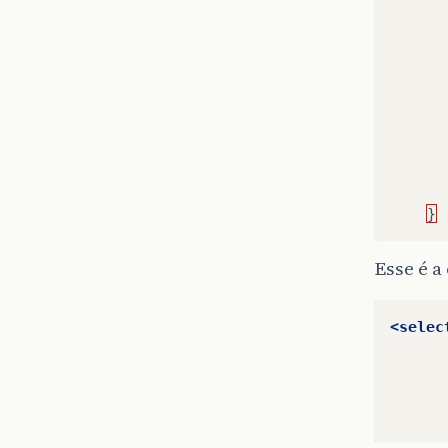
}
Esse é a
<selec