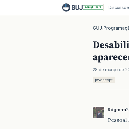
Discussoe
ARQUIVO
GUJ
Programaç
/
Desabil
aparece
28 de março de 2
javascript
Rdgmrm
2
Pessoal 