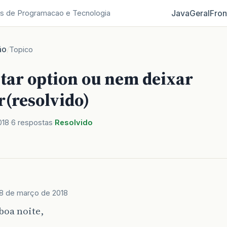
Java
Geral
Fron
s de Programacao e Tecnologia
ão
/
Topico
itar option ou nem deixar
r(resolvido)
018
6 respostas
Resolvido
8 de março de 2018
boa noite,