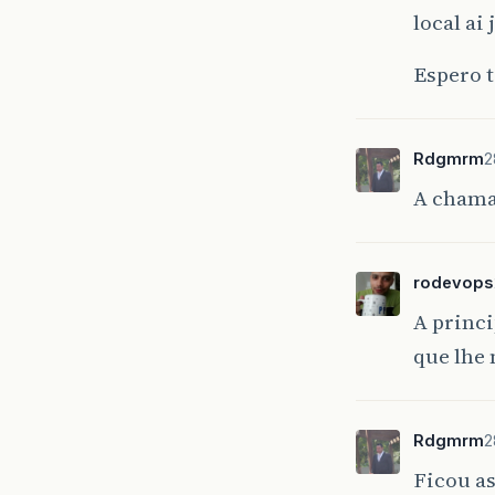
local ai
Espero 
Rdgmrm
2
A chama
rodevops
A princi
que lhe
Rdgmrm
2
Ficou a