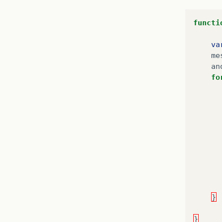
functi
va
me
an
fo
}
}