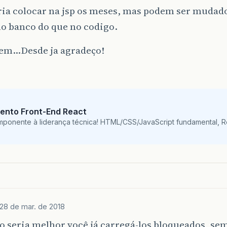
ia colocar na jsp os meses, mas podem ser mudados
o banco do que no codigo.
em…Desde ja agradeço!
ento Front-End React
mponente à liderança técnica! HTML/CSS/JavaScript fundamental, 
28 de mar. de 2018
o seria melhor você já carregá-los bloqueados, s