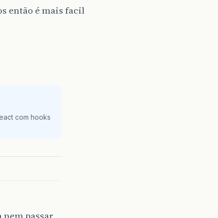
 então é mais facil
React com hooks
em nem passar