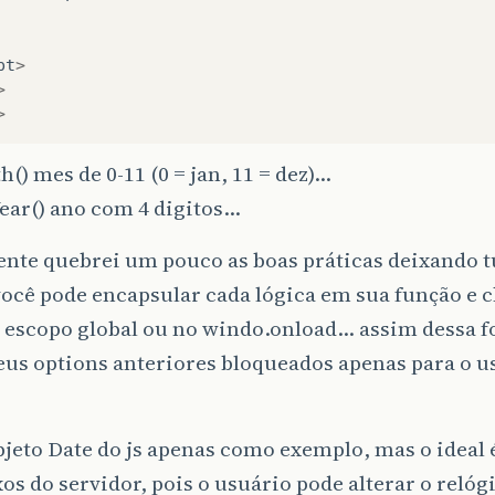
pt
>
>
>
() mes de 0-11 (0 = jan, 11 = dez)…
ear() ano com 4 digitos…
nte quebrei um pouco as boas práticas deixando t
você pode encapsular cada lógica em sua função e 
o escopo global ou no windo.onload… assim dessa 
seus options anteriores bloqueados apenas para o u
bjeto Date do js apenas como exemplo, mas o ideal é
xos do servidor, pois o usuário pode alterar o relóg