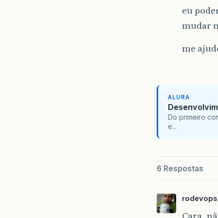
eu poder
mudar n
me ajud
ALURA
Desenvolvim
Do primeiro co
e...
6 Respostas
rodevops
Cara, nã