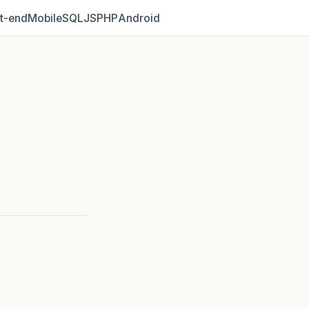
t‑end
Mobile
SQL
JS
PHP
Android