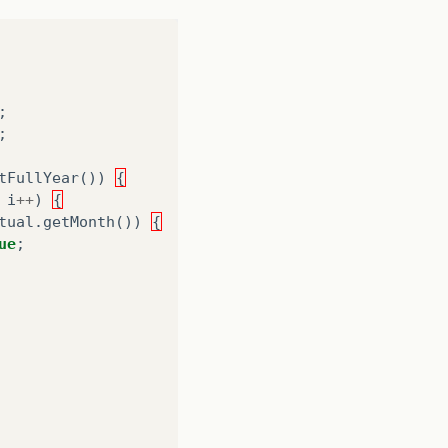
;
;
tFullYear
())
{
i
++
)
{
tual
.
getMonth
())
{
ue
;