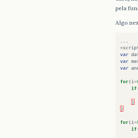
pela fun
Algo nes
...
<
scrip
var
da
var
me
var
an
for
(
i
=
if
}
}
for
(
i
=
if