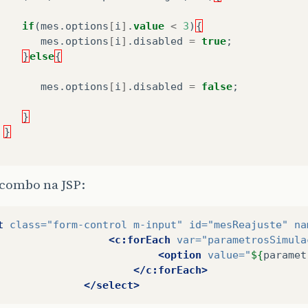
if
(
mes
.
options
[
i
]
.
value
<
3
)
{
mes
.
options
[
i
]
.
disabled
=
true
;
}
else
{
mes
.
options
[
i
]
.
disabled
=
false
;
}
}
 combo na JSP:
t
class=
"form-control m-input"
id=
"mesReajuste"
na
<c:forEach
var=
"parametrosSimula
<option
value=
"
${
paramet
</c:forEach>
</select>