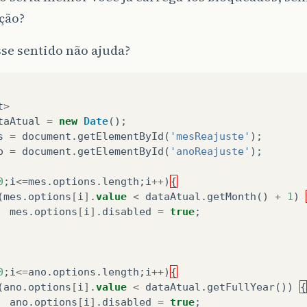
ção?
se sentido não ajuda?
t
>
taAtual
=
new
Date
();
s
=
document
.
getElementById
(
'mesReajuste'
);
o
=
document
.
getElementById
(
'anoReajuste'
);
0
;
i
<=
mes
.
options
.
length
;
i
++
)
{
(
mes
.
options
[
i
]
.
value
<
dataAtual
.
getMonth
()
+
1
)
mes
.
options
[
i
]
.
disabled
=
true
;
0
;
i
<=
ano
.
options
.
length
;
i
++
)
{
(
ano
.
options
[
i
]
.
value
<
dataAtual
.
getFullYear
())
{
ano
.
options
[
i
]
.
disabled
=
true
;