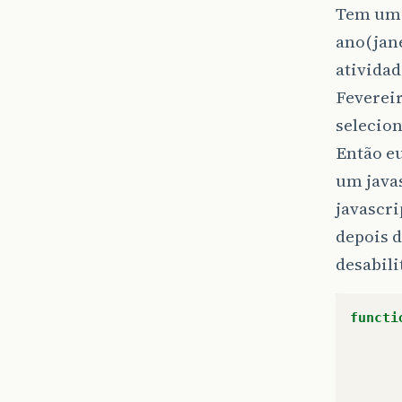
Tem uma
ano(jane
atividad
Feverei
selecio
Então eu
um javas
javascri
depois d
desabili
functi