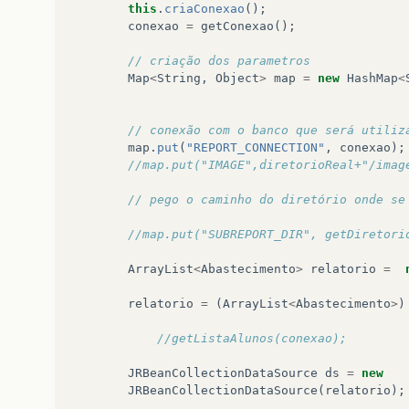
this
.
criaConexao
();
<h:inputText
value=
"#{abas
conexao
=
getConexao
();
</td>
// criação dos parametros
<td
style=
"padding-left:10px; padd
Map
<
String
,
Object
>
map
=
new
HashMap
<
<a4j:commandButton
id=
"btnPesq
</td>
// conexão com o banco que será utiliz
map
.
put
(
"REPORT_CONNECTION"
,
conexao
);
//map.put("IMAGE",diretorioReal+"/imag
</tr>
</table>
// pego o caminho do diretório onde se
//map.put("SUBREPORT_DIR", getDiretori
</ui:composition>
ArrayList
<
Abastecimento
>
relatorio
=
relatorio
=
(
ArrayList
<
Abastecimento
>
)
//getListaAlunos(conexao);
JRBeanCollectionDataSource
ds
=
new
JRBeanCollectionDataSource
(
relatorio
);