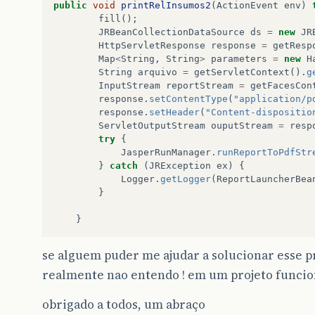
public
void
printRelInsumos2
(
ActionEvent
env
)
fill
();
JRBeanCollectionDataSource
ds
=
new
JR
HttpServletResponse
response
=
getResp
Map
<
String
,
String
>
parameters
=
new
H
String
arquivo
=
getServletContext
().
g
InputStream
reportStream
=
getFacesCon
response
.
setContentType
(
"application/p
response
.
setHeader
(
"Content-dispositio
ServletOutputStream
ouputStream
=
resp
try
{
JasperRunManager
.
runReportToPdfStr
}
catch
(
JRException
ex
)
{
Logger
.
getLogger
(
ReportLauncherBea
}
}
se alguem puder me ajudar a solucionar esse 
realmente nao entendo ! em um projeto funcio
obrigado a todos, um abraço