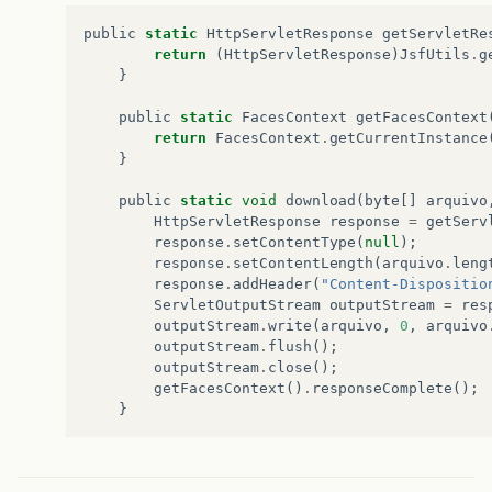
public
static
HttpServletResponse
getServletRe
return
(
HttpServletResponse
)
JsfUtils
.
g
}
public
static
FacesContext
getFacesContext
return
FacesContext
.
getCurrentInstance
}
public
static
void
download
(
byte
[]
arquivo
HttpServletResponse
response
=
getServ
response
.
setContentType
(
null
);
response
.
setContentLength
(
arquivo
.
leng
response
.
addHeader
(
"Content-Dispositio
ServletOutputStream
outputStream
=
res
outputStream
.
write
(
arquivo
,
0
,
arquivo
outputStream
.
flush
();
outputStream
.
close
();
getFacesContext
()
.
responseComplete
();
}