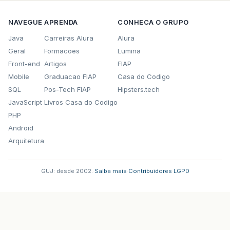
NAVEGUE
APRENDA
CONHECA O GRUPO
//gerarRelatorio(caminhoRelatorio,prin
Java
Carreiras Alura
Alura
Geral
Formacoes
Lumina
// Gero o PDF
Front-end
Artigos
FIAP
//preenchePdf(print);
Mobile
Graduacao FIAP
Casa do Codigo
SQL
Pos-Tech FIAP
Hipsters.tech
JavaScript
Livros Casa do Codigo
return
"exibeRelatorio"
;
PHP
}
Android
Arquitetura
GUJ: desde 2002.
·
Saiba mais
·
Contribuidores
·
LGPD