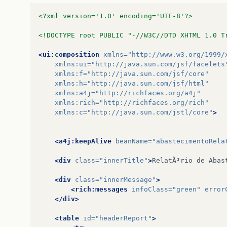
<?xml version='1.0' encoding='UTF-8'?>
<!DOCTYPE root PUBLIC "-//W3C//DTD XHTML 1.0 T
<ui:composition
xmlns=
"http://www.w3.org/1999/
xmlns:ui=
"http://java.sun.com/jsf/facelets
xmlns:f=
"http://java.sun.com/jsf/core"
xmlns:h=
"http://java.sun.com/jsf/html"
xmlns:a4j=
"http://richfaces.org/a4j"
xmlns:rich=
"http://richfaces.org/rich"
xmlns:c=
"http://java.sun.com/jstl/core"
>
<a4j:keepAlive
beanName=
"abastecimentoRela
<div
class=
"innerTitle"
>
RelatÃ³rio
de
Abas
<div
class=
"innerMessage"
>
<rich:messages
infoClass=
"green"
error
</div>
<table
id=
"headerReport"
>