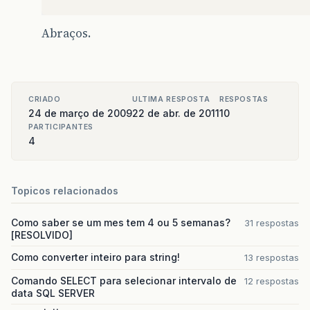
/*
Abraços.
		* Mando o jasper gerar o relatório. N
		* já que ele tem dois parâmetros que 
		*/
CRIADO
ULTIMA RESPOSTA
RESPOSTAS
24 de março de 2009
22 de abr. de 2011
10
FacesContext
context
=
FacesContext
.
ge
PARTICIPANTES
4
HttpSession
session
=
(
HttpSession
)
co
HttpServletResponse
response
=
(
HttpSe
String
diretorioReal
=
session
.
getServ
Topicos relacionados
String
caminhoRelatorio
=
diretorioRea
Como saber se um mes tem 4 ou 5 semanas?
31 respostas
[RESOLVIDO]
JasperReport
reportx
=
(
JasperReport
)
Como converter inteiro para string!
13 respostas
ServletOutputStream
responseStream
=
r
Comando SELECT para selecionar intervalo de
12 respostas
byte
[]
ReportData
=
JasperRunManager
.
r
data SQL SERVER