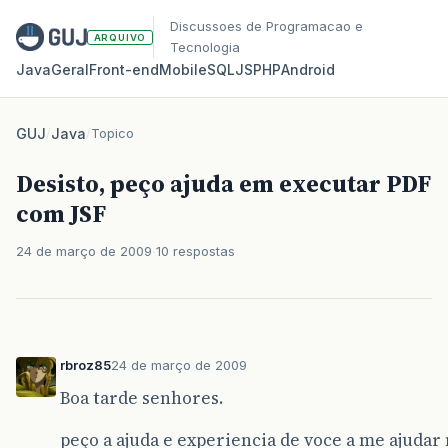
Discussoes de Programacao e
ARQUIVO
Tecnologia
Java
Geral
Front‑end
Mobile
SQL
JS
PHP
Android
GUJ
/
Java
/
Topico
Desisto, peço ajuda em executar PDF
com JSF
24 de março de 2009
10 respostas
rbroz85
24 de março de 2009
Boa tarde senhores.
peço a ajuda e experiencia de voce a me ajudar