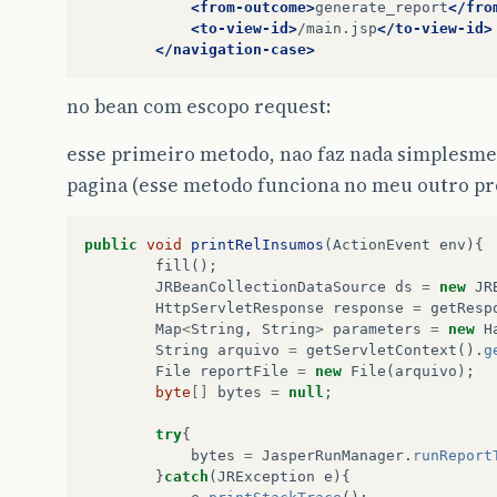
<from-outcome>
generate_report
</fro
<to-view-id>
/main.jsp
</to-view-id>
</navigation-case>
no bean com escopo request:
esse primeiro metodo, nao faz nada simplesm
pagina (esse metodo funciona no meu outro pr
public
void
printRelInsumos
(
ActionEvent
env
){
fill
();
JRBeanCollectionDataSource
ds
=
new
JR
HttpServletResponse
response
=
getResp
Map
<
String
,
String
>
parameters
=
new
H
String
arquivo
=
getServletContext
().
g
File
reportFile
=
new
File
(
arquivo
);
byte
[]
bytes
=
null
;
try
{
bytes
=
JasperRunManager
.
runReport
}
catch
(
JRException
e
){