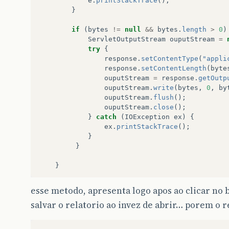
e
.
printStackTrace
();
}
if
(
bytes
!=
null
&&
bytes
.
length
>
0
)
ServletOutputStream
ouputStream
=
try
{
response
.
setContentType
(
"appli
response
.
setContentLength
(
byte
ouputStream
=
response
.
getOutp
ouputStream
.
write
(
bytes
,
0
,
by
ouputStream
.
flush
();
ouputStream
.
close
();
}
catch
(
IOException
ex
)
{
ex
.
printStackTrace
();
}
}
}
esse metodo, apresenta logo apos ao clicar no 
salvar o relatorio ao invez de abrir… porem o r