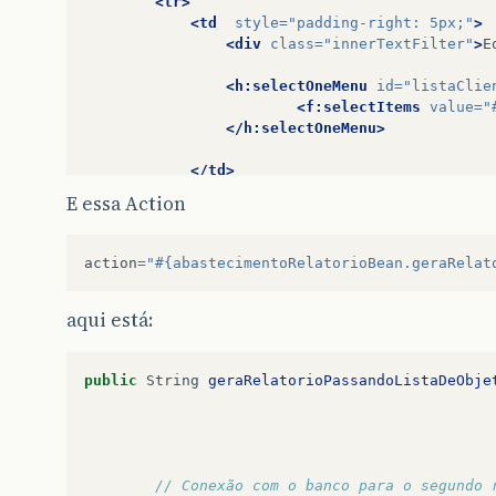
<tr>
<td
style=
"padding-right: 5px;"
>
<div
class=
"innerTextFilter"
>
E
<h:selectOneMenu
id=
"listaClie
<f:selectItems
value=
"
</h:selectOneMenu>
</td>
<td
style=
"padding-right: 5px;"
>
E essa Action
<div
class=
"innerTextFilter"
>
P
<h:selectOneMenu
id=
"listaTipo
action
=
"#{abastecimentoRelatorioBean.geraRelat
<f:selectItems
value=
"
</h:selectOneMenu>
aqui está:
</td>
public
String
geraRelatorioPassandoListaDeObje
<td
style=
"padding-right: 5px;
<h:outputLabel
value=
"Data
<rich:calendar
id=
"dataIni
</td>
<td
style=
"padding-right: 5px;
// Conexão com o banco para o segundo 
<h:outputLabel
value=
"Num.