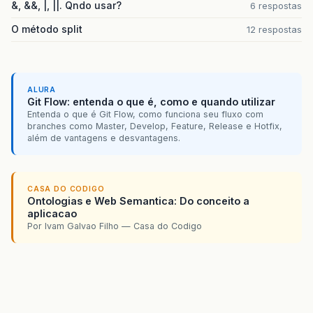
&, &&, |, ||. Qndo usar?
if
(
ReportData
!=
null
&&
ReportData
.
l
6 respostas
O método split
12 respostas
response
.
setHeader
(
"Content-Dispositio
response
.
setContentType
(
"application/p
//response.setContentLength(ReportData
ALURA
Git Flow: entenda o que é, como e quando utilizar
try
{
Entenda o que é Git Flow, como funciona seu fluxo com
responseStream
.
write
(
ReportData
,
0
,
branches como Master, Develop, Feature, Release e Hotfix,
responseStream
.
flush
();
além de vantagens e desvantagens.
responseStream
.
close
();
context
.
renderResponse
();
CASA DO CODIGO
context
.
responseComplete
();
Ontologias e Web Semantica: Do conceito a
aplicacao
}
catch
(
Exception
e
){
Por Ivam Galvao Filho — Casa do Codigo
e
.
printStackTrace
();
}
}