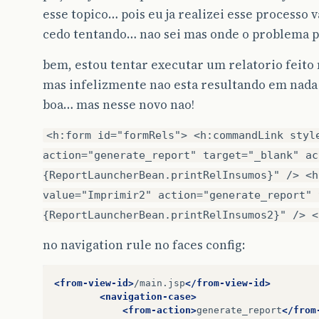
esse topico… pois eu ja realizei esse processo
cedo tentando… nao sei mas onde o problema p
bem, estou tentar executar um relatorio feito 
mas infelizmente nao esta resultando em nada 
boa… mas nesse novo nao!
<h:form id="formRels"> <h:commandLink styl
action="generate_report" target="_blank" ac
{ReportLauncherBean.printRelInsumos}" /> <h
value="Imprimir2" action="generate_report" 
{ReportLauncherBean.printRelInsumos2}" /> <
no navigation rule no faces config:
<from-view-id>
/main.jsp
</from-view-id>
<navigation-case>
<from-action>
generate_report
</from