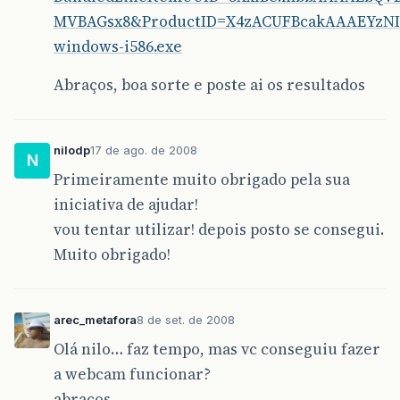
MVBAGsx8&ProductID=X4zACUFBcakAAAEYzNI5
windows-i586.exe
Abraços, boa sorte e poste ai os resultados
nilodp
17 de ago. de 2008
N
Primeiramente muito obrigado pela sua
iniciativa de ajudar!
vou tentar utilizar! depois posto se consegui.
Muito obrigado!
arec_metafora
8 de set. de 2008
Olá nilo… faz tempo, mas vc conseguiu fazer
a webcam funcionar?
abraços