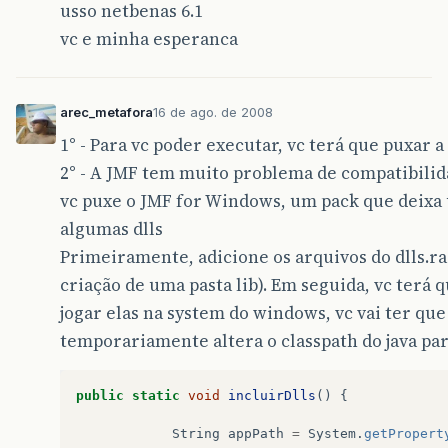
usso netbenas 6.1
vc e minha esperanca
arec_metafora
16 de ago. de 2008
1° - Para vc poder executar, vc terá que puxar
2° - A JMF tem muito problema de compatibilid
vc puxe o JMF for Windows, um pack que deixa
algumas dlls
Primeiramente, adicione os arquivos do dlls.r
criação de uma pasta lib). Em seguida, vc terá q
jogar elas na system do windows, vc vai ter que
temporariamente altera o classpath do java par
public
static
void
incluirDlls
()
{
String
appPath
=
System
.
getPropert