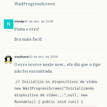
WaitProgressScreen
nilodp
30 de dez. de 2008
N
Posta o erro!
fica mais facil!
soulhave
30 de dez. de 2008
O erro ocorre neste new… ele diz que o tipo
não foi encontrada.
// Inicializa os dispositivos de vídeo
new WaitProgressScreen("Inicializando
dispositivo de vídeo...",null, new
Runnable() { public void run() {