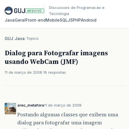
Discussoes de Programacao e
ARQUIVO
Tecnologia
Java
Geral
Front‑end
Mobile
SQL
JS
PHP
Android
GUJ
/
Java
/
Topico
Dialog para Fotografar imagens
usando WebCam (JMF)
11 de março de 2008
16 respostas
arec_metafora
11 de março de 2008
Postando algumas classes que exibem uma
dialog para fotografar uma imagem