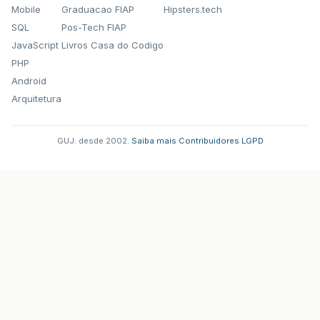
Mobile
Graduacao FIAP
Hipsters.tech
SQL
Pos-Tech FIAP
JavaScript
Livros Casa do Codigo
PHP
Android
Arquitetura
GUJ: desde 2002.
·
Saiba mais
·
Contribuidores
·
LGPD