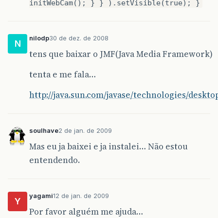
initWebCam(); } } ).setVisible(true); }
nilodp
30 de dez. de 2008
N
tens que baixar o JMF(Java Media Framework)
tenta e me fala…
http://java.sun.com/javase/technologies/deskt
soulhave
2 de jan. de 2009
Mas eu ja baixei e ja instalei… Não estou
entendendo.
yagami
12 de jan. de 2009
Y
Por favor alguém me ajuda…