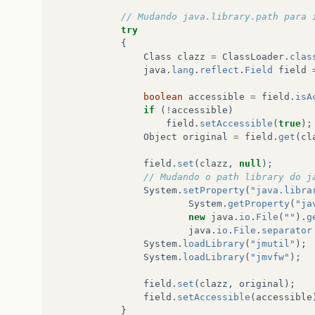
// Mudando java.library.path para 
try
{
Class
clazz
=
ClassLoader
.
clas
java
.
lang
.
reflect
.
Field
field
boolean
accessible
=
field
.
isA
if
(
!
accessible
)
field
.
setAccessible
(
true
);
Object
original
=
field
.
get
(
cl
field
.
set
(
clazz
,
null
);
// Mudando o path library do j
System
.
setProperty
(
"java.libra
System
.
getProperty
(
"ja
new
java
.
io
.
File
(
""
).
g
java
.
io
.
File
.
separator
System
.
loadLibrary
(
"jmutil"
);
System
.
loadLibrary
(
"jmvfw"
);
field
.
set
(
clazz
,
original
);
field
.
setAccessible
(
accessible
}