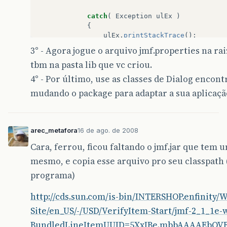
catch
(
Exception
ulEx
)
{
ulEx
.
printStackTrace
();
JOptionPane
.
showMessageDialog
(
3° - Agora jogue o arquivo jmf.properties na rai
"Falha de arquivos dll
tbm na pasta lib que vc criou.
"Gestor de Academias Atlét
System
.
exit
(
0
);
4° - Por último, use as classes de Dialog enco
}
mudando o package para adaptar a sua aplicaçã
}
arec_metafora
16 de ago. de 2008
Cara, ferrou, ficou faltando o jmf.jar que tem
mesmo, e copia esse arquivo pro seu classpath (
programa)
http://cds.sun.com/is-bin/INTERSHOP.enfinity
Site/en_US/-/USD/VerifyItem-Start/jmf-2_1_1e-
BundledLineItemUUID=5XxIBe.mbbAAAAEbQV