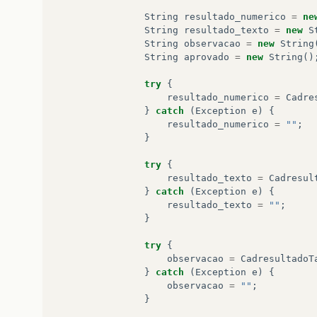
String
resultado_numerico
=
ne
String
resultado_texto
=
new
S
String
observacao
=
new
String
String
aprovado
=
new
String
()
try
{
resultado_numerico
=
Cadre
}
catch
(
Exception
e
)
{
resultado_numerico
=
""
;
}
try
{
resultado_texto
=
Cadresul
}
catch
(
Exception
e
)
{
resultado_texto
=
""
;
}
try
{
observacao
=
CadresultadoT
}
catch
(
Exception
e
)
{
observacao
=
""
;
}