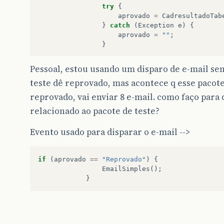
try
{
aprovado
=
CadresultadoTab
}
catch
(
Exception
e
)
{
aprovado
=
""
;
}
if
((
resultado_numerico
!=
""
Pessoal, estou usando um disparo de e-mail s
teste dê reprovado, mas acontece q esse pacote 
java
.
util
.
Date
currentDate
DateFormat
df
=
new
Simple
reprovado, vai enviar 8 e-mail. como faço para 
String
dateString
=
df
.
for
relacionado ao pacote de teste?
java
.
util
.
Date
d
=
new
jav
SimpleDateFormat
sdf
=
new
Evento usado para disparar o e-mail -->
String
timeString
=
sdf
.
fo
String
value0
=
timeString
if
(
aprovado
==
"Reprovado"
)
{
String
values
=
dateString
EmailSimples
();
String
sql
=
"INSERT INTO 
}
+
"DPERFIL,PROJETO
+
"RCOMPLEMENTO,RC
+
"FREQUENCIA,FREQ
+
"ENCONTRADO,ENCO