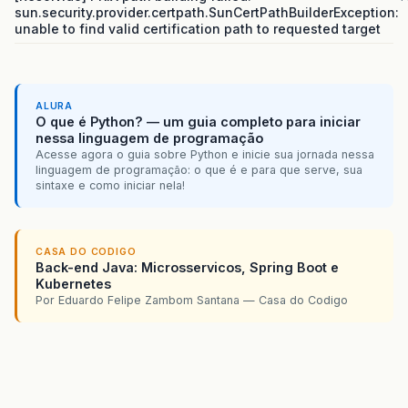
sun.security.provider.certpath.SunCertPathBuilderException:
pst
.
setString
(
35
,
txt_data
unable to find valid certification path to requested target
pst
.
setString
(
36
,
txt_hora
pst
.
setString
(
37
,
txt_regi
pst
.
setString
(
38
,
txt_oper
pst
.
setString
(
39
,
txt_batc
ALURA
pst
.
setString
(
40
,
txt_N_Et
O que é Python? — um guia completo para iniciar
nessa linguagem de programação
pst
.
executeUpdate
();
Acesse agora o guia sobre Python e inicie sua jornada nessa
linguagem de programação: o que é e para que serve, sua
}
sintaxe e como iniciar nela!
if
(
aprovado
==
"Reprovado"
)
{
EmailSimples
();
}
}
CASA DO CODIGO
Back-end Java: Microsservicos, Spring Boot e
Kubernetes
Por Eduardo Felipe Zambom Santana — Casa do Codigo