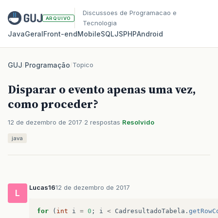
Discussoes de Programacao e
ARQUIVO
Tecnologia
Java
Geral
Front‑end
Mobile
SQL
JS
PHP
Android
GUJ
/
Programação
/
Topico
Disparar o evento apenas uma vez,
como proceder?
12 de dezembro de 2017
2 respostas
Resolvido
java
Lucas16
12 de dezembro de 2017
L
for
(
int
i
=
0
;
i
<
CadresultadoTabela
.
getRowC