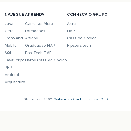
NAVEGUE
APRENDA
CONHECA O GRUPO
Java
Carreiras Alura
Alura
Geral
Formacoes
FIAP
Front-end
Artigos
Casa do Codigo
Mobile
Graduacao FIAP
Hipsters.tech
SQL
Pos-Tech FIAP
JavaScript
Livros Casa do Codigo
PHP
Android
Arquitetura
GUJ: desde 2002.
·
Saiba mais
·
Contribuidores
·
LGPD