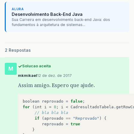
PreparedStatement
pst
=
co
ALURA
//                System.o
Desenvolvimento Back-End Java
int
Ordem
=
Integer
.
parseI
Sua Carreira em desenvolvimento back-end Java: dos
String
Linha
=
(
Cadresulta
fundamentos à arquitetura de sistemas...
String
Linha_Tipo
=
(
Cadre
String
Setor
=
(
Cadresulta
int
Perfil
=
Integer
.
parse
String
Bpcs
=
(
Cadresultad
2 Respostas
String
Desc_Perfil
=
(
Cadr
String
Projeto
=
(
Cadresul
String
OEM
=
(
Cadresultado
Solucao aceita
M
String
Nº_Desenho
=
(
Cadre
String
Nº_Plano
=
(
Cadresu
mkmikael
12 de dez. de 2017
String
Operação
=
(
Cadresu
Assim amigo. Espero que ajude.
String
Equipamento
=
(
Cadr
String
Desc_Teste
=
(
Cadre
String
Complemento
=
(
Cadr
boolean
reprovado
=
false
;
String
Cod_Teste
=
(
Cadres
for
(
int
i
=
0
;
i
<
CadresultadoTabela
.
getRowC
float
Espec_Min
=
Float
.
pa
// bla bla bla
float
Espec_Max
=
Float
.
pa
if
(
aprovado
==
"Reprovado"
)
{
String
Espec_Unid
=
(
Cadre
reprovado
=
true
String
Espec_Texto
=
(
Cadr
}
String
Referência
=
(
Cadre