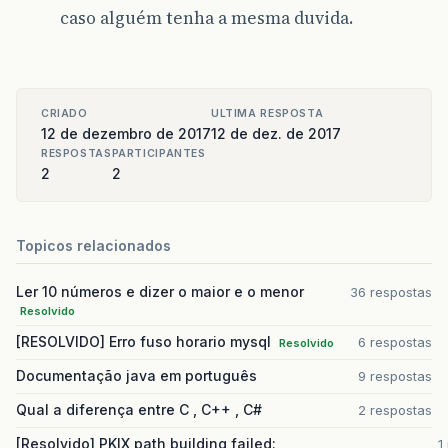
caso alguém tenha a mesma duvida.
pst
.
setString
(
12
,
Operação
pst
.
setString
(
13
,
Equipame
pst
.
setString
(
14
,
Desc_Tes
pst
.
setString
(
15
,
Compleme
pst
.
setString
(
16
,
Cod_Test
pst
.
setFloat
(
17
,
Espec_Min
CRIADO
ULTIMA RESPOSTA
pst
.
setFloat
(
18
,
Espec_Max
12 de dezembro de 2017
12 de dez. de 2017
pst
.
setString
(
19
,
Espec_Un
RESPOSTAS
PARTICIPANTES
pst
.
setString
(
20
,
Espec_Te
2
2
pst
.
setString
(
21
,
Referênc
pst
.
setInt
(
22
,
Frequência
)
pst
.
setString
(
23
,
Freq_Uni
Topicos relacionados
pst
.
setString
(
24
,
Produto
)
pst
.
setString
(
25
,
Origem
);
pst
.
setString
(
26
,
Tipo
);
//
Ler 10 números e dizer o maior e o menor
36 respostas
pst
.
setString
(
27
,
Especifi
Resolvido
pst
.
setString
(
28
,
Freq_Tex
pst
.
setString
(
29
,
Laborato
[RESOLVIDO] Erro fuso horario mysql
6 respostas
Resolvido
pst
.
setString
(
30
,
txt_test
Documentação java em português
9 respostas
pst
.
setString
(
31
,
Resultad
pst
.
setString
(
32
,
Resultad
Qual a diferença entre C , C++ , C#
2 respostas
pst
.
setString
(
33
,
Observaç
pst
.
setString
(
34
,
Aprovado
[Resolvido] PKIX path building failed:
1