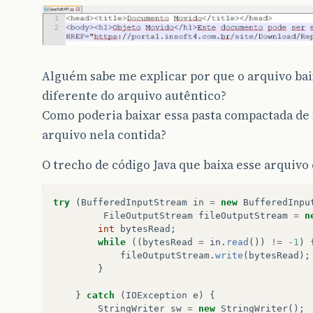
Alguém sabe me explicar por que o arquivo ba
diferente do arquivo autêntico?
Como poderia baixar essa pasta compactada d
arquivo nela contida?
O trecho de código Java que baixa esse arquivo
try
(
BufferedInputStream
in
=
new
BufferedInpu
FileOutputStream
fileOutputStream
=
n
int
bytesRead
;
while
((
bytesRead
=
in
.
read
())
!=
-
1
)
fileOutputStream
.
write
(
bytesRead
);
}
}
catch
(
IOException
e
)
{
StringWriter
sw
=
new
StringWriter
();