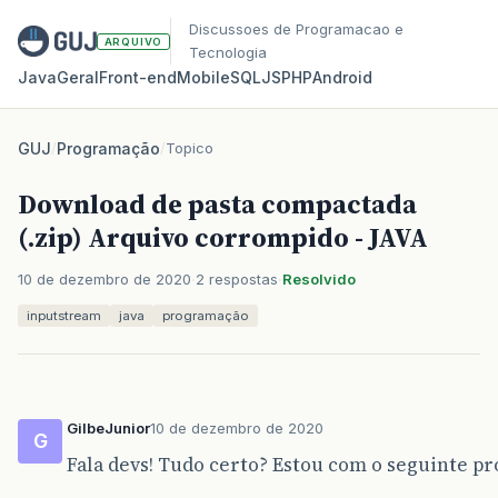
Discussoes de Programacao e
ARQUIVO
Tecnologia
Java
Geral
Front‑end
Mobile
SQL
JS
PHP
Android
GUJ
/
Programação
/
Topico
Download de pasta compactada
(.zip) Arquivo corrompido - JAVA
10 de dezembro de 2020
2 respostas
Resolvido
inputstream
java
programação
GilbeJunior
10 de dezembro de 2020
G
Fala devs! Tudo certo? Estou com o seguinte 