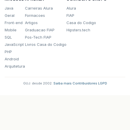
Java
Carreiras Alura
Alura
Geral
Formacoes
FIAP
Front-end
Artigos
Casa do Codigo
Mobile
Graduacao FIAP
Hipsters.tech
SQL
Pos-Tech FIAP
JavaScript
Livros Casa do Codigo
PHP
Android
Arquitetura
GUJ: desde 2002.
·
Saiba mais
·
Contribuidores
·
LGPD