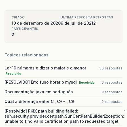
CRIADO
ULTIMA RESPOSTA
RESPOSTAS
10 de dezembro de 2020
9 de jul. de 2021
2
PARTICIPANTES
2
Topicos relacionados
Ler 10 números e dizer o maior e o menor
36 respostas
Resolvido
[RESOLVIDO] Erro fuso horario mysql
6 respostas
Resolvido
Documentação java em português
9 respostas
Qual a diferença entre C , C++ , C#
2 respostas
[Resolvido] PKIX path building failed:
1
sun.security.provider.certpath.SunCertPathBuilderException:
unable to find valid certification path to requested target