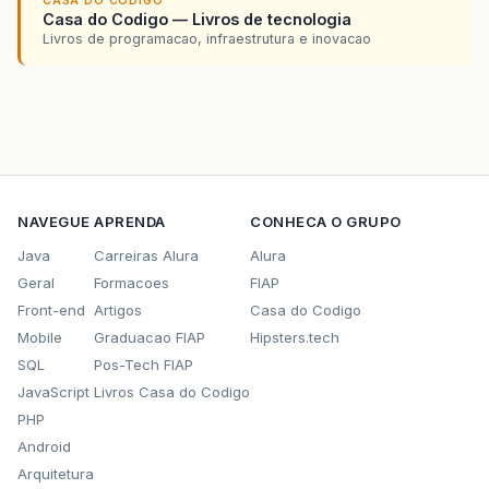
CASA DO CODIGO
Casa do Codigo — Livros de tecnologia
Livros de programacao, infraestrutura e inovacao
NAVEGUE
APRENDA
CONHECA O GRUPO
Java
Carreiras Alura
Alura
Geral
Formacoes
FIAP
Front-end
Artigos
Casa do Codigo
Mobile
Graduacao FIAP
Hipsters.tech
SQL
Pos-Tech FIAP
JavaScript
Livros Casa do Codigo
PHP
Android
Arquitetura