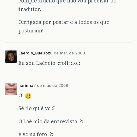
completa acho que não vou precisar do
tradutor.
Obrigada por postar e a todos os que
postaram!
Laercio_Queiroz
6 de mar. de 2008
Eu sou Laércio! :roll: :lol:
narinha
7 de mar. de 2008
Oi
Sério qu é vc :?:
O Laércio da entrevista :?:
é vc na foto :?: