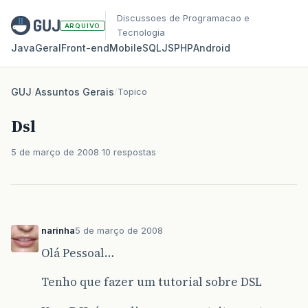
Discussoes de Programacao e
ARQUIVO
Tecnologia
Java
Geral
Front‑end
Mobile
SQL
JS
PHP
Android
GUJ
/
Assuntos Gerais
/
Topico
Dsl
5 de março de 2008
10 respostas
narinha
5 de março de 2008
Olá Pessoal…
Tenho que fazer um tutorial sobre DSL