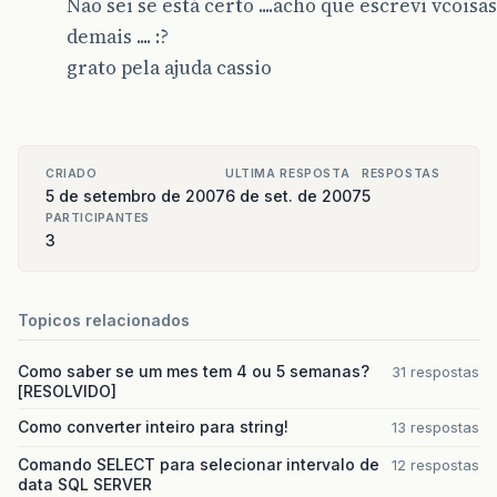
Não sei se está certo ....acho que escrevi vcoisas
}
demais .... :?
}
// adiciona no inicio da estrutura
grato pela ajuda cassio
CRIADO
ULTIMA RESPOSTA
RESPOSTAS
5 de setembro de 2007
6 de set. de 2007
5
PARTICIPANTES
3
Topicos relacionados
Como saber se um mes tem 4 ou 5 semanas?
31 respostas
[RESOLVIDO]
Como converter inteiro para string!
13 respostas
Comando SELECT para selecionar intervalo de
12 respostas
data SQL SERVER