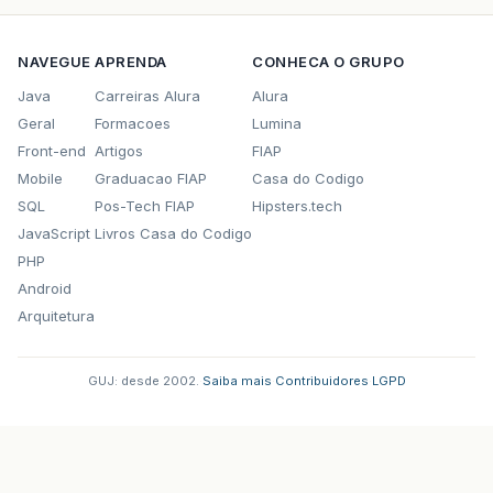
NAVEGUE
APRENDA
CONHECA O GRUPO
Java
Carreiras Alura
Alura
Geral
Formacoes
Lumina
Front-end
Artigos
FIAP
Mobile
Graduacao FIAP
Casa do Codigo
SQL
Pos-Tech FIAP
Hipsters.tech
JavaScript
Livros Casa do Codigo
PHP
Android
Arquitetura
GUJ: desde 2002.
·
Saiba mais
·
Contribuidores
·
LGPD