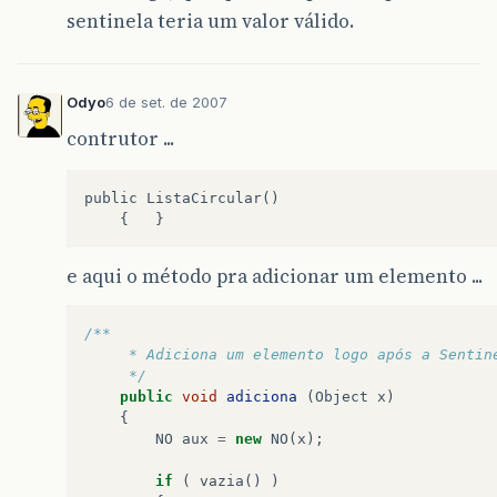
sentinela teria um valor válido.
Odyo
6 de set. de 2007
contrutor ...
public ListaCircular()

e aqui o método pra adicionar um elemento ...
/**
     * Adiciona um elemento logo após a Sentin
     */
public
void
adiciona
(
Object
x
)
{
NO
aux
=
new
NO
(
x
);
if
(
vazia
()
)