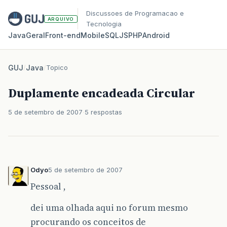
Discussoes de Programacao e
ARQUIVO
Tecnologia
Java
Geral
Front‑end
Mobile
SQL
JS
PHP
Android
GUJ
/
Java
/
Topico
Duplamente encadeada Circular
5 de setembro de 2007
5 respostas
Odyo
5 de setembro de 2007
Pessoal ,
dei uma olhada aqui no forum mesmo
procurando os conceitos de