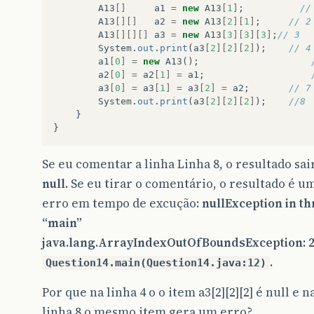
A13
[]
a1
=
new
A13
[
1
]
;
//
A13
[][]
a2
=
new
A13
[
2
][
1
]
;
// 2
A13
[][][]
a3
=
new
A13
[
3
][
3
][
3
]
;
// 3
System
.
out
.
print
(
a3
[
2
][
2
][
2
]
);
// 4
a1
[
0
]
=
new
A13
();
a2
[
0
]
=
a2
[
1
]
=
a1
;
a3
[
0
]
=
a3
[
1
]
=
a3
[
2
]
=
a2
;
// 7
System
.
out
.
print
(
a3
[
2
][
2
][
2
]
);
//8
}
}
Se eu comentar a linha Linha 8, o resultado sai
null
. Se eu tirar o comentário, o resultado é u
erro em tempo de excução:
nullException in t
“main”
java.lang.ArrayIndexOutOfBoundsException: 2
.
Question14.main(Question14.java:12)
Por que na linha 4 o o item a3[2][2][2] é null e n
linha 8 o mesmo item gera um erro?