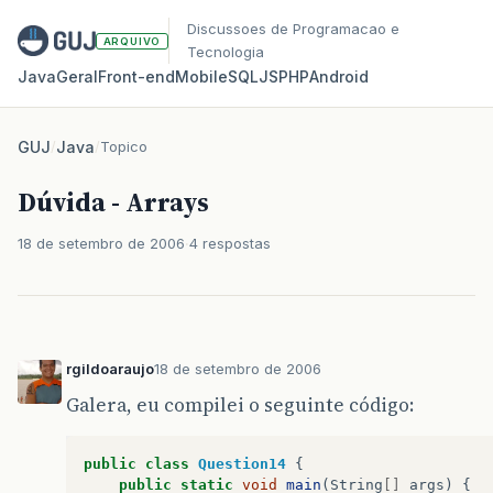
Discussoes de Programacao e
ARQUIVO
Tecnologia
Java
Geral
Front‑end
Mobile
SQL
JS
PHP
Android
GUJ
/
Java
/
Topico
Dúvida - Arrays
18 de setembro de 2006
4 respostas
rgildoaraujo
18 de setembro de 2006
Galera, eu compilei o seguinte código:
public
class
Question14
{
public
static
void
main
(
String
[]
args
)
{