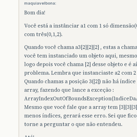
maquiavelbona:
Bom dia!
Você está a instânciar a1 com 1 só dimensão(0
com três(0,1,2).
Quando você chama a3[2][2][2] , estas a chama
você tem instanciado um objeto aqui, mesmo 
logo depois você chama [2] desse objeto e é 
problema. Lembra que instanciaste a2 com 2 
Quando chamas a posição 3([2]) não há índice
array, fazendo que lance a exceção :
ArrayIndexOutOfBoundsException(IndiceDaA
Mesmo que você fale que a array tem [3][3][3]
menos índices, gerará esse erro. Sei que fi
torne a perguntar o que não entendeu.