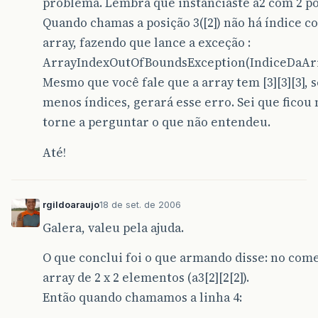
problema. Lembra que instanciaste a2 com 2 pos
Quando chamas a posição 3([2]) não há índice c
array, fazendo que lance a exceção :
ArrayIndexOutOfBoundsException(IndiceDaArr
Mesmo que você fale que a array tem [3][3][3], s
menos índices, gerará esse erro. Sei que ficou
torne a perguntar o que não entendeu.
Até!
rgildoaraujo
18 de set. de 2006
Galera, valeu pela ajuda.
O que conclui foi o que armando disse: no come
array de 2 x 2 elementos (a3[2][2[2]).
Então quando chamamos a linha 4: