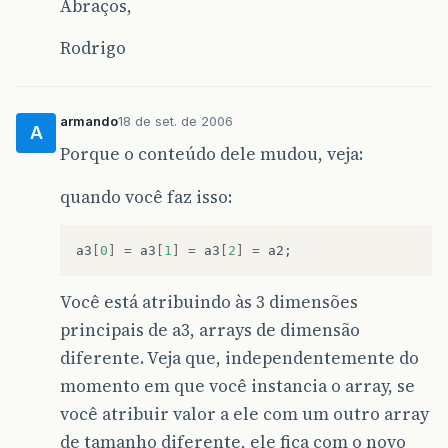
Abraços,
Rodrigo
armando
18 de set. de 2006
A
Porque o conteúdo dele mudou, veja:
quando você faz isso:
a3
[
0
]
=
a3
[
1
]
=
a3
[
2
]
=
a2
;
Você está atribuindo às 3 dimensões
principais de a3, arrays de dimensão
diferente. Veja que, independentemente do
momento em que você instancia o array, se
você atribuir valor a ele com um outro array
de tamanho diferente, ele fica com o novo