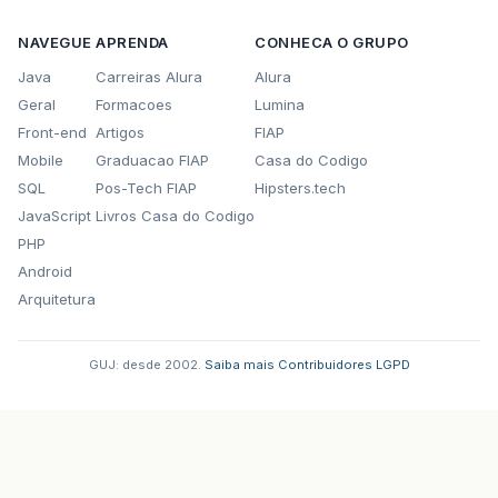
NAVEGUE
APRENDA
CONHECA O GRUPO
Java
Carreiras Alura
Alura
Geral
Formacoes
Lumina
Front-end
Artigos
FIAP
Mobile
Graduacao FIAP
Casa do Codigo
SQL
Pos-Tech FIAP
Hipsters.tech
JavaScript
Livros Casa do Codigo
PHP
Android
Arquitetura
GUJ: desde 2002.
·
Saiba mais
·
Contribuidores
·
LGPD