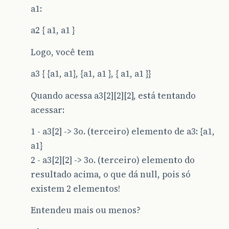
a1:
a2 { a1, a1 }
Logo, você tem
a3 { {a1, a1}, {a1, a1 }, { a1, a1 }}
Quando acessa a3[2][2][2], está tentando
acessar:
1 - a3[2] -> 3o. (terceiro) elemento de a3: {a1,
a1}
2 - a3[2][2] -> 3o. (terceiro) elemento do
resultado acima, o que dá null, pois só
existem 2 elementos!
Entendeu mais ou menos?