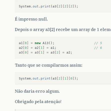
System
.
out
.
print
(
a3
[
2
][
2
][
2
]
);
É impresso null.
Depois o array a3[2] recebe um array de 1 elem
a1
[
0
]
=
new
A13
();
// 5
a2
[
0
]
=
a2
[
1
]
=
a1
;
// 6
a3
[
0
]
=
a3
[
1
]
=
a3
[
2
]
=
a2
;
Tanto que se compilarmos assim:
System
.
out
.
print
(
a3
[
2
][
1
][
0
]
);
Não daria erro algum.
Obrigado pela atenção!