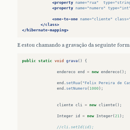
<property
name=
"rua"
type=
"strin
<property
name=
"numero"
type=
"int
<one-to-one
name=
"cliente"
class=
</class>
</hibernate-mapping>
E estou chamando a gravação da seguinte form
public
static
void
grava
()
{
endereco
end
=
new
endereco
();
end
.
setRua
(
"Felix Pereira de Ca
end
.
setNumero
(
1000
);
cliente
cli
=
new
cliente
();
Integer
id
=
new
Integer
(
21
);
//cli.setId(id);