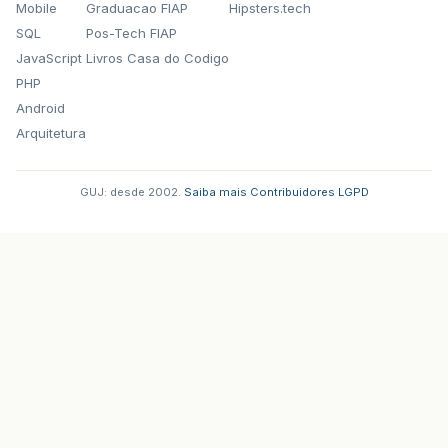
Mobile
Graduacao FIAP
Hipsters.tech
SQL
Pos-Tech FIAP
JavaScript
Livros Casa do Codigo
PHP
Android
Arquitetura
GUJ: desde 2002.
·
Saiba mais
·
Contribuidores
·
LGPD