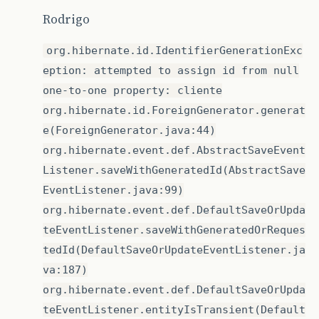
Rodrigo
org.hibernate.id.IdentifierGenerationExc
eption: attempted to assign id from null
one-to-one property: cliente
org.hibernate.id.ForeignGenerator.generat
e(ForeignGenerator.java:44)
org.hibernate.event.def.AbstractSaveEvent
Listener.saveWithGeneratedId(AbstractSave
EventListener.java:99)
org.hibernate.event.def.DefaultSaveOrUpda
teEventListener.saveWithGeneratedOrReques
tedId(DefaultSaveOrUpdateEventListener.ja
va:187)
org.hibernate.event.def.DefaultSaveOrUpda
teEventListener.entityIsTransient(Default