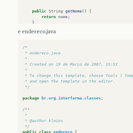
public
String
getNome
()
{
return
nome
;
}
e endereco.java
public
void
setNome
(
String
nome
)
{
this
.
nome
=
nome
;
}
/*
 * endereco.java
public
String
getSobrenome
()
{
 *
return
sobrenome
;
 * Created on 19 de Março de 2007, 15:53
}
 *
 * To change this template, choose Tools | Tem
public
void
setSobrenome
(
String
sobrenome
)
 * and open the template in the editor.
this
.
sobrenome
=
sobrenome
;
 */
}
package
br.org.interfarma.classes
;
public
Integer
getId
()
{
return
id
;
/**
}
 *
 * @author kleins
public
void
setId
(
Integer
id
)
{
 */
this
.
id
=
id
;
public
class
endereco
{