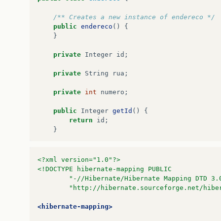
}
/** Creates a new instance of endereco */
private
endereco
endereco
;
public
endereco
()
{
}
public
endereco
getEndereco
()
{
return
endereco
;
private
Integer
id
;
}
private
String
rua
;
public
void
setEndereco
(
endereco
endereco
)
this
.
endereco
=
endereco
;
private
int
numero
;
}
public
Integer
getId
()
{
return
id
;
}
}
public
void
setId
(
Integer
id
)
{
this
.
id
=
id
;
<?xml version="1.0"?>
}
<!DOCTYPE hibernate-mapping PUBLIC
        "-//Hibernate/Hibernate Mapping DTD 3.
public
String
getRua
()
{
        "http://hibernate.sourceforge.net/hibe
return
rua
;
}
<hibernate-mapping>