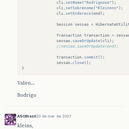
cli
.
setNome
(
"Rodrigoooo"
);
cli
.
setSobrenome
(
"Kleinnnn"
);
cli
.
setEndereco
(
end
);
Session
sessao
=
HibernateUtili
Transaction
transaction
=
sessa
sessao
.
saveOrUpdate
(
cli
);
//sessao.saveOrUpdate(end);  
transaction
.
commit
();
sessao
.
close
();
}
Valeu…
Rodrigo
ASOBrasil
20 de mar. de 2007
kleins,