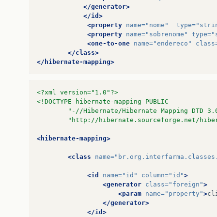
</generator>
</id>
<property
name=
"nome"
type=
"stri
<property
name=
"sobrenome"
type=
"
<one-to-one
name=
"endereco"
class
</class>
</hibernate-mapping>
<?xml version="1.0"?>
<!DOCTYPE hibernate-mapping PUBLIC
        "-//Hibernate/Hibernate Mapping DTD 3.
        "http://hibernate.sourceforge.net/hibe
<hibernate-mapping>
<class
name=
"br.org.interfarma.classes
<id
name=
"id"
column=
"id"
>
<generator
class=
"foreign"
>
<param
name=
"property"
>
cl
</generator>
</id>