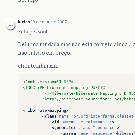
kleins
20 de mar. de 2007
Fala pessoal.
Dei uma mudada mas não está correto ainda… a
não salva o endereço.
cliente.hbm.xml
<?xml version="1.0"?>
<!DOCTYPE hibernate-mapping PUBLIC
        "-//Hibernate/Hibernate Mapping DTD 3.
        "http://hibernate.sourceforge.net/hibe
<hibernate-mapping>
<class
name=
"br.org.interfarma.classes
<id
name=
"id"
column=
"id"
>
<generator
class=
"sequence"
>
<param
name=
"sequence"
>
hiberna