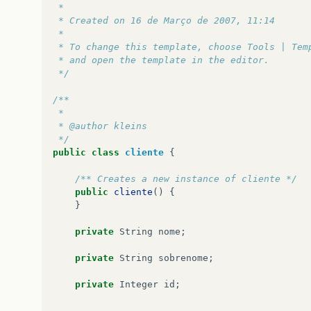
 *
 * Created on 16 de Março de 2007, 11:14
 *
 * To change this template, choose Tools | Tem
 * and open the template in the editor.
 */
/**
 *
 * @author kleins
 */
public
class
cliente
{
/** Creates a new instance of cliente */
public
cliente
()
{
}
private
String
nome
;
private
String
sobrenome
;
private
Integer
id
;