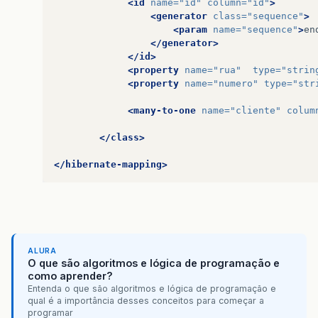
<id
name=
"id"
column=
"id"
>
<generator
class=
"sequence"
>
<param
name=
"sequence"
>
en
</generator>
</id>
<property
name=
"rua"
type=
"strin
<property
name=
"numero"
type=
"str
<many-to-one
name=
"cliente"
colum
</class>
</hibernate-mapping>
ALURA
O que são algoritmos e lógica de programação e
como aprender?
Entenda o que são algoritmos e lógica de programação e
qual é a importância desses conceitos para começar a
programar