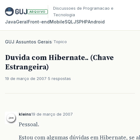
Discussoes de Programacao e
ARQUIVO
Tecnologia
Java
Geral
Front‑end
Mobile
SQL
JS
PHP
Android
GUJ
/
Assuntos Gerais
/
Topico
Duvida com Hibernate.. (Chave
Estrangeira)
19 de março de 2007
5 respostas
kleins
19 de março de 2007
Pessoal.
Estou com algumas dúvidas em Hibernate, se 