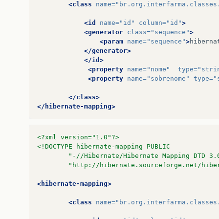
public
void
setRua
(
String
rua
)
{
<class
name=
"br.org.interfarma.classes
this
.
rua
=
rua
;
}
<id
name=
"id"
column=
"id"
>
<generator
class=
"sequence"
>
public
int
getNumero
()
{
<param
name=
"sequence"
>
hiberna
return
numero
;
</generator>
}
</id>
<property
name=
"nome"
type=
"stri
public
void
setNumero
(
int
numero
)
{
<property
name=
"sobrenome"
type=
"
this
.
numero
=
numero
;
}
</class>
</hibernate-mapping>
private
cliente
cliente
;
public
cliente
getCliente
()
{
<?xml version="1.0"?>
return
cliente
;
<!DOCTYPE hibernate-mapping PUBLIC
}
        "-//Hibernate/Hibernate Mapping DTD 3.
        "http://hibernate.sourceforge.net/hibe
public
void
setCliente
(
cliente
cliente
)
{
this
.
cliente
=
cliente
;
<hibernate-mapping>
}
<class
name=
"br.org.interfarma.classes
}