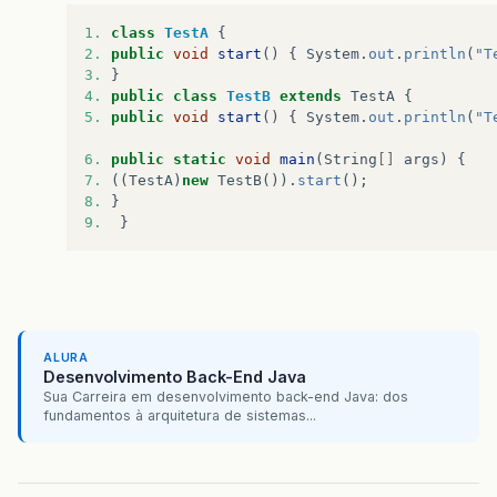
1.
class
TestA
{
2.
public
void
start
()
{
System
.
out
.
println
(
"T
3.
}
4.
public
class
TestB
extends
TestA
{
5.
public
void
start
()
{
System
.
out
.
println
(
"T
6.
public
static
void
main
(
String
[]
args
)
{
7.
((
TestA
)
new
TestB
()).
start
();
8.
}
9.
}
ALURA
Desenvolvimento Back-End Java
Sua Carreira em desenvolvimento back-end Java: dos
fundamentos à arquitetura de sistemas...