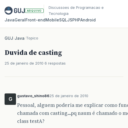
Discussoes de Programacao e
ARQUIVO
Tecnologia
Java
Geral
Front‑end
Mobile
SQL
JS
PHP
Android
GUJ
/
Java
/
Topico
Duvida de casting
25 de janeiro de 2010
6 respostas
gustavo_shino86
25 de janeiro de 2010
G
Pessoal, alguem poderia me explicar como fun
chamada com casting....pq naum é chamado o m
class testA?