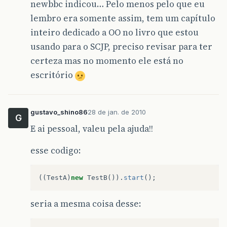
newbbc indicou… Pelo menos pelo que eu
lembro era somente assim, tem um capítulo
inteiro dedicado a OO no livro que estou
usando para o SCJP, preciso revisar para ter
certeza mas no momento ele está no
escritório
gustavo_shino86
28 de jan. de 2010
G
E ai pessoal, valeu pela ajuda!!
esse codigo:
((
TestA
)
new
TestB
()).
start
();
seria a mesma coisa desse: