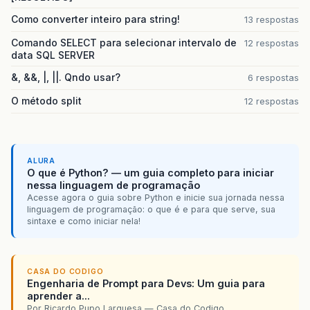
Como converter inteiro para string!
13 respostas
Comando SELECT para selecionar intervalo de
12 respostas
data SQL SERVER
&, &&, |, ||. Qndo usar?
6 respostas
O método split
12 respostas
ALURA
O que é Python? — um guia completo para iniciar
nessa linguagem de programação
Acesse agora o guia sobre Python e inicie sua jornada nessa
linguagem de programação: o que é e para que serve, sua
sintaxe e como iniciar nela!
CASA DO CODIGO
Engenharia de Prompt para Devs: Um guia para
aprender a...
Por Ricardo Pupo Larguesa — Casa do Codigo