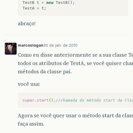
TestB
t
=
new
TestB
();
TestA
=
t
;
abraço!
marcoslogan
30 de jan. de 2010
Como eu disse anteriormente se a sua classe T
todos os atributos de TestA, se você quiser ch
métodos da classe pai.
você usa:
super
.
start
()
;//chamada do método start da Cla
Agora se você quer usar o método start da clas
faça assim.