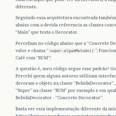
diferente.
Seguindo essa arquitetura encontrada também 
abaixo com a devida referencia as classes conc
“Main” que testa o Decorator.
Percebam no código abaixo que a “Concrete De
valor e chama “
”. Funcio
super.algumMetodo()
Café com “RUM”!
A questão é, meu código segue esse padrão? Go
Percebi quem alguns autores utilizam interface
decoram o objeto na classe “BebidaDecorator” , 
“Super” na classe “RUM” por exemplo e em qua
BebidaDecorator - “Concrete Decorator”.
Basta ver essa implementação diferente da minh
https://brizeno.wordpress.com/category/padroe