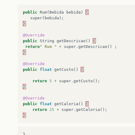
public
Rum
(
Bebida
bebida
)
{
super
(
bebida
);
}
@Override
public
String
getDescricao
()
{
return
" Rum "
+
super
.
getDescricao
()
;
}
@Override
public
float
getCusto
()
{
return
5
+
super
.
getCusto
();
}
@Override
public
float
getCaloria
()
{
return
25
+
super
.
getCaloria
();
}
}