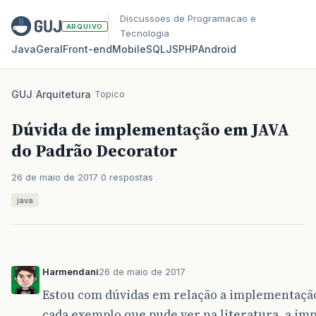
Discussoes de Programacao e
ARQUIVO
Tecnologia
Java
Geral
Front‑end
Mobile
SQL
JS
PHP
Android
GUJ
/
Arquitetura
/
Topico
Dúvida de implementação em JAVA
do Padrão Decorator
26 de maio de 2017
0 respostas
java
Harmendani
26 de maio de 2017
Estou com dúvidas em relação a implementação
cada exemplo que pude ver na literatura, a 