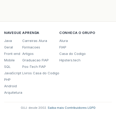
NAVEGUE
APRENDA
CONHECA O GRUPO
Java
Carreiras Alura
Alura
Geral
Formacoes
FIAP
Front-end
Artigos
Casa do Codigo
Mobile
Graduacao FIAP
Hipsters.tech
SQL
Pos-Tech FIAP
JavaScript
Livros Casa do Codigo
PHP
Android
Arquitetura
GUJ: desde 2002.
·
Saiba mais
·
Contribuidores
·
LGPD