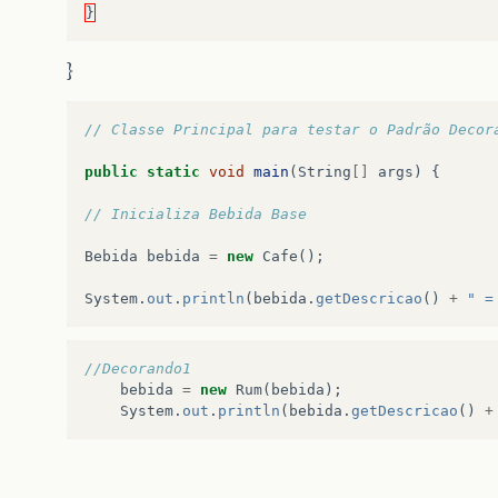
}
}
// Classe Principal para testar o Padrão Decor
public
static
void
main
(
String
[]
args
)
{
// Inicializa Bebida Base
Bebida
bebida
=
new
Cafe
();
System
.
out
.
println
(
bebida
.
getDescricao
()
+
" =
//Decorando1
bebida
=
new
Rum
(
bebida
);
System
.
out
.
println
(
bebida
.
getDescricao
()
+