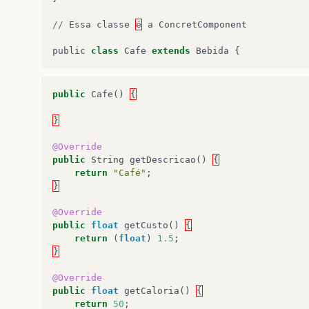
//
Essa
classe
é
a
ConcretComponent
public
class
Cafe
extends
Bebida
{
public
Cafe
()
{
}
@Override
public
String
getDescricao
()
{
return
"Café"
;
}
@Override
public
float
getCusto
()
{
return
(
float
)
1.5
;
}
@Override
public
float
getCaloria
()
{
return
50
;