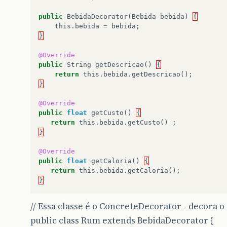
public
BebidaDecorator
(
Bebida
bebida
)
{
this
.
bebida
=
bebida
;
}
@Override
public
String
getDescricao
()
{
return
this
.
bebida
.
getDescricao
();
}
@Override
public
float
getCusto
()
{
return
this
.
bebida
.
getCusto
()
;
}
@Override
public
float
getCaloria
()
{
return
this
.
bebida
.
getCaloria
();
}
// Essa classe é o ConcreteDecorator - decora
public class Rum extends BebidaDecorator {