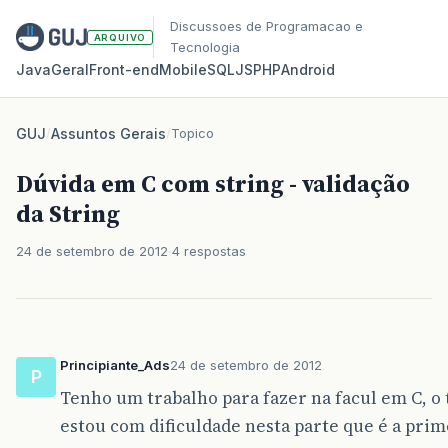
Discussoes de Programacao e
ARQUIVO
Tecnologia
Java
Geral
Front‑end
Mobile
SQL
JS
PHP
Android
GUJ
/
Assuntos Gerais
/
Topico
Dúvida em C com string - validação
da String
24 de setembro de 2012
4 respostas
Principiante_Ads
24 de setembro de 2012
P
Tenho um trabalho para fazer na facul em C, o
estou com dificuldade nesta parte que é a pri