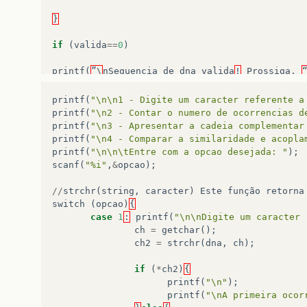
}
if
(
valida
==
0
)
printf
(
”\
nSequencia
de
dna
valida
!
Prossiga
.
else
{
printf
(
"\n\n1 - Digite um caracter referente a
printf
(
"\n2 - Contar o numero de ocorrencias d
printf
(
”\
nSequencia
de
dna
invalida
!”
);
printf
(
"\n3 - Apresentar a cadeia complementar
printf
(
"\n4 - Comparar a similaridade e acopla
}
printf
(
"\n\n\tEntre com a opcao desejada: "
);
scanf
(
"%i"
,
&
opcao
);
//
strchr
(
string
,
caracter
)
Este
função
retorna
switch
(
opcao
)
{
case
1
:
printf
(
"\n\nDigite um caracter 
ch
=
getchar
();
ch2
=
strchr
(
dna
,
ch
);
if
(
*
ch2
)
{
printf
(
"\n"
);
printf
(
"\nA primeira ocor