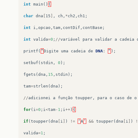
int
main
()
{
char
dna
[
15
]
,
ch
,
*
ch2
,
ch1
;
int
i
,
opcao
,
tam
,
contDif
,
contBase
;
int
valida
=
0
;
//
variável
para
validar
a
cadeia
printf
(
“
Digite
uma
cadeia
de
DNA
:
“
);
setbuf
(
stdin
,
0
);
fgets
(
dna
,
15
,
stdin
);
tam
=
strlen
(
dna
);
//
adicionei
a
função
toupper
,
para
o
caso
de
o
for
(
i
=
0
;
i
<
tam
-
1
;
i
++
)
{
if
(
toupper
(
dna
[
i
]
)
!=
‘
A
’
&&
toupper
(
dna
[
i
]
)
!
valida
=
1
;