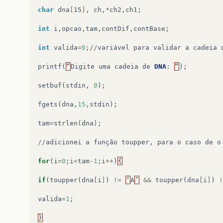
char
dna
[
15
]
,
ch
,
*
ch2
,
ch1
;
int
i
,
opcao
,
tam
,
contDif
,
contBase
;
int
valida
=
0
;
//
variável
para
validar
a
cadeia
printf
(
“
Digite
uma
cadeia
de
DNA
:
“
);
setbuf
(
stdin
,
0
);
fgets
(
dna
,
15
,
stdin
);
tam
=
strlen
(
dna
);
//
adicionei
a
função
toupper
,
para
o
caso
de
o
for
(
i
=
0
;
i
<
tam
-
1
;
i
++
)
{
if
(
toupper
(
dna
[
i
]
)
!=
‘
A
’
&&
toupper
(
dna
[
i
]
)
!
valida
=
1
;
}