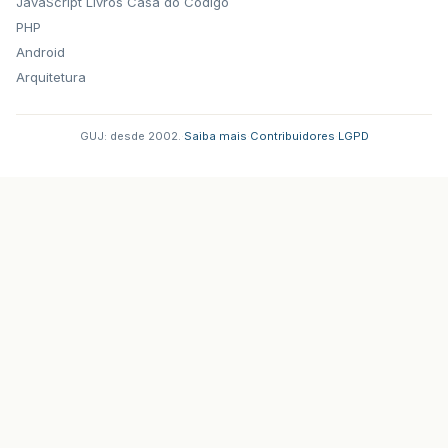
JavaScript
Livros Casa do Codigo
PHP
Android
Arquitetura
GUJ: desde 2002.
·
Saiba mais
·
Contribuidores
·
LGPD