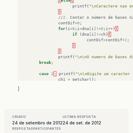
}
else
{
printf
(
"\nCaractere nao e
}
//
2.
Contar
o
número
de
bases
n
contDif
=
0
;
for
(
i
=
0
;
i
<
dna
[
i
]!=
0
;
i
++
)
{
if
(
dna
[
i
]!=
ch
)
{
contDif
=
contDif
+
1
;
}
}
printf
(
"\n\nO numero de bases d
break
;
case
2
:
printf
(
"\n\nDigite um caracter 
ch1
=
getchar
();
contBase
=
0
;
}
for
(
i
=
0
;
i
<
dna
[
i
]!=
0
;
i
++
)
{
if
(
dna
[
i
]==
ch1
)
{
contBase
=
contBase
+
1
}
}
CRIADO
ULTIMA RESPOSTA
printf
(
"\nO numero de ocorrenci
24 de setembro de 2012
24 de set. de 2012
break
;
RESPOSTAS
PARTICIPANTES