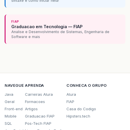
sintaxe e como iniciar nela!
FIAP
Graduacao em Tecnologia — FIAP
Analise e Desenvolvimento de Sistemas, Engenharia de
Software e mais
NAVEGUE
APRENDA
CONHECA O GRUPO
Java
Carreiras Alura
Alura
Geral
Formacoes
FIAP
Front-end
Artigos
Casa do Codigo
Mobile
Graduacao FIAP
Hipsters.tech
SQL
Pos-Tech FIAP