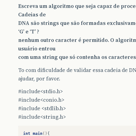
Escreva um algoritmo que seja capaz de proc
Cadeias de
DNA são strings que são formadas exclusivament
‘G’ e ‘T’ ?
nenhum outro caracter é permitido. O algoritm
usuário entrou
com uma string que só contenha os caracteres
To com dificuldade de validar essa cadeia de 
ajudar, por favor.
#include<stdio.h>
#include<conio.h>
#include
<stdlib.h>
#include<string.h>
int
main
()
{