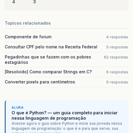
4
3
case
3
:
for
(
i
=
0
;
i
<
tam
-
1
;
i
++
)
{
if
(
toupper
(
dna
[
i
]
)
==
'A'
)
printf
(
"\nA -- T"
);
}
Topicos relacionados
if
(
toupper
(
dna
[
i
]
)
==
'C'
)
printf
(
"\nC -- G"
);
Componente de forum
}
4 respostas
if
(
toupper
(
dna
[
i
]
)
==
'T'
)
Consultar CPF pelo nome na Receita Federal
5 respostas
printf
(
"\nT -- A"
);
}
Pegadinhas que se fazem com os pobres
62 respostas
if
(
toupper
(
dna
[
i
]
)
==
'G'
)
estagiários
printf
(
"\nG -- C"
);
}
[Resolvido] Como comparar Strings em C?
6 respostas
}
Converter pixels para centímetros
break
;
9 respostas
default
:
printf
(
"\nOpcao invalida!"
);
ALURA
}
O que é Python? — um guia completo para iniciar
nessa linguagem de programação
getch
();
Acesse agora o guia sobre Python e inicie sua jornada nessa
return
0
;
linguagem de programação: o que é e para que serve, sua