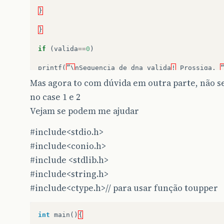
}
}
if
(
valida
==
0
)
printf
(
”\
nSequencia
de
dna
valida
!
Prossiga
.
Mas agora to com dúvida em outra parte, não s
else
{
no case 1 e 2
printf
(
”\
nSequencia
de
dna
invalida
!”
);
Vejam se podem me ajudar
}
#include<stdio.h>
#include<conio.h>
#include
<stdlib.h>
#include<string.h>
#include<ctype.h>// para usar função toupper
int
main
()
{