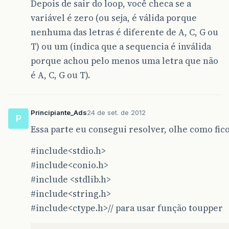
Depois de sair do loop, você checa se a
variável é zero (ou seja, é válida porque
nenhuma das letras é diferente de A, C, G ou
T) ou um (indica que a sequencia é inválida
porque achou pelo menos uma letra que não
é A, C, G ou T).
Principiante_Ads
24 de set. de 2012
P
Essa parte eu consegui resolver, olhe como fic
#include<stdio.h>
#include<conio.h>
#include
<stdlib.h>
#include<string.h>
#include<ctype.h>// para usar função toupper