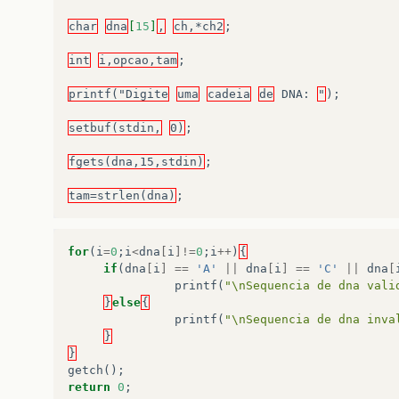
char
dna
[
15
]
,
ch,*ch2
;
int
i,opcao,tam
;
printf("Digite
uma
cadeia
de
DNA
:
"
);
setbuf(stdin,
0)
;
fgets(dna,15,stdin)
;
tam=strlen(dna)
;
for
(
i
=
0
;
i
<
dna
[
i
]!=
0
;
i
++
)
{
if
(
dna
[
i
]
==
'A'
||
dna
[
i
]
==
'C'
||
dna
[
printf
(
"\nSequencia de dna vali
}
else
{
printf
(
"\nSequencia de dna inva
}
}
getch
();
return
0
;