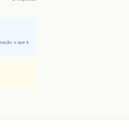
e
amação: o que é