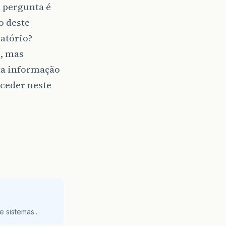
a pergunta é
o deste
latório?
o, mas
ta informação
ceder neste
 sistemas...