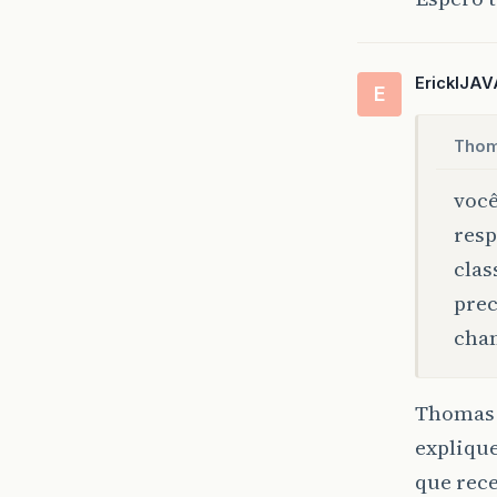
EricklJAV
E
Thom
você
resp
clas
prec
cham
Thomas 
explique
que rece