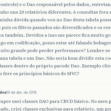
ntrole) e o Dao responsável pelos dados, entreta
enho uns 20 relatórios diferentes. 6 consultas fora 
minha dúvida quando vou no Dao desta tabela poss
pois os filtros passados são diversificados e os re
os também. Devidos a isso me parece fica muito gr
igo em codificação, posso estar até falando boba
muito grande pode perder performance? Lembre-se 
ma tabela e um Dao. Não seria bom dividir esta co
classes dentro do próprio pacode Dao. Exemplo cli
o fere os princípios básicos do MVC?
ilva
19 de abr. de 2016
empre usei classes DAO para CRUD básico. No meu p
ado, criei classes exclusivas para relatório. um g