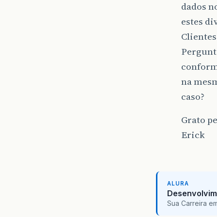
dados no
estes di
Clientes
Pergunt
conform
na mesm
caso?
Grato pe
Erick
ALURA
Desenvolvim
Sua Carreira e