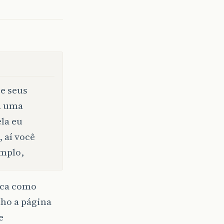
 e seus
ça uma
ela eu
 aí você
emplo,
ica como
nho a página
e