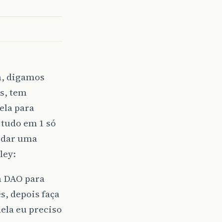
m, digamos
s, tem
ela para
 tudo em 1 só
e dar uma
um DAO para
s, depois faça
dela eu preciso