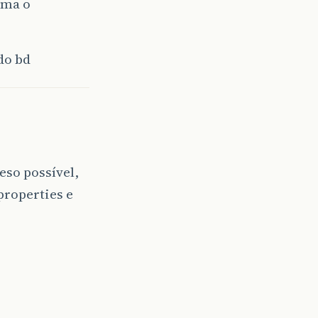
ama o
do bd
eso possível,
properties e