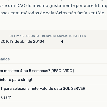
ios e um DAO do mesmo, justamente por acreditar 
asses com métodos de relatórios não fazia sentido.
ULTIMA RESPOSTA
RESPOSTAS
PARTICIPANTES
e 2016
19 de abr. de 2016
4
4
nados
um mes tem 4 ou 5 semanas?[RESOLVIDO]
nteiro para string!
para selecionar intervalo de data SQL SERVER
o usar?