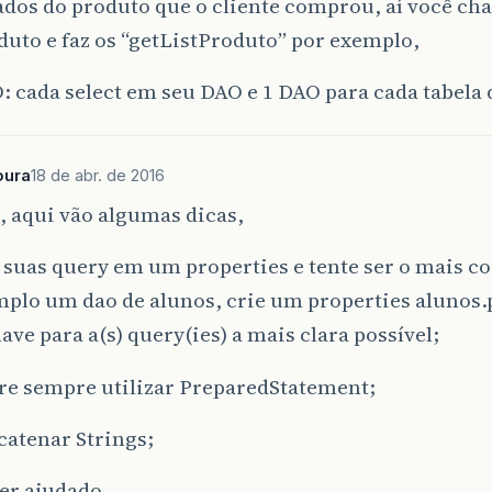
ados do produto que o cliente comprou, aí você ch
uto e faz os “getListProduto” por exemplo,
 cada select em seu DAO e 1 DAO para cada tabela 
oura
18 de abr. de 2016
 aqui vão algumas dicas,
suas query em um properties e tente ser o mais co
plo um dao de alunos, crie um properties alunos.
have para a(s) query(ies) a mais clara possível;
re sempre utilizar PreparedStatement;
catenar Strings;
er ajudado.