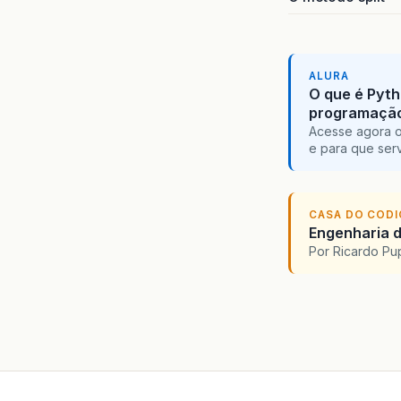
ALURA
O que é Pyth
programaçã
Acesse agora o
e para que serv
CASA DO COD
Engenharia d
Por Ricardo P