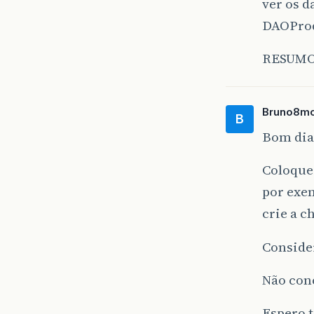
ver os d
DAOProd
RESUMO:
Bruno8m
B
Bom dia,
Coloque 
por exem
crie a c
Conside
Não con
Espero t