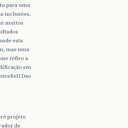
nto para uma
as inclusões.
ui muitos
sultados
ande esta
gem, mas uma
me refiro a
dificação em
entesRel1Dao
ré projeto
erador de