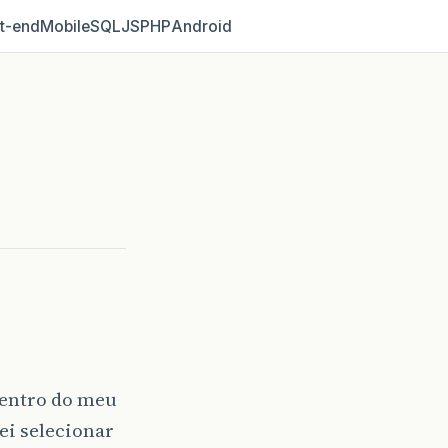
t‑end
Mobile
SQL
JS
PHP
Android
dentro do meu
ei selecionar