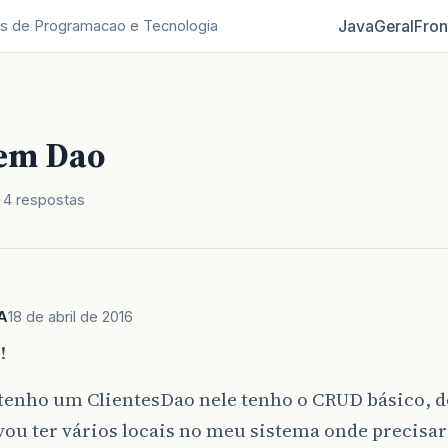
Java
Geral
Fron
s de Programacao e Tecnologia
em Dao
4 respostas
A
18 de abril de 2016
!
 tenho um ClientesDao nele tenho o CRUD básico, 
vou ter vários locais no meu sistema onde precisar