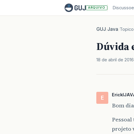
Discussoe
ARQUIVO
GUJ
Java
/
/
Topico
Dúvida 
18 de abril de 2016
EricklJAV
E
Bom dia
Pessoal
projeto 