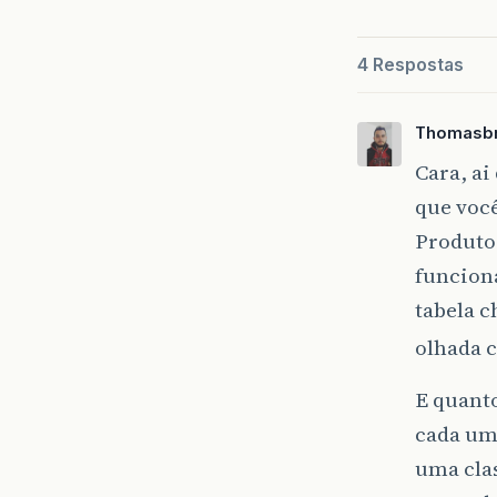
4 Respostas
Thomasbr
Cara, a
que voc
Produtos
funciona
tabela c
olhada 
E quanto
cada uma
uma clas