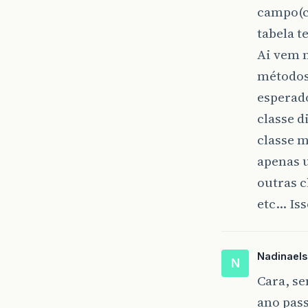
campo(co
tabela t
Ai vem 
métodos 
esperad
classe d
classe 
apenas u
outras 
etc… Iss
Nadinaels
N
Cara, s
ano pass