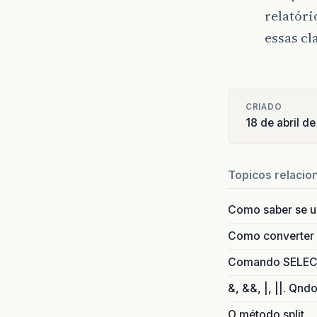
relatór
essas cl
CRIADO
18 de abril d
Topicos relacio
Como saber se 
Como converter i
Comando SELECT 
&, &&, |, ||. Qnd
O método split