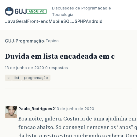
Discussoes de Programacao e
ARQUIVO
Tecnologia
Java
Geral
Front‑end
Mobile
SQL
JS
PHP
Android
GUJ
/
Programação
/
Topico
Duvida em lista encadeada em c
13 de junho de 2020
0 respostas
c
list
programação
Paulo_Rodrigues2
13 de junho de 2020
Boa noite, galera. Gostaria de uma ajudinha em
funcao abaixo. Só consegui remover os “anos”
da lista, o resto estou quebrando a cabeça. Qu