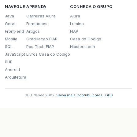
NAVEGUE
APRENDA
CONHECA O GRUPO
Java
Carreiras Alura
Alura
Geral
Formacoes
Lumina
Front-end
Artigos
FIAP
Mobile
Graduacao FIAP
Casa do Codigo
SQL
Pos-Tech FIAP
Hipsters.tech
JavaScript
Livros Casa do Codigo
PHP
Android
Arquitetura
GUJ: desde 2002.
·
Saiba mais
·
Contribuidores
·
LGPD