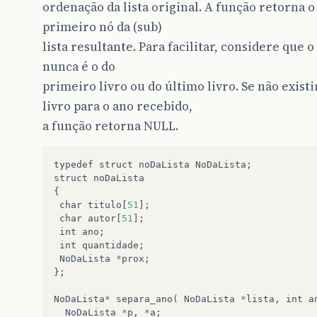
ordenação da lista original. A função retorna 
primeiro nó da (sub)
lista resultante. Para facilitar, considere que o
nunca é o do
primeiro livro ou do último livro. Se não exis
livro para o ano recebido,
a função retorna NULL.
typedef
struct
noDaLista
NoDaLista
;
struct
noDaLista
{
char
titulo
[
51
];
char
autor
[
51
];
int
ano
;
int
quantidade
;
NoDaLista
*
prox
;
};
NoDaLista
*
separa_ano
(
NoDaLista
*
lista
,
int
a
NoDaLista
*
p
,
*
a
;