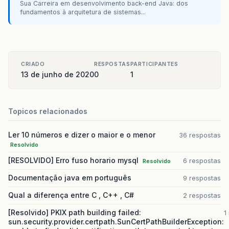
Sua Carreira em desenvolvimento back-end Java: dos
fundamentos à arquitetura de sistemas...
CRIADO
RESPOSTAS
PARTICIPANTES
13 de junho de 2020
0
1
Topicos relacionados
Ler 10 números e dizer o maior e o menor
36 respostas
Resolvido
[RESOLVIDO] Erro fuso horario mysql
6 respostas
Resolvido
Documentação java em português
9 respostas
Qual a diferença entre C , C++ , C#
2 respostas
[Resolvido] PKIX path building failed:
1
sun.security.provider.certpath.SunCertPathBuilderException: