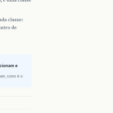
ada classe:
entro de
ncionam e
nam, como é o