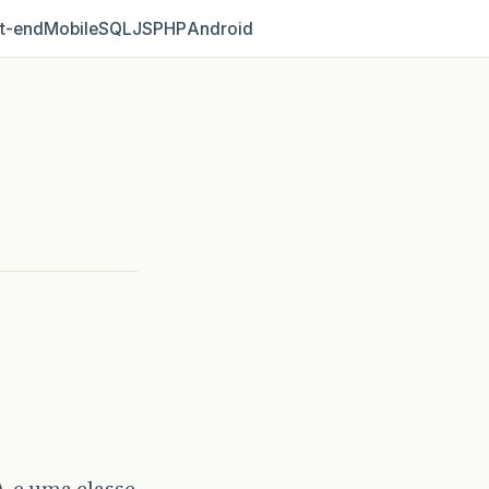
t‑end
Mobile
SQL
JS
PHP
Android
, e uma classe