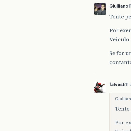
Giulliano
1
Tente pe
Por exem
Veiculo 
Se for u
contant
falvesti
11
Giullia
Tente 
Por ex