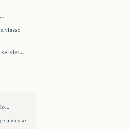
o…
 a vlasse
a servlet…
ulo…
 e a vlasse