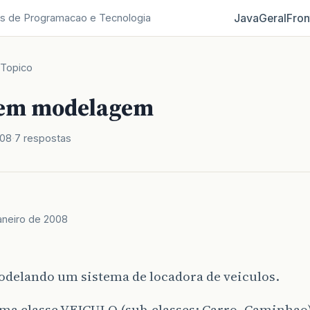
Java
Geral
Fron
s de Programacao e Tecnologia
Topico
 em modelagem
008
7 respostas
janeiro de 2008
odelando um sistema de locadora de veiculos.
ma classe VEICULO (sub-classes: Carro, Caminhao)