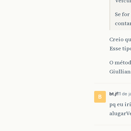
Veicul
Se for
conta
Creio qu
Esse tip
O métod
Giullian
bt.jf
11 de 
B
pq eu ir
alugarVe