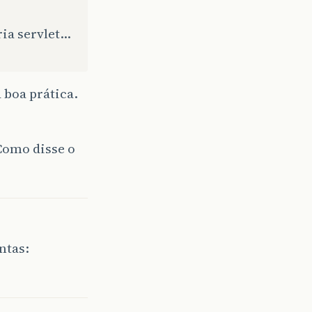
ria servlet…
 boa prática.
Como disse o
ntas: