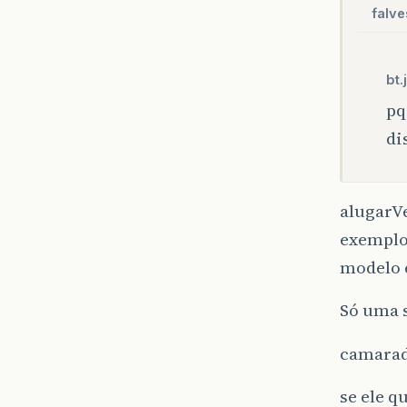
falve
bt.j
pq
di
alugarVe
exemplo 
modelo 
Só uma 
camarad
se ele q