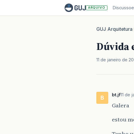
Discussoe
ARQUIVO
GUJ
Arquitetura
/
/
Dúvida
11 de janeiro de 2
bt.jf
11 de 
B
Galera
estou m
Tenho u