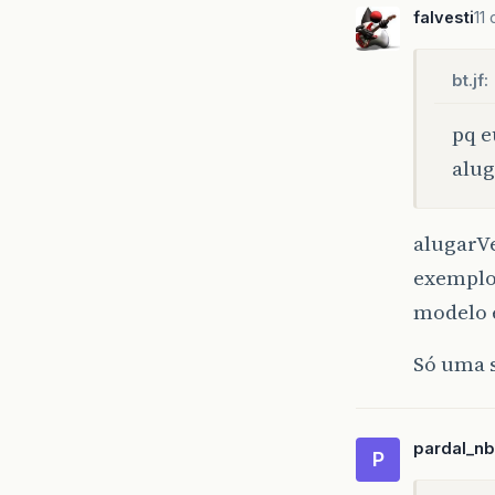
falvesti
11
bt.jf:
pq e
alug
alugarVe
exemplo 
modelo 
Só uma 
pardal_nb
P