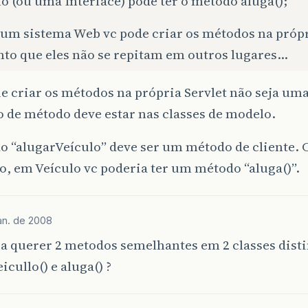
o (ou uma Interface) pode ter o método aluga();
 um sistema Web vc pode criar os métodos na próp
nto que eles não se repitam em outros lugares…
e criar os métodos na própria Servlet não seja uma
o de método deve estar nas classes de modelo.
o “alugarVeículo” deve ser um método de cliente. 
o, em Veículo vc poderia ter um método “aluga()”.
jan. de 2008
ia querer 2 metodos semelhantes em 2 classes disti
icullo() e aluga() ?