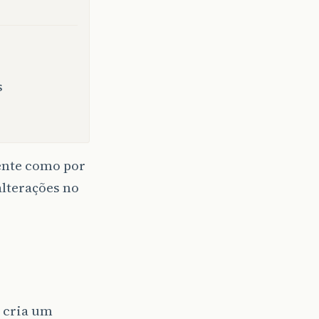
s
iente como por
alterações no
e cria um