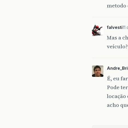
metodo 
falvesti
11
Mas a ch
veículo?
Andre_Bri
É, eu far
Pode ter
locação 
acho que