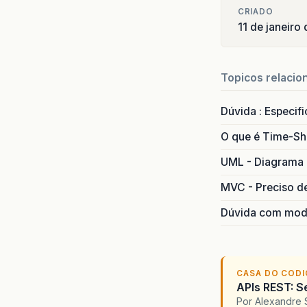
CRIADO
11 de janeiro
Topicos relacio
Dúvida : Especif
O que é Time-Sh
UML - Diagrama 
MVC - Preciso d
Dúvida com mode
CASA DO COD
APIs REST: S
Por Alexandre