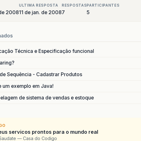
ULTIMA RESPOSTA
RESPOSTAS
PARTICIPANTES
 de 2008
11 de jan. de 2008
7
5
nados
icação Técnica e Especificação funcional
aring?
de Sequência - Cadastrar Produtos
e um exemplo em Java!
lagem de sistema de vendas e estoque
IGO
eus servicos prontos para o mundo real
 Saudate — Casa do Codigo