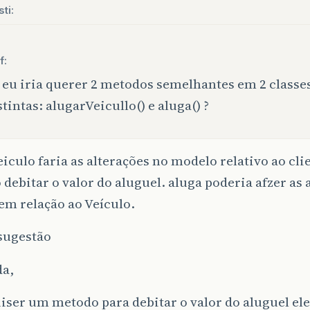
sti:
f:
 eu iria querer 2 metodos semelhantes em 2 classe
stintas: alugarVeicullo() e aluga() ?
iculo faria as alterações no modelo relativo ao cl
debitar o valor do aluguel. aluga poderia afzer as 
em relação ao Veículo.
sugestão
a,
uiser um metodo para debitar o valor do aluguel el