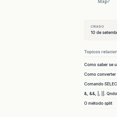
Map?
CRIADO
10 de setemb
Topicos relacio
Como saber se 
Como converter i
Comando SELECT 
&, &&, |, ||. Qnd
O método split