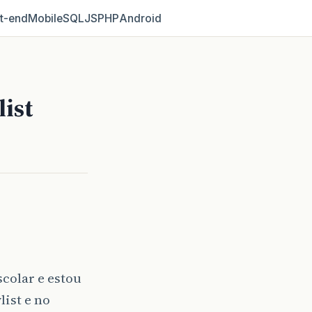
t‑end
Mobile
SQL
JS
PHP
Android
ist
colar e estou
ist e no