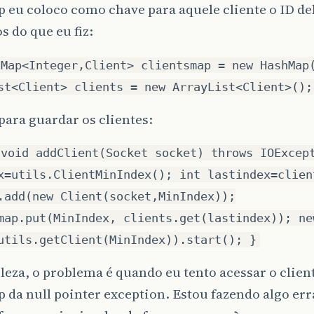
eu coloco como chave para aquele cliente o ID de
 do que eu fiz:
 Map<Integer,Client> clientsmap = new HashMap
st<Client> clients = new ArrayList<Client>();
ara guardar os clientes:
 void addClient(Socket socket) throws IOExcep
x=utils.ClientMinIndex(); int lastindex=clien
.add(new Client(socket,MinIndex));
map.put(MinIndex, clients.get(lastindex)); ne
utils.getClient(MinIndex)).start(); }
eleza, o problema é quando eu tento acessar o clien
da null pointer exception. Estou fazendo algo err