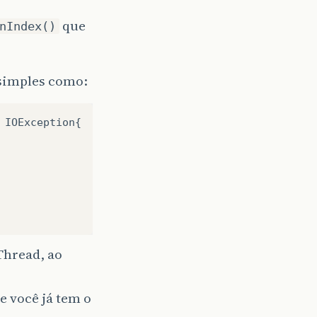
que
nIndex()
 simples como:
IOException
{
Thread, ao
e você já tem o