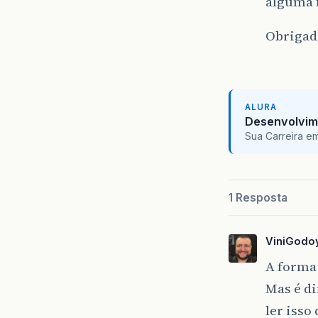
alguma 
Obrigad
ALURA
Desenvolvim
Sua Carreira e
1 Resposta
ViniGodo
A forma 
Mas é di
ler isso