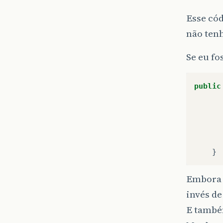
Esse có
não tenh
Se eu fo
public
}
Embora p
invés de
E também