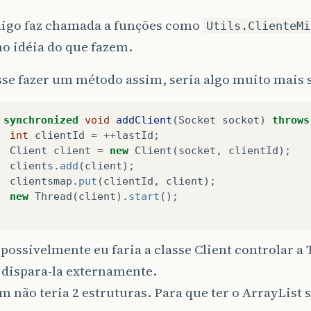
digo faz chamada a funções como
Utils.ClienteMi
o idéia do que fazem.
sse fazer um método assim, seria algo muito mais
synchronized
void
addClient
(
Socket
socket
)
throws
int
clientId
=
++
lastId
;
Client
client
=
new
Client
(
socket
,
clientId
);
clients
.
add
(
client
);
clientsmap
.
put
(
clientId
,
client
);
new
Thread
(
client
).
start
();
ossivelmente eu faria a classe Client controlar a 
 dispara-la externamente.
 não teria 2 estruturas. Para que ter o ArrayList s