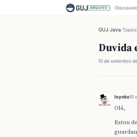
Discussoe
ARQUIVO
GUJ
Java
/
/
Topico
Duvida 
10 de setembro de
loynko
10 
Olá,
Estou d
guardand