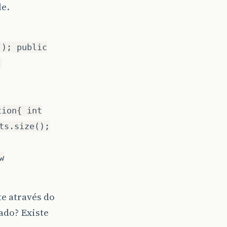
le.
(); public
tion{ int
ts.size();
w
te através do
ado? Existe