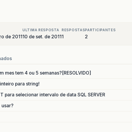
ULTIMA RESPOSTA
RESPOSTAS
PARTICIPANTES
ro de 2011
10 de set. de 2011
1
2
nados
um mes tem 4 ou 5 semanas?[RESOLVIDO]
nteiro para string!
para selecionar intervalo de data SQL SERVER
o usar?