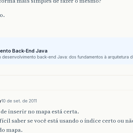
forma mais simples de fazer o mesmo?
o.
ento Back-End Java
m desenvolvimento back-end Java: dos fundamentos à arquitetura de
y
10 de set. de 2011
de inserir no mapa está certa.
fícil saber se você está usando o índice certo ou nã
 do mapa.