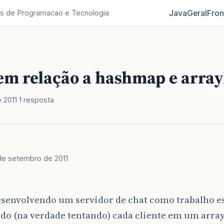
Java
Geral
Fron
s de Programacao e Tecnologia
em relação a hashmap e arrayl
 2011
1 resposta
de setembro de 2011
esenvolvendo um servidor de chat como trabalho es
o (na verdade tentando) cada cliente em um arrayl