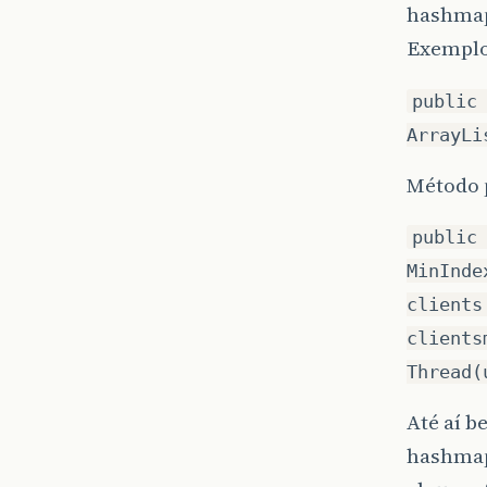
hashmap 
Exemplos
public
ArrayLi
Método p
public
MinInde
clients
clients
Thread(
Até aí b
hashmap 