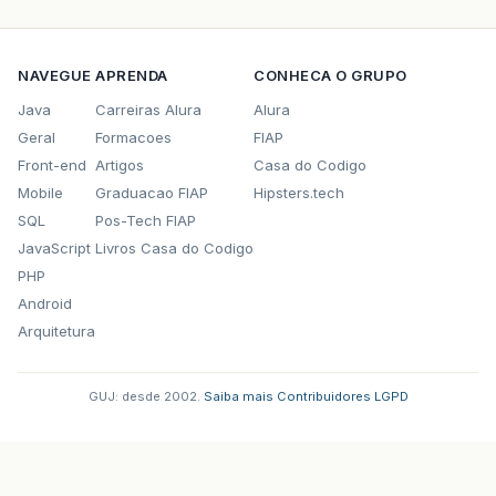
NAVEGUE
APRENDA
CONHECA O GRUPO
Java
Carreiras Alura
Alura
Geral
Formacoes
FIAP
Front-end
Artigos
Casa do Codigo
Mobile
Graduacao FIAP
Hipsters.tech
SQL
Pos-Tech FIAP
JavaScript
Livros Casa do Codigo
PHP
Android
Arquitetura
GUJ: desde 2002.
·
Saiba mais
·
Contribuidores
·
LGPD