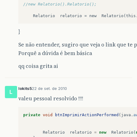
//new Relatorio().Relatorio();  
Relatorio
relatorio
=
new
Relatorio
(
this
}
Se não entender, sugiro que veja o link que t
Porquê a dúvida é bem básica
qq coisa grita ai
lokits5
22 de set. de 2010
L
valeu pessoal resolvido !!!!
private
void
btnImprimirActionPerformed
(
java
.
a
Relatorio
relatorio
=
new
Relatorio
(