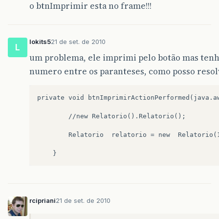
o btnImprimir esta no frame!!!
ds
=
new
JRBeanCollectionDataSource
(
li
URL
url
=
getClass
().
getResource
(
"/re
lokits5
21 de set. de 2010
JasperReport
relatorioJasper
=
(
Jasper
L
um problema, ele imprimi pelo botão mas tenh
print
=
JasperFillManager
.
fillReport
(
r
numero entre os paranteses, como posso resol
JasperViewer
.
viewReport
(
print
,
null
private void btnImprimirActionPerformed(java.aw
}
catch
(
JRException
e
)
{
e
.
printStackTrace
();
		//new Relatorio().Relatorio();

}
		Relatorio  relatorio = new  Relatorio(1);

}
/* Aqui chamamos o construtor de nossa cla
//	public static void main (String args[]) { 
//	new Relatorio(1);   
rcipriani
21 de set. de 2010
//	System.out.println("ok");   
//}   