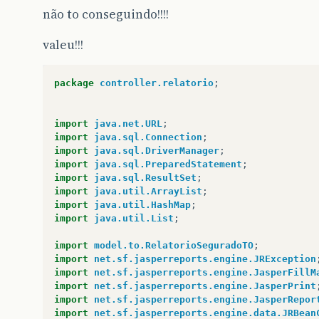
não to conseguindo!!!!
valeu!!!
package
controller.relatorio
;
import
java.net.URL
;
import
java.sql.Connection
;
import
java.sql.DriverManager
;
import
java.sql.PreparedStatement
;
import
java.sql.ResultSet
;
import
java.util.ArrayList
;
import
java.util.HashMap
;
import
java.util.List
;
import
model.to.RelatorioSeguradoTO
;
import
net.sf.jasperreports.engine.JRException
import
net.sf.jasperreports.engine.JasperFillM
import
net.sf.jasperreports.engine.JasperPrint
import
net.sf.jasperreports.engine.JasperRepor
import
net.sf.jasperreports.engine.data.JRBean