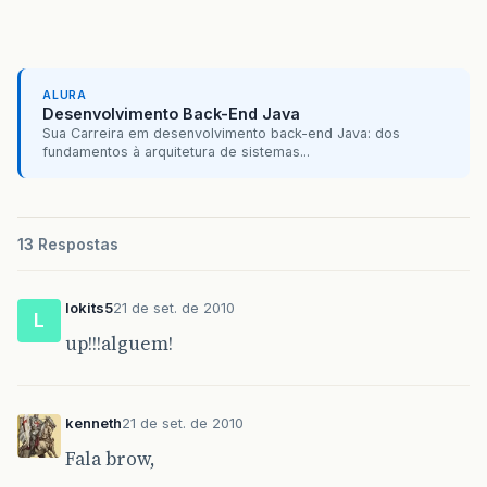
String
url
=
"jdbc:derby://localho
connection
=
DriverManager
.
getConn
//System.out.println("Conexão esta
ALURA
@SuppressWarnings
(
"unused"
)
Desenvolvimento Back-End Java
HashMap
teste
=
new
HashMap
();
Sua Carreira em desenvolvimento back-end Java: dos
fundamentos à arquitetura de sistemas...
PreparedStatement
pstm
=
connectio
pstm
.
setInt
(
1
,
codigo
);
13 Respostas
rs
=
pstm
.
executeQuery
();
lokits5
21 de set. de 2010
if
(
rs
.
next
())
{
L
up!!!alguem!
relatorioSeguradoTO
.
setCodigo
(
relatorioSeguradoTO
.
setNomeSeg
relatorioSeguradoTO
.
setNascime
relatorioSeguradoTO
.
setSexo
(
rs
kenneth
21 de set. de 2010
relatorioSeguradoTO
.
setCpf
(
rs
.
Fala brow,
relatorioSeguradoTO
.
setEnde
(
rs
relatorioSeguradoTO
.
setBairro
(