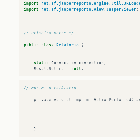
import
net.sf.jasperreports.engine.util.JRLoad
import
net.sf.jasperreports.view.JasperViewer
;
/* Primeira parte */
public
class
Relatorio
{
static
Connection
connection
;
ResultSet
rs
=
null
;
//imprimi o relátorio
@SuppressWarnings
(
"unchecked"
)
public
Relatorio
(
Integer
codigo
)
{
private
void
btnImprimirActionPerformed
(
ja
/* Efetua a conexao a base de dados e 
       em um array para ser futuramente utiliz
RelatorioSeguradoTO
relatorioSeguradoT
}
try
{
Class
.
forName
(
"org.apache.derby.jd