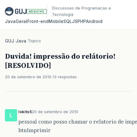
Discussoes de Programacao e
ARQUIVO
Tecnologia
Java
Geral
Front‑end
Mobile
SQL
JS
PHP
Android
GUJ
/
Java
/
Topico
Duvida! impressão do relátorio!
[RESOLVIDO]
20 de setembro de 2010
13 respostas
lokits5
20 de setembro de 2010
L
pessoal como posso chamar o relatorio de imp
btnImprimir