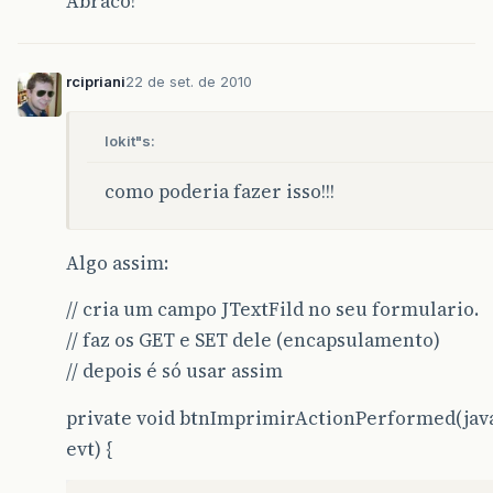
Abraco!
rcipriani
22 de set. de 2010
lokit"s:
como poderia fazer isso!!!
Algo assim:
// cria um campo JTextFild no seu formulario.
// faz os GET e SET dele (encapsulamento)
// depois é só usar assim
private void btnImprimirActionPerformed(jav
evt) {