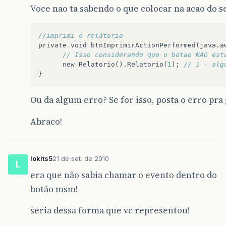
relatorioSeguradoTO
.
setNumeroR
Voce nao ta sabendo o que colocar na acao do s
relatorioSeguradoTO
.
setComplem
relatorioSeguradoTO
.
setProduto
relatorioSeguradoTO
.
setPremio
(
//imprimi o relátorio
private
void
btnImprimirActionPerformed
(
java
.
a
}
// Isso considerando que o botao NAO est
new
Relatorio
().
Relatorio
(
1
);
// 1 - alg
}
}
catch
(
Exception
e
)
{
System
.
err
.
println
(
"Problemas apre
Ou da algum erro? Se for isso, posta o erro pr
e
.
printStackTrace
();
}
Abraco!
/* Inicio do bloco que ira gerar nosso
try
{
JRBeanCollectionDataSource
ds
=
null
;
lokits5
21 de set. de 2010
L
JasperPrint
print
=
null
;
era que não sabia chamar o evento dentro do
//Verifica se existe no minimo uma pro
botão msm!
List
<
RelatorioSeguradoTO
>
listaRelato
seria dessa forma que vc representou!
listaRelatorio
.
add
(
relatorioSeguradoTO