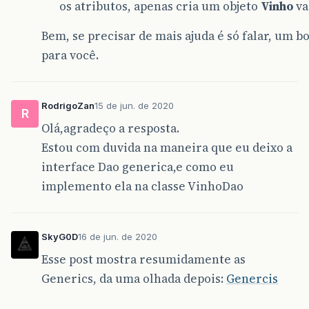
vinhoDao
.
buscarTodos
().
forEach
(
use
os atributos, apenas cria um objeto
Vinho
va
Bem, se precisar de mais ajuda é só falar, um b
break
;
para você.
case
5
:
System
.
out
.
println
(
"Sistema finali
System
.
exit
(
0
);
RodrigoZan
15 de jun. de 2020
break
;
R
default
:
Olá,agradeço a resposta.
System
.
out
.
println
(
"Não foi possiv
Estou com duvida na maneira que eu deixo a
}
interface Dao generica,e como eu
implemento ela na classe VinhoDao
System
.
out
.
println
(
"Deseja continuar ?
String
opcao2
=
entradaValor
.
next
();
if
(
opcao2
.
equals
(
"N"
)
||
opcao2
.
equal
SkyG0D
16 de jun. de 2020
System
.
out
.
println
(
"Sistema finali
System
.
exit
(
0
);
Esse post mostra resumidamente as
Generics, da uma olhada depois:
Genercis
}