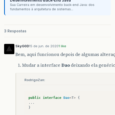
Desenvolvimento Back-End Java
String
nome
=
entradaValor
.
next
();
Sua Carreira em desenvolvimento back-end Java: dos
fundamentos à arquitetura de sistemas...
System
.
out
.
println
(
"Digite o tipo 
String
tipo
=
entradaValor
.
next
();
System
.
out
.
println
(
"Digite o ano d
3 Respostas
int
anofab
=
entradaValor
.
nextInt
(
System
.
out
.
println
(
"Digite o pais 
String
paisdeorig
=
entradaValor
.
n
SkyG0D
15 de jun. de 2020
1 like
Bem, aqui funcionou depois de algumas alteraç
Vinho
vinho
=
new
Vinho
();
Mudar a interface
Dao
deixando ela genéric
vinhoDao
.
salvar
(
vinho
);
RodrigoZan:
break
;
public
interface
Dao
<
T
>
{
case
2
:
...
}
System
.
out
.
println
(
"Qual vinho voc
long
id
=
entradaValor
.
nextLong
();