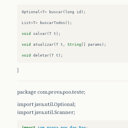
Optional
<
T
>
buscar
(
long
id
);
List
<
T
>
buscarTodos
();
void
salvar
(
T
t
);
void
atualizar
(
T
t
,
String
[]
params
);
void
deletar
(
T
t
);
}
package com.prova.poo.teste;
import java.util.Optional;
import java.util.Scanner;
import
com.prova.poo.dao.Dao
;