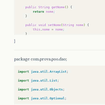
public
String
getNome
()
return
nome
;
}

public
void
setNome
(
String
nome
)
this
.
nome
=
nome
;
}

}
public
int
getAnofab
()
return
anofab
;
}

package com.prova.poo.dao;
public
void
setAnofab
(
int
anofab
)
this
.
anofab
=
anofab
;
}

import
java.util.ArrayList
;
public
String
getPaisdeorig
()
import
java.util.List
;
return
paisdeorig
;
}

import
java.util.Objects
;
public
void
setPaisdeorig
(
String
paisdeori
import
java.util.Optional
;
this
.
paisdeorig
=
paisdeorig
;