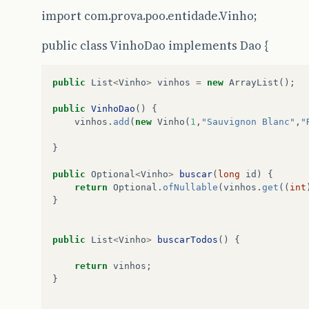
}

import com.prova.poo.entidade.Vinho;
public
String
getTipo
()
return
tipo
;
public class VinhoDao implements Dao {
}

public
void
setTipo
(
String
tipo
)
public
List
<
Vinho
>
vinhos
=
new
ArrayList
();
this
.
tipo
=
tipo
;
public
VinhoDao
()
{
vinhos
.
add
(
new
Vinho
(
1
,
"Sauvignon Blanc"
,
"
}
public
Optional
<
Vinho
>
buscar
(
long
id
)
{
return
Optional
.
ofNullable
(
vinhos
.
get
((
int
}
public
List
<
Vinho
>
buscarTodos
()
{
return
vinhos
;
}