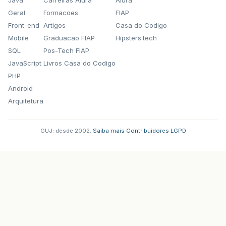
Geral
Formacoes
FIAP
Front-end
Artigos
Casa do Codigo
Mobile
Graduacao FIAP
Hipsters.tech
SQL
Pos-Tech FIAP
JavaScript
Livros Casa do Codigo
PHP
Android
Arquitetura
GUJ: desde 2002.
·
Saiba mais
·
Contribuidores
·
LGPD