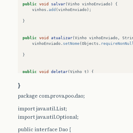
public
void
salvar
(
Vinho
vinhoEnviado
)
{
vinhos
.
add
(
vinhoEnviado
);
}
public
void
atualizar
(
Vinho
vinhoEnviado
,
Stri
vinhoEnviado
.
setNome
(
Objects
.
requireNonNul
}
public
void
deletar
(
Vinho
t
)
{
vinhos
.
remove
(
vinhoEnviado
);
}
}
package com.prova.poo.dao;
import java.util.List;
import java.util.Optional;
public interface Dao {