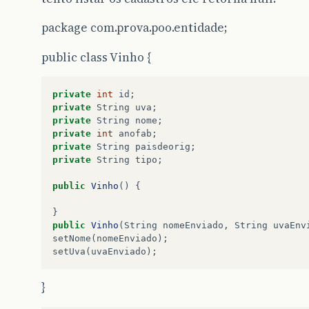
package com.prova.poo.entidade;
public class Vinho {
private
int
id
;
private
String
uva
;
private
String
nome
;
private
int
anofab
;
private
String
paisdeorig
;
private
String
tipo
;
public
Vinho
()
{
}
public
Vinho
(
String
nomeEnviado
,
String
uvaEnv
setNome
(
nomeEnviado
);
setUva
(
uvaEnviado
);
}