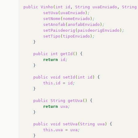
public
Vinho
(
int
id
,
String
uvaEnviado
,
String
setUva
(
uvaEnviado
)
;
setNome
(
nomeEnviado
)
;
setAnofab
(
anofabEnviado
)
;
setPaisdeorig
(
paisdeorigEnviado
)
;
setTipo
(
tipoEnviado
)
;
}

public
int
getId
()
return
id
;
}

public
void
setId
(
int
id
)
this
.
id
=
id
;
}

public
String
getUva
()
return
uva
;
}

public
void
setUva
(
String
uva
)
this
.
uva
=
uva
;
}
