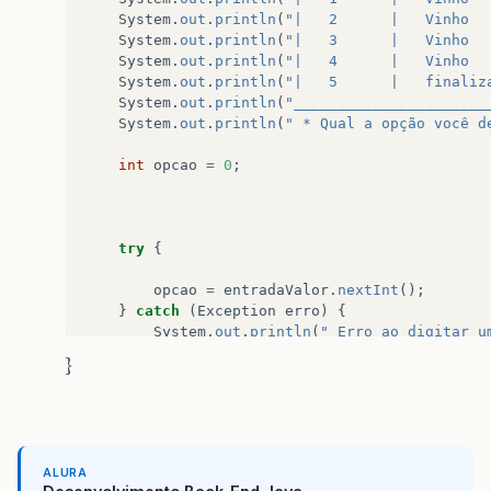
System
.
out
.
println
(
"|   2      |   Vinho  
System
.
out
.
println
(
"|   3      |   Vinho  
System
.
out
.
println
(
"|   4      |   Vinho  
System
.
out
.
println
(
"|   5      |   finaliz
System
.
out
.
println
(
"______________________
System
.
out
.
println
(
" * Qual a opção você d
int
opcao
=
0
;
try
{
opcao
=
entradaValor
.
nextInt
();
}
catch
(
Exception
erro
)
{
System
.
out
.
println
(
" Erro ao digitar u
System
.
out
.
println
(
" Sistema finalizad
}
System
.
exit
(
0
);
}
switch
(
opcao
)
{
case
1
:
ALURA
System
.
out
.
println
(
"Digite o nome 