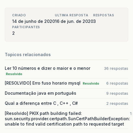
}
CRIADO
ULTIMA RESPOSTA
RESPOSTAS
14 de junho de 2020
16 de jun. de 2020
3
PARTICIPANTES
2
Topicos relacionados
Ler 10 números e dizer o maior e o menor
36 respostas
Resolvido
[RESOLVIDO] Erro fuso horario mysql
6 respostas
Resolvido
Documentação java em português
9 respostas
Qual a diferença entre C , C++ , C#
2 respostas
[Resolvido] PKIX path building failed:
1
sun.security.provider.certpath.SunCertPathBuilderException:
unable to find valid certification path to requested target