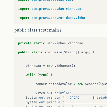
import
com.prova.poo.dao.VinhoDao
;
import
com.prova.poo.entidade.Vinho
;
public class Testemain {
private
static
Dao
<
Vinho
>
vinhoDao
;
public
static
void
main
(
String
[]
args
)
{
vinhoDao
=
new
VinhoDao
();
while
(
true
)
{
Scanner
entradaValor
=
new
Scanner
(
Sys
System
.
out
.
println
(
"__________________
System
.
out
.
println
(
"|  OPÇÃO   |   Entidad
System
.
out
.
println
(
"______________________
System
.
out
.
println
(
"|   1      |   Vinho  