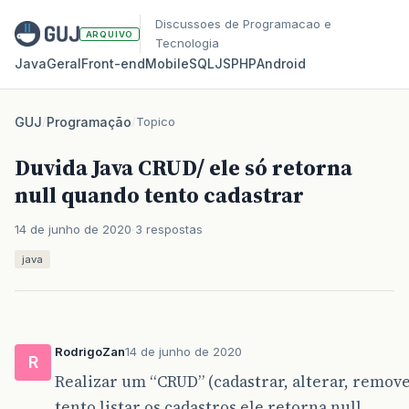
Discussoes de Programacao e
ARQUIVO
Tecnologia
Java
Geral
Front‑end
Mobile
SQL
JS
PHP
Android
GUJ
/
Programação
/
Topico
Duvida Java CRUD/ ele só retorna
null quando tento cadastrar
14 de junho de 2020
3 respostas
java
RodrigoZan
14 de junho de 2020
R
Realizar um “CRUD” (cadastrar, alterar, remov
tento listar os cadastros ele retorna null.