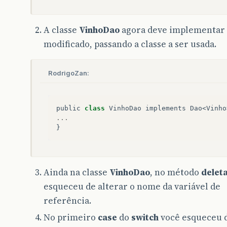
Optional
<
Vinho
>
vinho2
=
vinhoDao
.
System
.
out
.
println
(
"Digite o nome 
A classe
VinhoDao
agora deve implementar
String
nome2
=
entradaValor
.
next
()
modificado, passando a classe a ser usada.
System
.
out
.
println
(
"Digite o tipo 
String
tipo2
=
entradaValor
.
next
()
RodrigoZan:
vinhoDao
.
atualizar
(
vinho2
.
get
(),
n
break
;
public
class
VinhoDao
implements
Dao
<
Vinho
...
case
3
:
}
System
.
out
.
println
(
"Qual vinho voc
long
id2
=
entradaValor
.
nextLong
()
Optional
<
Vinho
>
vinho3
=
vinhoDao
.
Ainda na classe
VinhoDao
, no método
delet
vinhoDao
.
deletar
(
vinho3
.
get
());
esqueceu de alterar o nome da variável de
referência.
break
;
No primeiro
case
do
switch
você esqueceu d
case
4
: