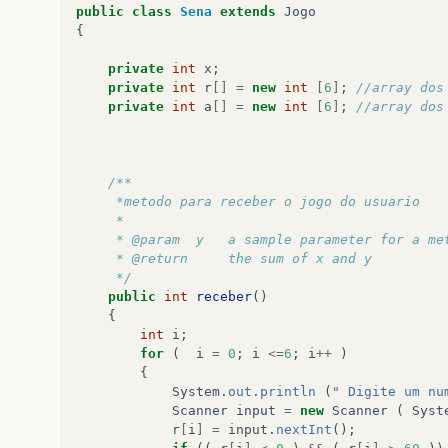
public
class
Sena
extends
Jogo
{
private
int
x
;
private
int
r
[]
=
new
int
[
6
]
;
//array dos
private
int
a
[]
=
new
int
[
6
]
;
//array dos
/**
     *metodo para receber o jogo do usuario
     * 
     * @param  y   a sample parameter for a me
     * @return     the sum of x and y 
     */
public
int
receber
()
{
int
i
;
for
(
i
=
0
;
i
<=
6
;
i
++
)
{
System
.
out
.
println
(
" Digite um nu
Scanner
input
=
new
Scanner
(
Syst
r
[
i
]
=
input
.
nextInt
();