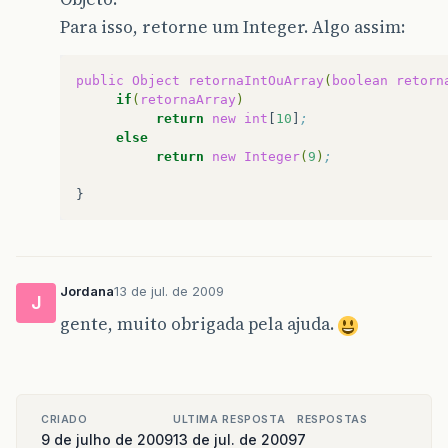
Para isso, retorne um Integer. Algo assim:
public
Object
retornaIntOuArray
(
boolean
retorn
if
(
retornaArray
)
return
new
int
[
10
]
;
else
return
new
Integer
(
9
)
;
Jordana
13 de jul. de 2009
J
gente, muito obrigada pela ajuda.
CRIADO
ULTIMA RESPOSTA
RESPOSTAS
9 de julho de 2009
13 de jul. de 2009
7