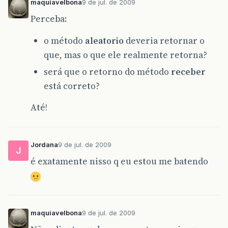
maquiavelbona
9 de jul. de 2009
{
a
[
i
]
=
1
+
randomNumbers
.
nextInt
(
Perceba:
System
.
out
.
println
(
a
[
i
]
);
o método
aleatorio
deveria retornar o
}
que, mas o que ele realmente retorna?
return
;
será que o retorno do método
receber
}
//classe para gerar numeros aleatorios
está correto?
public
int
resultado
(
int
[]
a
,
int
[]
r
)
{
Até!
int
acertos
=
0
;
for
(
int
i
=
0
;
i
>=
6
;
i
++
)
{
for
(
int
j
=
0
;
j
>=
6
;
j
++
)
Jordana
9 de jul. de 2009
J
{
if
(
a
[
i
]==
r
[
j
]
)
é exatamente nisso q eu estou me batendo
acertos
++
;
}
}
maquiavelbona
9 de jul. de 2009