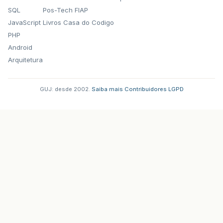
SQL
Pos-Tech FIAP
JavaScript
Livros Casa do Codigo
PHP
Android
Arquitetura
GUJ: desde 2002.
·
Saiba mais
·
Contribuidores
·
LGPD