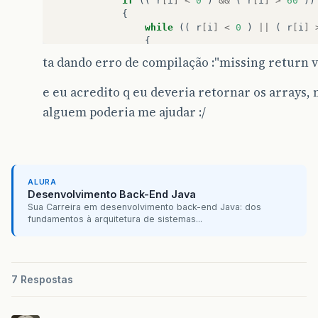
if
((
r
[
i
]
<
0
)
&&
(
r
[
i
]
>
60
))
{
while
((
r
[
i
]
<
0
)
||
(
r
[
i
]
{
System
.
out
.
println
(
"Numero
ta dando erro de compilação :"missing return 
r
[
i
]
=
input
.
nextInt
();
e eu acredito q eu deveria retornar os arrays, 
}
}
alguem poderia me ajudar :/
System
.
out
.
print
(
"Seu jogo é: "
);
for
(
i
=
0
;
i
<=
6
;
i
++
)
System
.
out
.
print
(
r
[
i
]
);
}
ALURA
return
r
[]
;
Desenvolvimento Back-End Java
Sua Carreira em desenvolvimento back-end Java: dos
}
//metodo para receber o jogo do usuario.
fundamentos à arquitetura de sistemas...
public
int
aleatorio
(
int
[]
a
)
{
7 Respostas
Random
randomNumbers
=
new
Random
(
60
);
System
.
out
.
print
(
"Numeros sorteados: 
for
(
int
i
=
0
;
i
>=
6
;
i
++
)