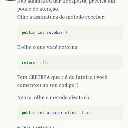
Não adianta eu dar a resposta, precisa um
pouco de atenção.
Olhe a assinatura do método receber:
return
acertos
;
}
//classe para gerar o resultado
public
int
receber
()
}
E olhe o que você retorna:
return
r
[]
;
Tem CERTEZA que
r
é do inteiro ( você
comentou no seu código! )
Agora, olhe o método aleatorio:
public
int
aleatorio
(
int
[]
a
)
e veja o retorno: