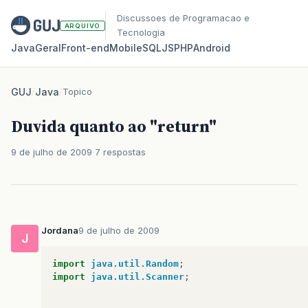
Discussoes de Programacao e
ARQUIVO
Tecnologia
Java
Geral
Front‑end
Mobile
SQL
JS
PHP
Android
GUJ
/
Java
/
Topico
Duvida quanto ao "return"
9 de julho de 2009
7 respostas
Jordana
9 de julho de 2009
J
import
java.util.Random
;
import
java.util.Scanner
;