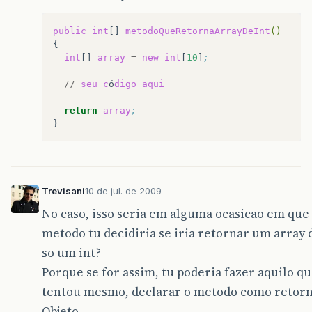
public
int
[]
metodoQueRetornaArrayDeInt
()
int
[]
array
=
new
int
[
10
]
;
//
seu
c
ó
digo
aqui
return
array
;
Trevisani
10 de jul. de 2009
No caso, isso seria em alguma ocasicao em que
metodo tu decidiria se iria retornar um array d
so um int?
Porque se for assim, tu poderia fazer aquilo qu
tentou mesmo, declarar o metodo como retor
Objeto.