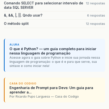
String
nome
=
"teste"
;
Comando SELECT para selecionar intervalo de
12 respostas
registry
.
rebind
(
nome
,
stub
);
data SQL SERVER
/* espera o final do programa */
&, &&, |, ||. Qndo usar?
6 respostas
System
.
out
.
println
(
"Pronto para 
System
.
out
.
println
(
"Entre exit p
O método split
12 respostas
waitForExit
();
}
catch
(
RemoteException
e
)
{
e
.
printStackTrace
();
}
}
ALURA
O que é Python? — um guia completo para iniciar
nessa linguagem de programação
/**
Acesse agora o guia sobre Python e inicie sua jornada nessa
	 * Espera até o usuário escrever "exit"
linguagem de programação: o que é e para que serve, sua
	 */
sintaxe e como iniciar nela!
private
static
void
waitForExit
()
{
Scanner
scanner
=
new
Scanner
(
System
String
in
;
do
{
CASA DO CODIGO
in
=
scanner
.
next
();
Engenharia de Prompt para Devs: Um guia para
}
while
(
!
in
.
equalsIgnoreCase
(
"exit"
aprender a...
System
.
exit
(
0
);
Por Ricardo Pupo Larguesa — Casa do Codigo
}
}