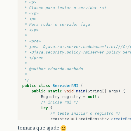
 * <p>
 * Classe para testar o servidor rmi
 * </p>
 * <p>
 * Para rodar o servidor faça:
 * </p>
 * 
 * <pre>
 * java -Djava.rmi.server.codebase=file:///C:/
 * -Djava.security.policy=rmiserver.policy Ser
 * </pre>
 * 
 * @author eduardo.machado
 * 
 */
public
class
ServidorRMI
{
public
static
void
main
(
String
[]
args
)
{
Registry
registry
=
null
;
/* inicia rmi */
try
{
/* tenta iniciar o registro */
registry
=
LocateRegistry
.
createRe
}
catch
(
RemoteException
e
)
{
tomara que ajude
/* se não conseguiu criar vê se es