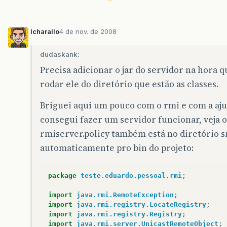
try
{
registry
=
LocateRegistry
.
getR
}
catch
(
RemoteException
e2
)
{
lcharallo
4 de nov. de 2008
/* não conseguiu nem criar e n
System
.
err
.
println
(
"Registro n
dudaskank:
System
.
exit
(
0
);
}
Precisa adicionar o jar do servidor na hora q
}
rodar ele do diretório que estão as classes.
/* instala security manager */
Briguei aqui um pouco com o rmi e com a aj
if
(
System
.
getSecurityManager
()
==
nul
System
.
setSecurityManager
(
new
Secu
consegui fazer um servidor funcionar, veja 
}
rmiserver.policy também está no diretório src
try
{
automaticamente pro bin do projeto:
/* cria objeto */
Teste
teste
=
new
TesteImpl
();
/* gera stub */
package
teste.eduardo.pessoal.rmi
;
Teste
stub
=
(
Teste
)
UnicastRemote
/* coloca o stub no registry */
import
java.rmi.RemoteException
;
String
nome
=
"teste"
;
import
java.rmi.registry.LocateRegistry
;
registry
.
rebind
(
nome
,
stub
);
import
java.rmi.registry.Registry
;
/* espera o final do programa */
import
java.rmi.server.UnicastRemoteObject
;