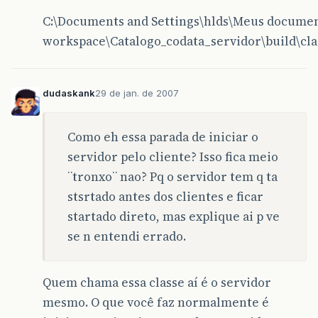
C:\Documents and Settings\hlds\Meus docume
workspace\Catalogo_codata_servidor\build\cla
dudaskank
29 de jan. de 2007
Como eh essa parada de iniciar o
servidor pelo cliente? Isso fica meio
¨tronxo¨ nao? Pq o servidor tem q ta
stsrtado antes dos clientes e ficar
startado direto, mas explique ai p ve
se n entendi errado.
Quem chama essa classe aí é o servidor
mesmo. O que você faz normalmente é