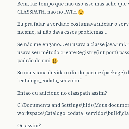
Bem, faz tempo que não uso isso mas acho que 
CLASSPATH, não no PATH
Eu pra falar a verdade costumava iniciar o serv
mesmo, aí não dava esses problemas…
Se não me engano… eu usava a classe java.rmi.r
usava seu método createRegistry(int port) pass
padrão do rmi
So mais uma duvida: o dir do pacote (package) 
¨catalogo_codata_servidor¨
Entao eu adiciono no classpath assim?
C:\Documents and Settings\hlds\Meus docume
workspace\Catalogo_codata_servidor\build\cla
Ou assim?