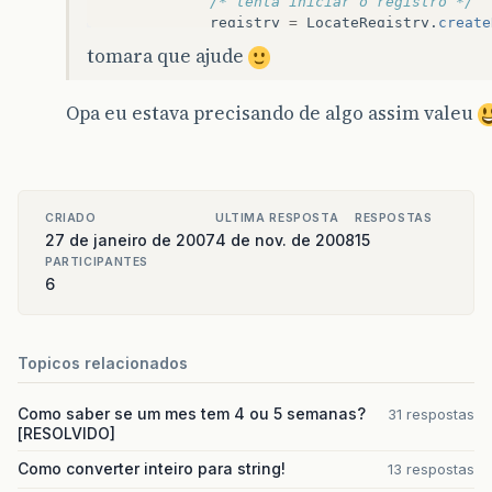
/* tenta iniciar o registro */
registry
=
LocateRegistry
.
create
}
catch
(
RemoteException
e
)
{
tomara que ajude
/* se não conseguiu criar vê se 
try
{
registry
=
LocateRegistry
.
ge
Opa eu estava precisando de algo assim valeu
}
catch
(
RemoteException
e2
)
{
/* não conseguiu nem criar e
System
.
err
.
println
(
"Registro
System
.
exit
(
0
);
}
CRIADO
ULTIMA RESPOSTA
RESPOSTAS
}
27 de janeiro de 2007
4 de nov. de 2008
15
PARTICIPANTES
/* instala security manager */
6
if
(
System
.
getSecurityManager
()
==
n
System
.
setSecurityManager
(
new
Se
}
Topicos relacionados
try
{
/* cria objeto */
Como saber se um mes tem 4 ou 5 semanas?
31 respostas
Teste
teste
=
new
TesteImpl
();
[RESOLVIDO]
/* gera stub */
Teste
stub
=
(
Teste
)
UnicastRemo
Como converter inteiro para string!
13 respostas
/* coloca o stub no registry */