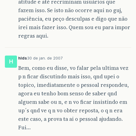
atitude e até recriminam usuários que
fazem isso. Se isto não ocorre aqui no guj,
paciência, eu peço desculpas e digo que não
irei mais fazer isso. Quem sou eu para impor
regras aqui.
hlds
30 de jan. de 2007
H
Bem, como eu disse, vo falar pela ultima vez
p n ficar discutindo mais isso, qnd upei o
topico, imediatamente o pessoal respondeu,
agora eu tenho bom senso de saber qnd
alguem sabe ou n, e n vo ficar insistindo em
up´s qnd ve q n vo obter reposta, o q n era
este caso, a prova ta ai o pessoal ajudando.
Fui…