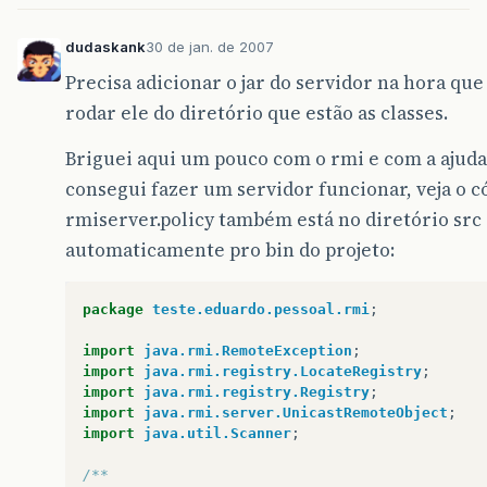
dudaskank
30 de jan. de 2007
Precisa adicionar o jar do servidor na hora que
rodar ele do diretório que estão as classes.
Briguei aqui um pouco com o rmi e com a ajud
consegui fazer um servidor funcionar, veja o 
rmiserver.policy também está no diretório src d
automaticamente pro bin do projeto:
package
teste.eduardo.pessoal.rmi
;
import
java.rmi.RemoteException
;
import
java.rmi.registry.LocateRegistry
;
import
java.rmi.registry.Registry
;
import
java.rmi.server.UnicastRemoteObject
;
import
java.util.Scanner
;
/**