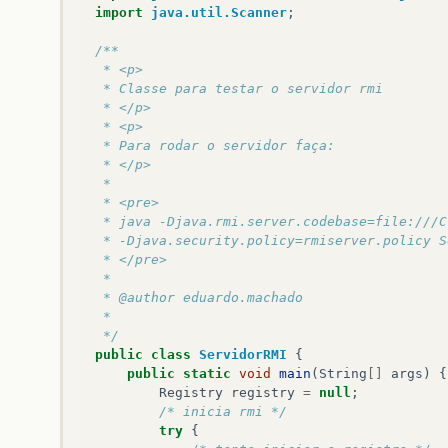
System
.
out
.
println
(
"Pronto para re
import
java.util.Scanner
;
System
.
out
.
println
(
"Entre exit par
waitForExit
();
/**
}
catch
(
RemoteException
e
)
{
 * <p>
e
.
printStackTrace
();
 * Classe para testar o servidor rmi
}
 * </p>
}
 * <p>
 * Para rodar o servidor faça:
/**
 * </p>
	 * Espera até o usuário escrever "exit" em
 * 
	 */
 * <pre>
private
static
void
waitForExit
()
{
 * java -Djava.rmi.server.codebase=file:///C
Scanner
scanner
=
new
Scanner
(
System
.
i
 * -Djava.security.policy=rmiserver.policy S
String
in
;
 * </pre>
do
{
 * 
in
=
scanner
.
next
();
 * @author eduardo.machado
}
while
(
!
in
.
equalsIgnoreCase
(
"exit"
))
 * 
System
.
exit
(
0
);
 */
}
public
class
ServidorRMI
{
}
public
static
void
main
(
String
[]
args
)
{
Registry
registry
=
null
;
/* inicia rmi */
try
{