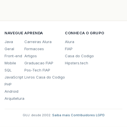
NAVEGUE
APRENDA
CONHECA O GRUPO
Java
Carreiras Alura
Alura
Geral
Formacoes
FIAP
Front-end
Artigos
Casa do Codigo
Mobile
Graduacao FIAP
Hipsters.tech
SQL
Pos-Tech FIAP
JavaScript
Livros Casa do Codigo
PHP
Android
Arquitetura
GUJ: desde 2002.
·
Saiba mais
·
Contribuidores
·
LGPD