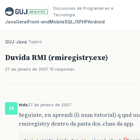
Discussoes de Programacao e
ARQUIVO
Tecnologia
Java
Geral
Front‑end
Mobile
SQL
JS
PHP
Android
GUJ
/
Java
/
Topico
Duvida RMI (rmiregistry.exe)
27 de janeiro de 2007
15 respostas
hlds
27 de janeiro de 2007
H
Seguinte, eu aprendi (li num tutorial) q qnd 
rmiregistry dentro da pasta dos .class da app.