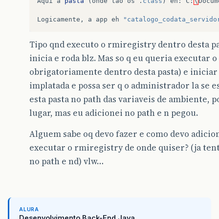
Aqui
a
pasta
(
onde
tao
os
.
class
)
eh
:
C
:
\
Docum
Logicamente
,
a
app
eh
"catalogo_codata_servido
Tipo qnd executo o rmiregistry dentro desta pas
inicia e roda blz. Mas so q eu queria executar o
obrigatoriamente dentro desta pasta) e iniciar o
implatada e possa ser q o administrador la se es
esta pasta no path das variaveis de ambiente, 
lugar, mas eu adicionei no path e n pegou.
Alguem sabe oq devo fazer e como devo adiciona
executar o rmiregistry de onde quiser? (ja tent
no path e nd) vlw…
ALURA
Desenvolvimento Back-End Java