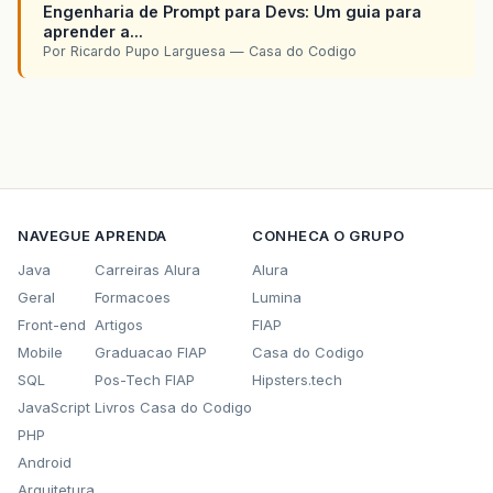
Engenharia de Prompt para Devs: Um guia para
aprender a...
Por Ricardo Pupo Larguesa — Casa do Codigo
NAVEGUE
APRENDA
CONHECA O GRUPO
Java
Carreiras Alura
Alura
Geral
Formacoes
Lumina
Front-end
Artigos
FIAP
Mobile
Graduacao FIAP
Casa do Codigo
SQL
Pos-Tech FIAP
Hipsters.tech
JavaScript
Livros Casa do Codigo
PHP
Android
Arquitetura