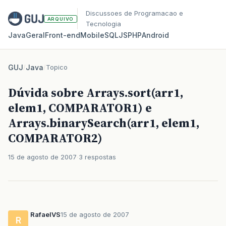
Discussoes de Programacao e
ARQUIVO
Tecnologia
Java
Geral
Front‑end
Mobile
SQL
JS
PHP
Android
GUJ
/
Java
/
Topico
Dúvida sobre Arrays.sort(arr1,
elem1, COMPARATOR1) e
Arrays.binarySearch(arr1, elem1,
COMPARATOR2)
15 de agosto de 2007
3 respostas
RafaelVS
15 de agosto de 2007
R