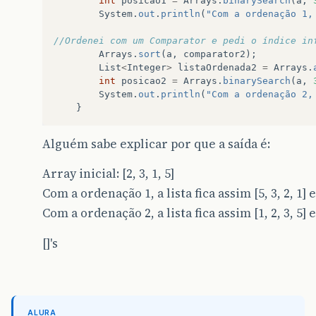
int
posicao1
=
Arrays
.
binarySearch
(
a
,
System
.
out
.
println
(
"Com a ordenação 1,
//Ordenei com um Comparator e pedi o índice in
Arrays
.
sort
(
a
,
comparator2
);
List
<
Integer
>
listaOrdenada2
=
Arrays
.
int
posicao2
=
Arrays
.
binarySearch
(
a
,
System
.
out
.
println
(
"Com a ordenação 2,
}
Alguém sabe explicar por que a saída é:
Array inicial: [2, 3, 1, 5]
Com a ordenação 1, a lista fica assim [5, 3, 2, 1]
Com a ordenação 2, a lista fica assim [1, 2, 3, 5]
[]'s
ALURA