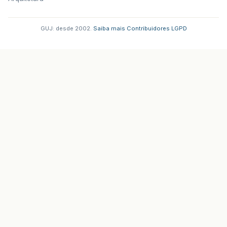
GUJ: desde 2002.
·
Saiba mais
·
Contribuidores
·
LGPD