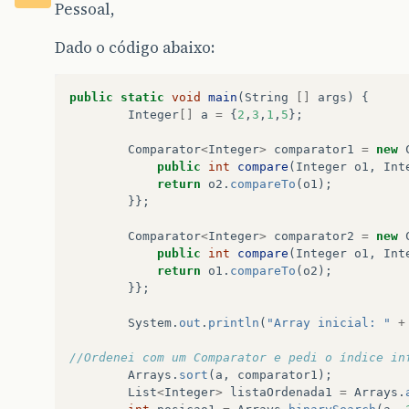
Pessoal,
Dado o código abaixo:
public
static
void
main
(
String
[]
args
)
{
Integer
[]
a
=
{
2
,
3
,
1
,
5
};
Comparator
<
Integer
>
comparator1
=
new
public
int
compare
(
Integer
o1
,
Int
return
o2
.
compareTo
(
o1
);
}};
Comparator
<
Integer
>
comparator2
=
new
public
int
compare
(
Integer
o1
,
Int
return
o1
.
compareTo
(
o2
);
}};
System
.
out
.
println
(
"Array inicial: "
+
//Ordenei com um Comparator e pedi o índice in
Arrays
.
sort
(
a
,
comparator1
);
List
<
Integer
>
listaOrdenada1
=
Arrays
.