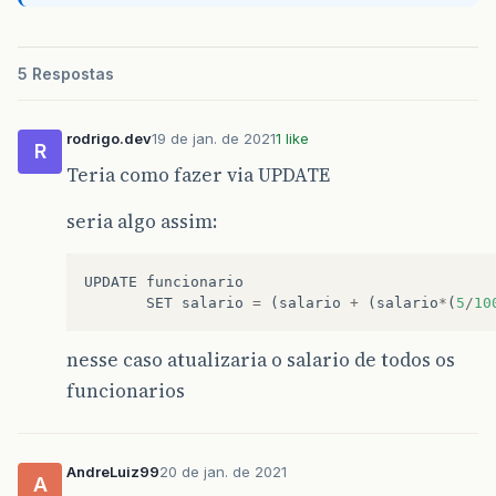
5 Respostas
rodrigo.dev
19 de jan. de 2021
1 like
R
Teria como fazer via UPDATE
seria algo assim:
UPDATE
funcionario
SET
salario
=
(
salario
+
(
salario
*
(
5
/
10
nesse caso atualizaria o salario de todos os
funcionarios
AndreLuiz99
20 de jan. de 2021
A