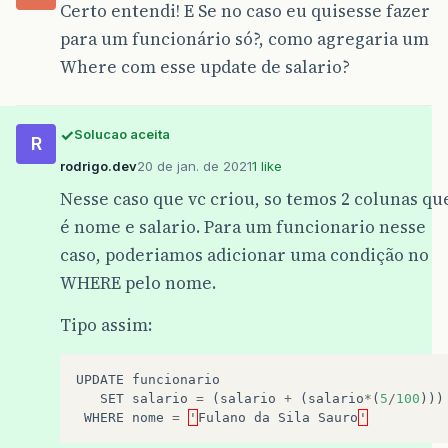
Certo entendi! E Se no caso eu quisesse fazer
para um funcionário só?, como agregaria um
Where com esse update de salario?
Solucao aceita
R
rodrigo.dev
20 de jan. de 2021
1 like
Nesse caso que vc criou, so temos 2 colunas qu
é nome e salario. Para um funcionario nesse
caso, poderiamos adicionar uma condição no
WHERE pelo nome.
Tipo assim:
UPDATE
funcionario
SET
salario
=
(
salario
+
(
salario
*
(
5
/
100
)))
WHERE
nome
=
'
Fulano
da
Sila
Sauro
'