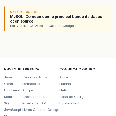
CASA DO CODIGO
MySQL: Comece com o principal banco de dados
open source...
Por Vinicius Carvalho — Casa do Codigo
NAVEGUE
APRENDA
CONHECA O GRUPO
Java
Carreiras Alura
Alura
Geral
Formacoes
Lumina
Front-end
Artigos
FIAP
Mobile
Graduacao FIAP
Casa do Codigo
SQL
Pos-Tech FIAP
Hipsters.tech
JavaScript
Livros Casa do Codigo
PHP