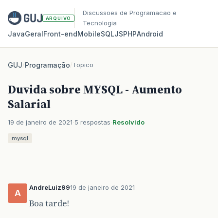
Discussoes de Programacao e
ARQUIVO
Tecnologia
Java
Geral
Front‑end
Mobile
SQL
JS
PHP
Android
GUJ
/
Programação
/
Topico
Duvida sobre MYSQL - Aumento
Salarial
19 de janeiro de 2021
5 respostas
Resolvido
mysql
AndreLuiz99
19 de janeiro de 2021
A
Boa tarde!