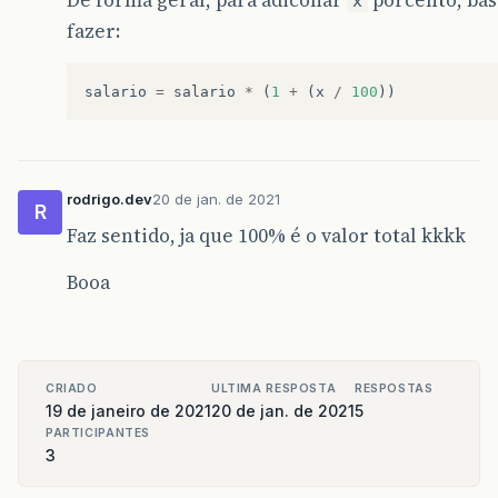
De forma geral, para adiconar
porcento, bas
x
fazer:
salario
=
salario
*
(
1
+
(
x
/
100
))
rodrigo.dev
20 de jan. de 2021
R
Faz sentido, ja que 100% é o valor total kkkk
Booa
CRIADO
ULTIMA RESPOSTA
RESPOSTAS
19 de janeiro de 2021
20 de jan. de 2021
5
PARTICIPANTES
3