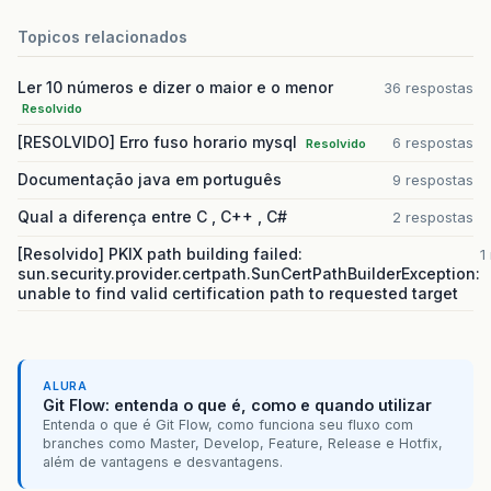
Topicos relacionados
Ler 10 números e dizer o maior e o menor
36 respostas
Resolvido
[RESOLVIDO] Erro fuso horario mysql
6 respostas
Resolvido
Documentação java em português
9 respostas
Qual a diferença entre C , C++ , C#
2 respostas
[Resolvido] PKIX path building failed:
1
sun.security.provider.certpath.SunCertPathBuilderException:
unable to find valid certification path to requested target
ALURA
Git Flow: entenda o que é, como e quando utilizar
Entenda o que é Git Flow, como funciona seu fluxo com
branches como Master, Develop, Feature, Release e Hotfix,
além de vantagens e desvantagens.