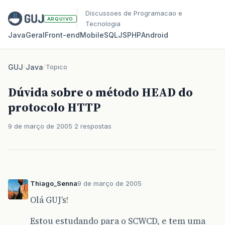
Discussoes de Programacao e
ARQUIVO
Tecnologia
Java
Geral
Front‑end
Mobile
SQL
JS
PHP
Android
GUJ
/
Java
/
Topico
Dúvida sobre o método HEAD do
protocolo HTTP
9 de março de 2005
2 respostas
Thiago_Senna
9 de março de 2005
Olá GUJ’s!
Estou estudando para o SCWCD, e tem uma