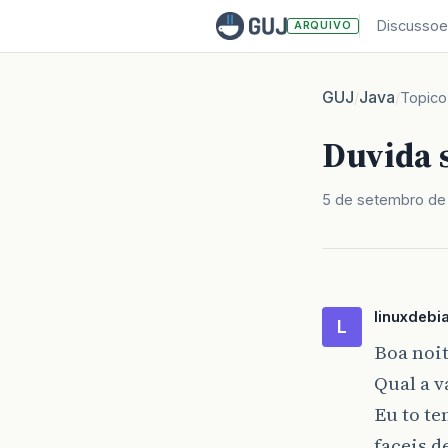
Discussoe
ARQUIVO
GUJ
Java
/
/
Topico
Duvida 
5 de setembro de
linuxdebi
L
Boa noi
Qual a v
Eu to t
faceis d