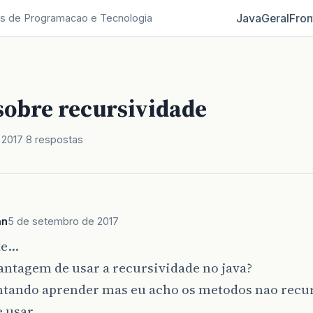
Java
Geral
Fron
s de Programacao e Tecnologia
sobre recursividade
 2017
8 respostas
an
5 de setembro de 2017
te…
antagem de usar a recursividade no java?
entando aprender mas eu acho os metodos nao recu
e usar…