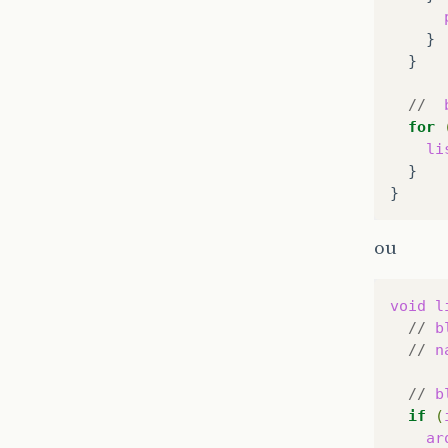
}

//
for
li
}

ou
void
l
//
b
//
n
//
b
if
(
ar