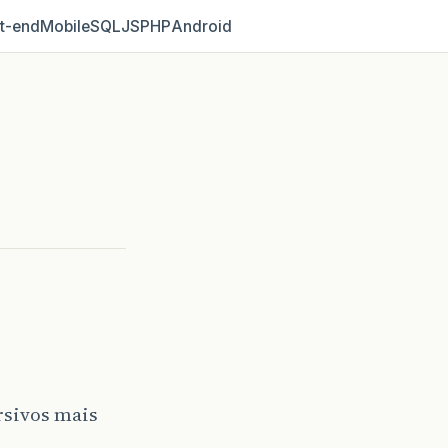
t‑end
Mobile
SQL
JS
PHP
Android
rsivos mais