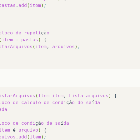
pastas
.
add
(
item
)
;
bloco
de
repeti
çã
o
(
item
:
pastas
)
starArquivos
(
item
,
arquivos
)
;
istarArquivos
(
Item
item
,
Lista
arquivos
)
loco
de
calculo
de
condi
çã
o
de
sa
í
da
ada
loco
de
condi
çã
o
de
sa
í
da
item
é
arquivo
)
quivos
.
add
(
item
)
;