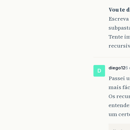
Vou te 
Escreva 
subpast
Tente i
recursi
diego12
6 
D
Passei 
mais fác
Os recur
entende
um cert