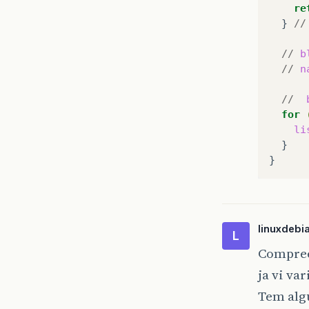
re
}
//
//
b
//
n
//
for
li
}

linuxdebi
L
Compree
ja vi va
Tem algu