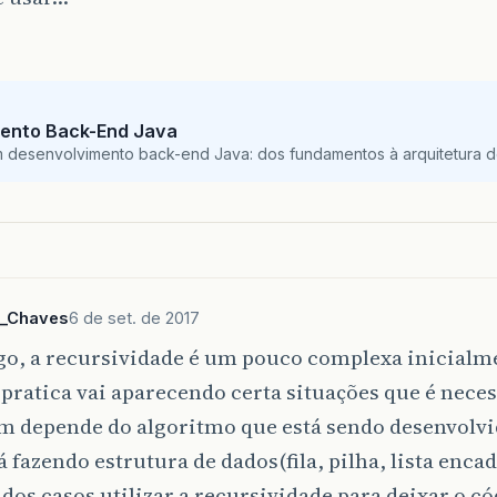
ento Back-End Java
m desenvolvimento back-end Java: dos fundamentos à arquitetura de
o_Chaves
6 de set. de 2017
go, a recursividade é um pouco complexa inicial
pratica vai aparecendo certa situações que é neces
m depende do algoritmo que está sendo desenvolv
á fazendo estrutura de dados(fila, pilha, lista encad
dos casos utilizar a recursividade para deixar o c