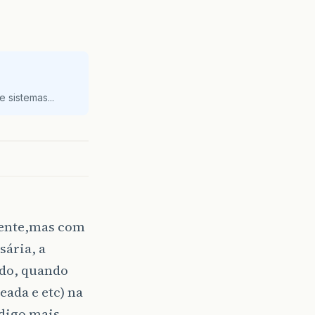
 sistemas...
mente,mas com
sária, a
ido, quando
eada e etc) na
ódigo mais