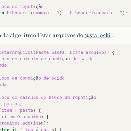
loco
de
repeti
çã
o
rn
Fibonacci
(
numero
-
1
)
+
Fibonacci
(
numero
-
2
)
;
 do algoritmo listar arquivos do
@staroski
:
istarArquivos
(
Pasta
pasta
,
Lista
arquivos
)
loco
de
calculo
de
condi
çã
o
de
sa
í
da
ada
loco
de
condi
çã
o
de
sa
í
da
ada
loco
de
calculo
de
bloco
de
repeti
çã
o
a
pastas
;
(
item
:
pasta
)
(
item
é
arquivo
)
arquivos
.
add
(
item
)
;
else
if
(
item
é
pasta
)