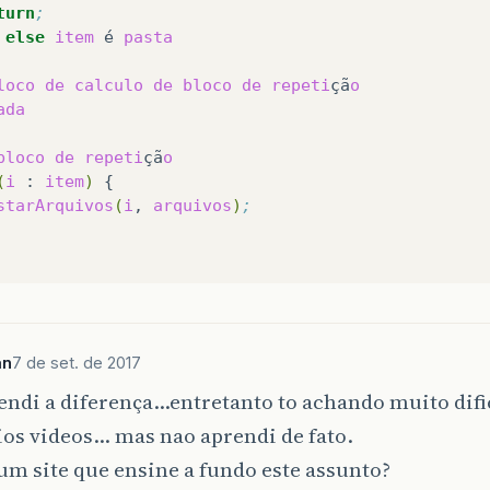
turn
;
else
item
é
pasta
loco
de
calculo
de
bloco
de
repeti
çã
o
ada
bloco
de
repeti
çã
o
(
i
:
item
)
starArquivos
(
i
,
arquivos
)
;
an
7 de set. de 2017
ndi a diferença…entretanto to achando muito difi
rios videos… mas nao aprendi de fato.
m site que ensine a fundo este assunto?