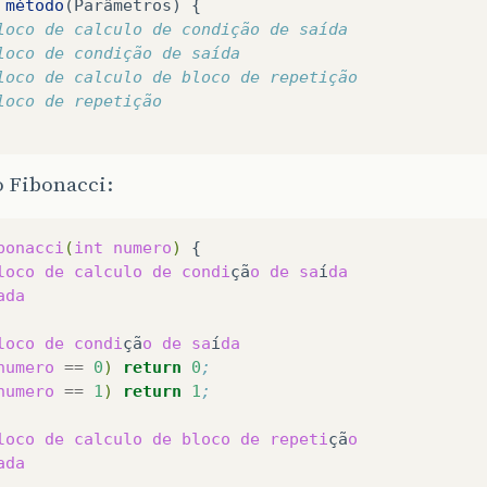
método
(
Parâmetros
)
{
loco de calculo de condição de saída
loco de condição de saída
loco de calculo de bloco de repetição
loco de repetição
 Fibonacci:
bonacci
(
int
numero
)
loco
de
calculo
de
condi
çã
o
de
sa
í
da
ada
loco
de
condi
çã
o
de
sa
í
da
numero
==
0
)
return
0
;
numero
==
1
)
return
1
;
loco
de
calculo
de
bloco
de
repeti
çã
o
ada