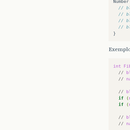
Number
// b
// b
// b
// b
}
Exemplo
int
Fi
//
b
//
n
//
b
if
(
if
(
//
b
//
n