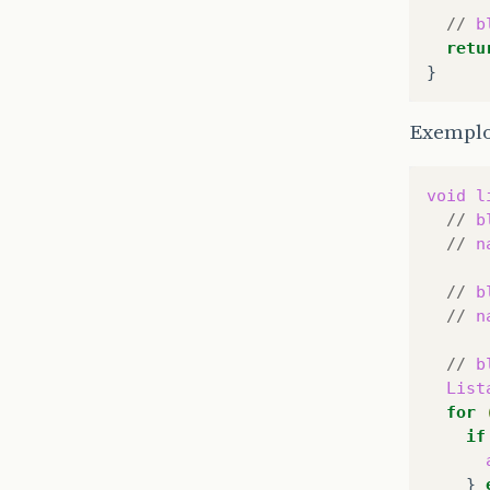
//
b
retu
Exemplo
void
l
//
b
//
n
//
b
//
n
//
b
List
for
if
}