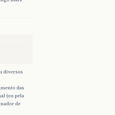
m diversos
hamento das
al (ou pela
amador de