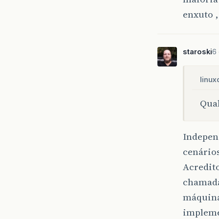
enxuto ,
staroski
6 
linux
Qual
Indepen
cenário
Acredit
chamada
máquina
impleme