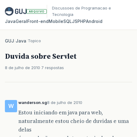
Discussoes de Programacao e
ARQUIVO
Tecnologia
Java
Geral
Front‑end
Mobile
SQL
JS
PHP
Android
GUJ
/
Java
/
Topico
Duvida sobre Servlet
8 de julho de 2010
7 respostas
wanderson.sg
8 de julho de 2010
W
Estou iniciando em java para web,
naturalmente estou cheio de duvidas e uma
delas