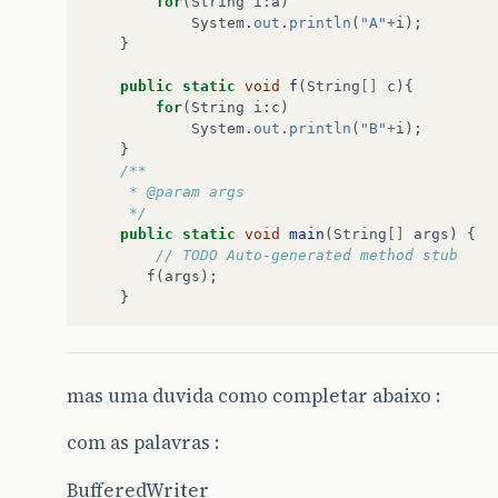
for
(
String
i
:
a
)
System
.
out
.
println
(
"A"
+
i
);
}
public
static
void
f
(
String
[]
c
){
for
(
String
i
:
c
)
System
.
out
.
println
(
"B"
+
i
);
}
/**
	 * @param args
	 */
public
static
void
main
(
String
[]
args
)
{
// TODO Auto-generated method stub
f
(
args
);
}
mas uma duvida como completar abaixo :
com as palavras :
BufferedWriter