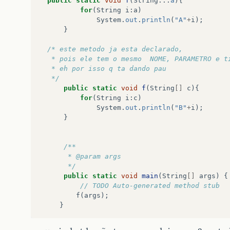
public
static
void
f
(
String
...
a
){
for
(
String
i
:
a
)
System
.
out
.
println
(
"A"
+
i
);
}
/* este metodo ja esta declarado,
   * pois ele tem o mesmo  NOME, PARAMETRO e t
   * eh por isso q ta dando pau 
   */
public
static
void
f
(
String
[]
c
){
for
(
String
i
:
c
)
System
.
out
.
println
(
"B"
+
i
);
}
/** 
       * @param args 
       */
public
static
void
main
(
String
[]
args
)
{
// TODO Auto-generated method stub  
f
(
args
);
}