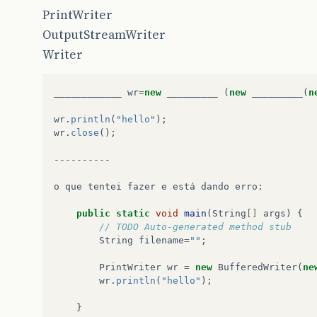
PrintWriter
OutputStreamWriter
Writer
____________
wr
=
new
_________
(
new
_________
(
n
wr
.
println
(
"hello"
);
wr
.
close
();
----------
o
que
tentei
fazer
e
está
dando
erro
:
public
static
void
main
(
String
[]
args
)
{
// TODO Auto-generated method stub
String
filename
=
""
;
PrintWriter
wr
=
new
BufferedWriter
(
ne
wr
.
println
(
"hello"
);
}