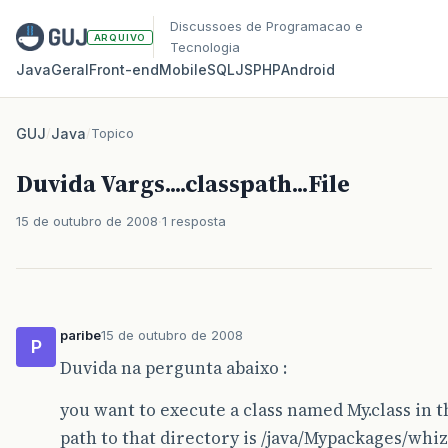
Discussoes de Programacao e
ARQUIVO
Tecnologia
Java
Geral
Front‑end
Mobile
SQL
JS
PHP
Android
GUJ
/
Java
/
Topico
Duvida Vargs....classpath...File
15 de outubro de 2008
1 resposta
paribe
15 de outubro de 2008
P
Duvida na pergunta abaixo :
you want to execute a class named My.class in 
path to that directory is /java/Mypackages/whiz