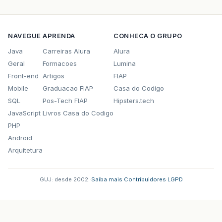
NAVEGUE
APRENDA
CONHECA O GRUPO
Java
Carreiras Alura
Alura
Geral
Formacoes
Lumina
Front-end
Artigos
FIAP
Mobile
Graduacao FIAP
Casa do Codigo
SQL
Pos-Tech FIAP
Hipsters.tech
JavaScript
Livros Casa do Codigo
PHP
Android
Arquitetura
GUJ: desde 2002.
·
Saiba mais
·
Contribuidores
·
LGPD