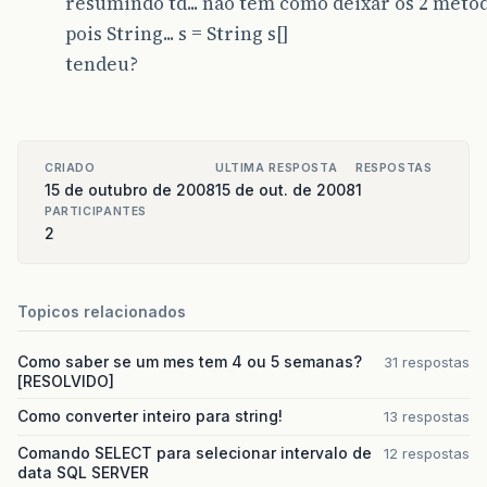
resumindo td... não tem como deixar os 2 metod
pois String... s = String s[]
tendeu?
CRIADO
ULTIMA RESPOSTA
RESPOSTAS
15 de outubro de 2008
15 de out. de 2008
1
PARTICIPANTES
2
Topicos relacionados
Como saber se um mes tem 4 ou 5 semanas?
31 respostas
[RESOLVIDO]
Como converter inteiro para string!
13 respostas
Comando SELECT para selecionar intervalo de
12 respostas
data SQL SERVER