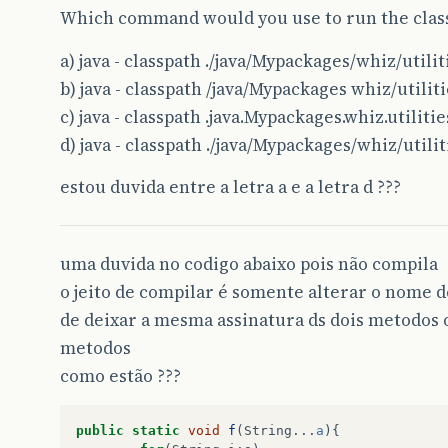
Which command would you use to run the clas
a) java - classpath ./java/Mypackages/whiz/util
b) java - classpath /java/Mypackages whiz/utili
c) java - classpath .java.Mypackages.whiz.utilit
d) java - classpath ./java/Mypackages/whiz/util
estou duvida entre a letra a e a letra d ???
uma duvida no codigo abaixo pois não compila
o jeito de compilar é somente alterar o nome 
de deixar a mesma assinatura ds dois metodos o
metodos
como estão ???
public
static
void
f
(
String
...
a
){