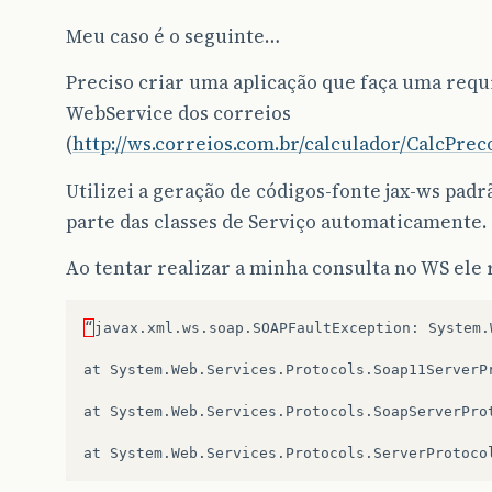
Meu caso é o seguinte…
Preciso criar uma aplicação que faça uma requi
WebService dos correios
(
http://ws.correios.com.br/calculador/CalcPre
Utilizei a geração de códigos-fonte jax-ws pad
parte das classes de Serviço automaticamente.
Ao tentar realizar a minha consulta no WS ele 
“
javax
.
xml
.
ws
.
soap
.
SOAPFaultException
:
System
.
at
System
.
Web
.
Services
.
Protocols
.
Soap11ServerP
at
System
.
Web
.
Services
.
Protocols
.
SoapServerPro
at
System
.
Web
.
Services
.
Protocols
.
ServerProtoco