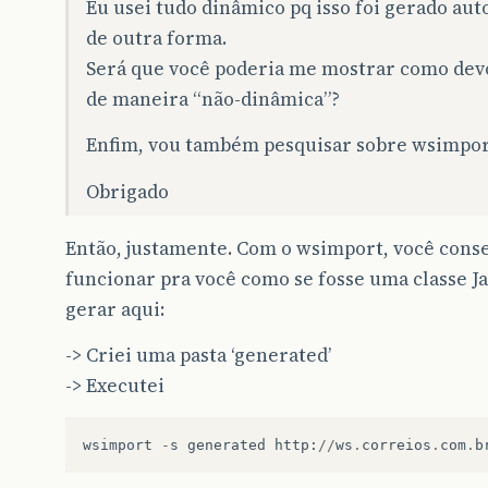
Eu usei tudo dinâmico pq isso foi gerado au
de outra forma.
Será que você poderia me mostrar como devo
de maneira “não-dinâmica”?
Enfim, vou também pesquisar sobre wsimpo
Obrigado
Então, justamente. Com o wsimport, você cons
funcionar pra você como se fosse uma classe Ja
gerar aqui:
-> Criei uma pasta ‘generated’
-> Executei
wsimport
-
s
generated
http
:
//
ws
.
correios
.
com
.
b