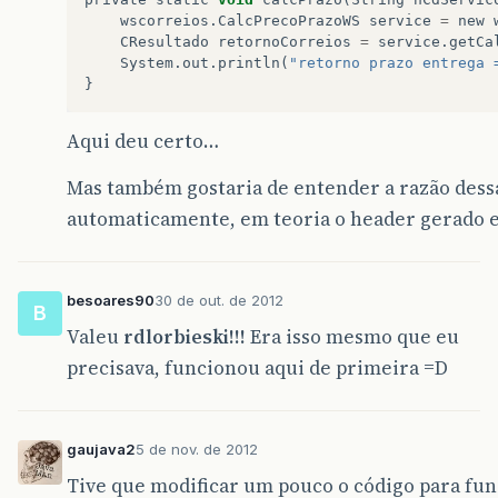
wscorreios
.
CalcPrecoPrazoWS
service
=
new
CResultado
retornoCorreios
=
service
.
getCa
System
.
out
.
println
(
"retorno prazo entrega 
}
Aqui deu certo…
Mas também gostaria de entender a razão dess
automaticamente, em teoria o header gerado 
besoares90
30 de out. de 2012
B
Valeu
rdlorbieski!!!
Era isso mesmo que eu
precisava, funcionou aqui de primeira =D
gaujava2
5 de nov. de 2012
Tive que modificar um pouco o código para fun