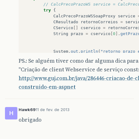
// CalcPrecoPrazoWS service = CalcPrec
try
{
CalcPrecoPrazoWSSoapProxy
service
CResultado
retornoCorreios
=
servi
CServico
[]
cservico
=
retornoCorre
String
prazo
=
cservico
[
0
]
.
getPraz
System
.
out
.
println
(
"retorno prazo 
PS.: Se alguém tiver como dar alguma dica par
}
catch
(
AxisFault
e
)
{
"Criação de client Webservice de serviço cons
// TODO Auto-generated catch block
e
.
printStackTrace
();
http://www.guj.com.br/java/286446-criacao-de-c
}
catch
(
RemoteException
e
)
{
construido-em-aspnet
// TODO Auto-generated catch block
e
.
printStackTrace
();
}
Hawk69
11 de fev. de 2013
H
}
obrigado
}