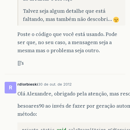
Talvez seja algum detalhe que está
faltando, mas também não descobri…
Poste o código que você está usando. Pode
ser que, no seu caso, a mensagem seja a
mesma mas o problema seja outro.
[]'s
rdlorbieski
30 de out. de 2012
R
Olá Alexandre, obrigado pela atenção, mas reso
besoares90 ao invés de fazer por geração autom
método:
private
static
void
calcPrazo
(
String
nCdServic