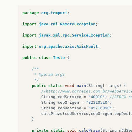
package
org.tempuri
;
import
java.rmi.RemoteException
;
import
javax.xml.rpc.ServiceException
;
import
org.apache.axis.AxisFault
;
public
class
Teste
{
/**
	 * @param args
	 */
public
static
void
main
(
String
[]
args
)
{
//http://www.correios.com.br/webServic
String
codServico
=
"40010"
;
//SEDEX s
String
cepOrigem
=
"82310510"
;
String
cepDestino
=
"05716090"
;
calcPrazo
(
codServico
,
cepOrigem
,
cepDest
}
private
static
void
calcPrazo
(
String
nCdSe