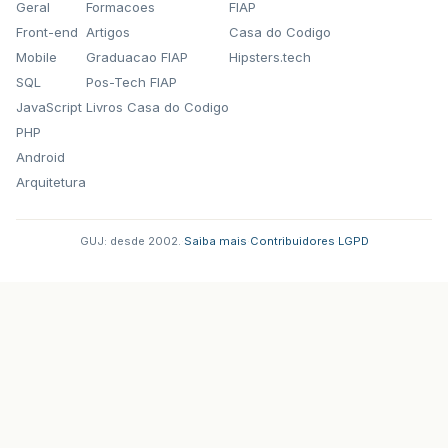
Geral
Formacoes
FIAP
Front-end
Artigos
Casa do Codigo
Mobile
Graduacao FIAP
Hipsters.tech
SQL
Pos-Tech FIAP
JavaScript
Livros Casa do Codigo
PHP
Android
Arquitetura
GUJ: desde 2002.
·
Saiba mais
·
Contribuidores
·
LGPD