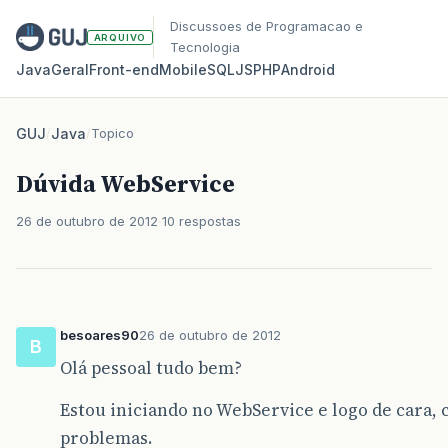
Discussoes de Programacao e
ARQUIVO
Tecnologia
Java
Geral
Front‑end
Mobile
SQL
JS
PHP
Android
GUJ
/
Java
/
Topico
Dúvida WebService
26 de outubro de 2012
10 respostas
besoares90
26 de outubro de 2012
B
Olá pessoal tudo bem?
Estou iniciando no WebService e logo de cara,
problemas.