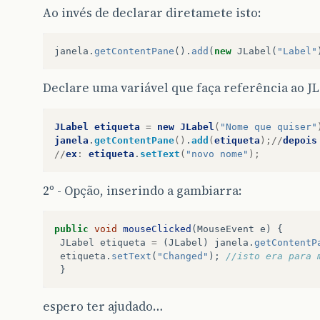
Ao invés de declarar diretamete isto:
janela
.
getContentPane
().
add
(
new
JLabel
(
"Label"
Declare uma variável que faça referência ao JL
JLabel
etiqueta
=
new
JLabel
(
"Nome que quiser"
janela
.
getContentPane
()
.
add
(
etiqueta
);//
depois
//
ex
:
etiqueta
.
setText
(
"novo nome"
);
2º - Opção, inserindo a gambiarra:
public
void
mouseClicked
(
MouseEvent
e
)
{
JLabel
etiqueta
=
(
JLabel
)
janela
.
getContentP
etiqueta
.
setText
(
"Changed"
);
//isto era para 
}
espero ter ajudado…