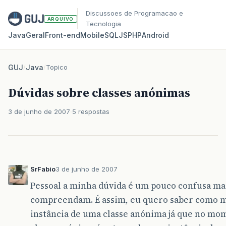
Discussoes de Programacao e
ARQUIVO
Tecnologia
Java
Geral
Front‑end
Mobile
SQL
JS
PHP
Android
GUJ
/
Java
/
Topico
Dúvidas sobre classes anónimas
3 de junho de 2007
5 respostas
SrFabio
3 de junho de 2007
Pessoal a minha dúvida é um pouco confusa ma
compreendam. É assim, eu quero saber como m
instância de uma classe anónima já que no mo