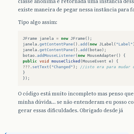
classe anónima é retornada uma instância dess
existe maneira de pegar nessa instância para fa
Tipo algo assim:
JFrame
janela
=
new
JFrame
();
janela
.
getContentPane
().
add
(
new
JLabel
(
"Label"
janela
.
getContentPane
().
add
(
botao
);
botao
.
addMouseListener
(
new
MouseAdapter
()
{
public
void
mouseClicked
(
MouseEvent
e
)
{
???
.
setText
(
"Changed"
);
//isto era para mudar 
}
});
O código está muito incompleto mas penso que 
minha dúvida… se não entenderam eu posso col
gerar essas dificuldades. Obrigado desde já