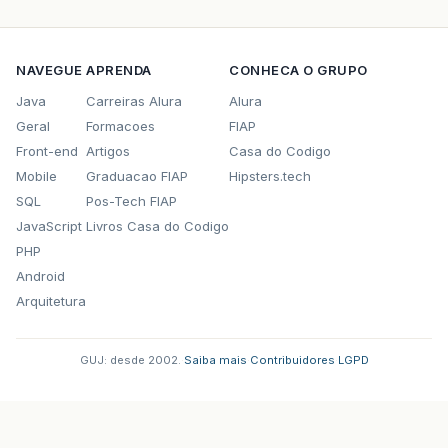
NAVEGUE
APRENDA
CONHECA O GRUPO
Java
Carreiras Alura
Alura
Geral
Formacoes
FIAP
Front-end
Artigos
Casa do Codigo
Mobile
Graduacao FIAP
Hipsters.tech
SQL
Pos-Tech FIAP
JavaScript
Livros Casa do Codigo
PHP
Android
Arquitetura
GUJ: desde 2002.
·
Saiba mais
·
Contribuidores
·
LGPD