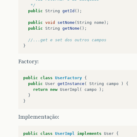
   */
public
String
getId
();
public
void
setNome
(
String
nome
);
public
String
getNome
();
//...get e set dos outros campos
}
Factory:
public
class
UserFactory
{
public
User
getInstance
(
String
campo
)
{
return
new
UserImpl
(
campo
);
}
}
Implementação:
public
class
UserImpl
implements
User
{