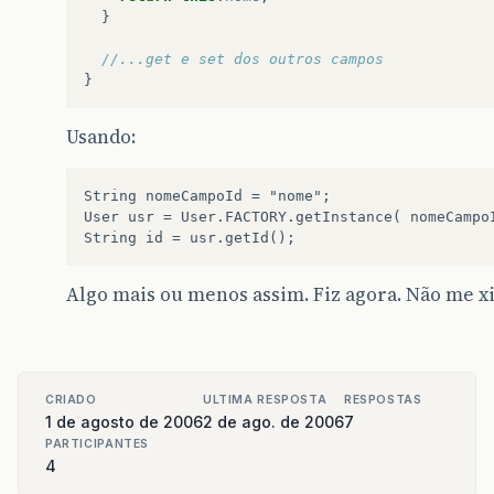
}
//...get e set dos outros campos
}
Usando:
String nomeCampoId = "nome";

User usr = User.FACTORY.getInstance( nomeCampoI
Algo mais ou menos assim. Fiz agora. Não me x
CRIADO
ULTIMA RESPOSTA
RESPOSTAS
1 de agosto de 2006
2 de ago. de 2006
7
PARTICIPANTES
4