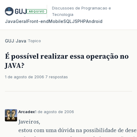
Discussoes de Programacao e
ARQUIVO
Tecnologia
Java
Geral
Front‑end
Mobile
SQL
JS
PHP
Android
GUJ
/
Java
/
Topico
É possível realizar essa operação no
JAVA?
1 de agosto de 2006
7 respostas
Arcadex
1 de agosto de 2006
Javeiros,
estou com uma dúvida na possibilidade de dese