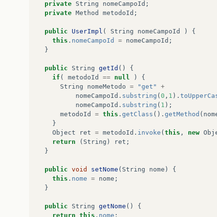
private
String
nomeCampoId
;
private
Method
metodoId
;
public
UserImpl
(
String
nomeCampoId
)
{
this
.
nomeCampoId
=
nomeCampoId
;
}
public
String
getId
()
{
if
(
metodoId
==
null
)
{
String
nomeMetodo
=
"get"
+
nomeCampoId
.
substring
(
0
,
1
).
toUpperCa
nomeCampoId
.
substring
(
1
);
metodoId
=
this
.
getClass
().
getMethod
(
nom
}
Object
ret
=
metodoId
.
invoke
(
this
,
new
Obj
return
(
String
)
ret
;
}
public
void
setNome
(
String
nome
)
{
this
.
nome
=
nome
;
}
public
String
getNome
()
{
return
this
.
nome
;