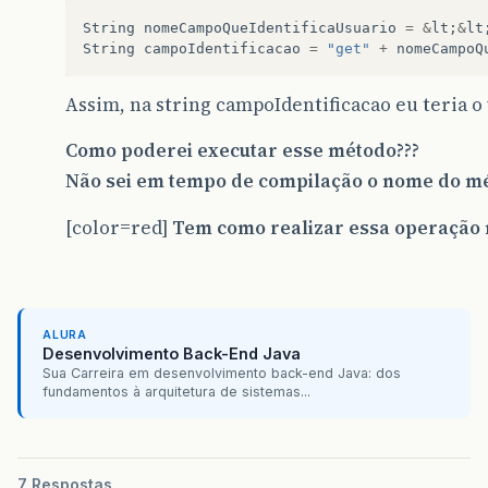
String
nomeCampoQueIdentificaUsuario
=
&
lt
;
&
lt
String
campoIdentificacao
=
"get"
+
nomeCampoQ
Assim, na string campoIdentificacao eu teria o
Como poderei executar esse método???
Não sei em tempo de compilação o nome do mé
[color=red]
Tem como realizar essa operação 
ALURA
Desenvolvimento Back-End Java
Sua Carreira em desenvolvimento back-end Java: dos
fundamentos à arquitetura de sistemas...
7 Respostas