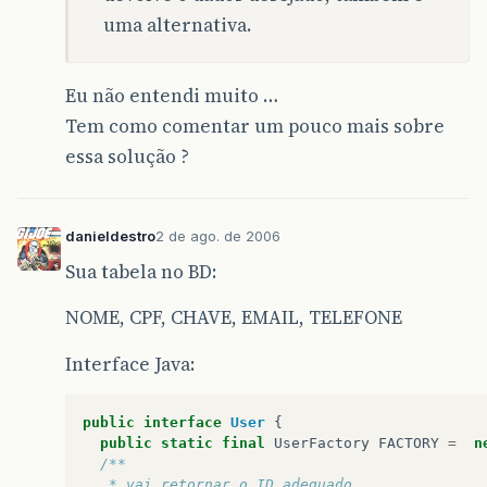
uma alternativa.
Eu não entendi muito …
Tem como comentar um pouco mais sobre
essa solução ?
danieldestro
2 de ago. de 2006
Sua tabela no BD:
NOME, CPF, CHAVE, EMAIL, TELEFONE
Interface Java:
public
interface
User
{
public
static
final
UserFactory
FACTORY
=
n
/**
   * vai retornar o ID adequado