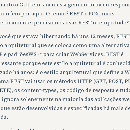
anto o GUJ tem sua massagem noturna eu respond
aurício por aqui. O tema é REST x POX, mais
cificamente: precisamos usar REST o tempo todo?
você que estava hibernando há uns 12 meses, RES
lo arquitetural que se coloca como uma alternativa
 e padrõesWS -* para criar WebServices. REST é
ressante porque este estilo arquitetural é conheci
izado há anos: é o estilo arquitetural que define a 
ema REST vai usar os métodos HTTP (GET, POST, P
TE), os content-types, os código de resposta e tu
 ignora solenemente na maioria das aplicações we
que estão desenvolvidas e especificadas há mais 
da.