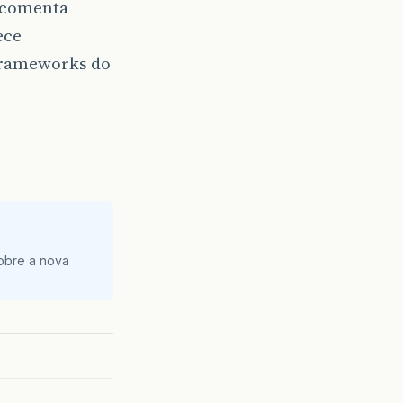
e comenta
ece
 frameworks do
obre a nova