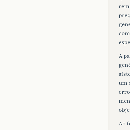
remo
preç
gené
com
espe
A pa
gené
sist
um o
erro
mens
obje
Ao f