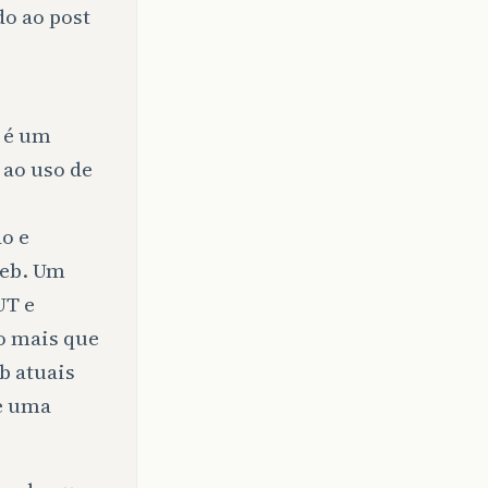
o ao post
T é um
 ao uso de
do e
Web. Um
UT e
do mais que
b atuais
de uma