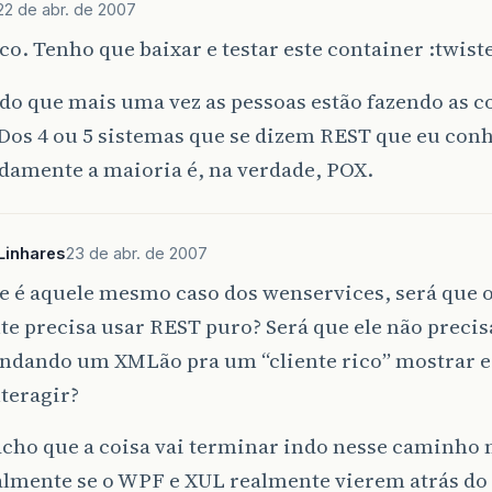
22 de abr. de 2007
co. Tenho que baixar e testar este container :twist
do que mais uma vez as pessoas estão fazendo as c
Dos 4 ou 5 sistemas que se dizem REST que eu con
damente a maioria é, na verdade, POX.
Linhares
23 de abr. de 2007
e é aquele mesmo caso dos wenservices, será que o
e precisa usar REST puro? Será que ele não preci
andando um XMLão pra um “cliente rico” mostrar e
teragir?
acho que a coisa vai terminar indo nesse caminho
lmente se o WPF e XUL realmente vierem atrás do F