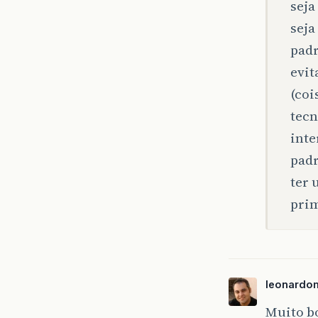
seja
seja
padr
evit
(coi
tecn
inte
padr
ter 
prim
leonardo
Muito b