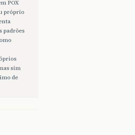
 em POX
u próprio
enta
s padrões
como
óprios
 mas sim
nimo de