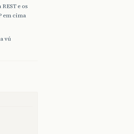
a REST e os
TP em cima
a vú