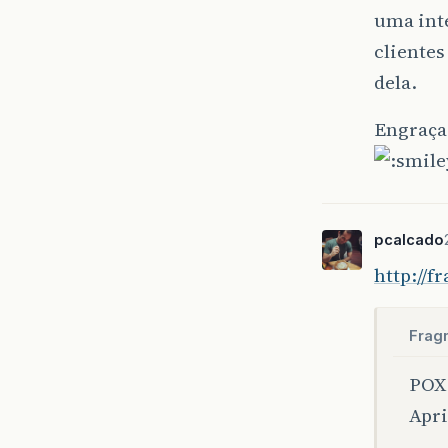
uma inte
clientes
dela.
Engraça
pcalcado
http://f
Frag
POX 
Apri