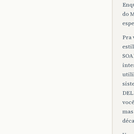
Enqu
do M
espe
Pra 
esti
SOAP
inte
util
sist
DELE
você
mas 
déca