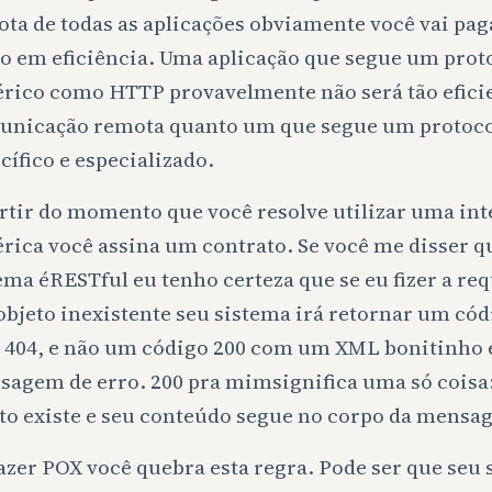
ta de todas as aplicações obviamente você vai pa
o em eficiência. Uma aplicação que segue um prot
rico como HTTP provavelmente não será tão efici
unicação remota quanto um que segue um protoc
cífico e especializado.
rtir do momento que você resolve utilizar uma int
rica você assina um contrato. Se você me disser q
ema éRESTful eu tenho certeza que se eu fizer a req
bjeto inexistente seu sistema irá retornar um cód
 404, e não um código 200 com um XML bonitinho
agem de erro. 200 pra mimsignifica uma só coisa:
to existe e seu conteúdo segue no corpo da mensa
azer POX você quebra esta regra. Pode ser que seu