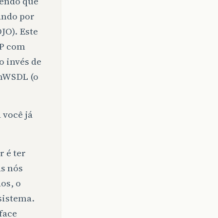
zendo que
ando por
JO). Este
AP com
o invés de
umWSDL (o
 você já
 é ter
as nós
os, o
sistema.
face