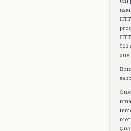
Um p
usa
HTTP
proc
HTTP
500 
que 
Bom,
sabe
Quan
uma 
temo
moti
Quan