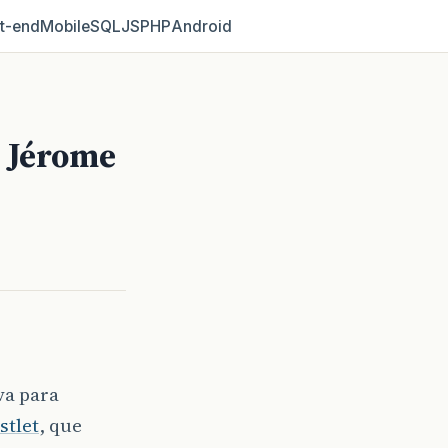
t‑end
Mobile
SQL
JS
PHP
Android
, Jérome
va para
stlet
, que