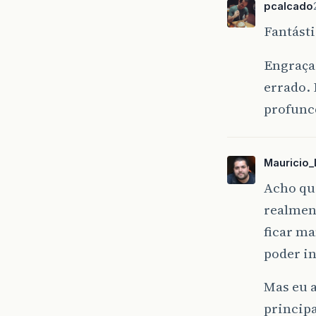
pcalcado
Fantásti
Engraça
errado. 
profunc
Mauricio_
Acho qu
realment
ficar m
poder in
Mas eu 
principa