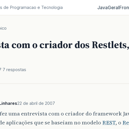
Java
Geral
Fron
s de Programacao e Tecnologia
ico
ta com o criador dos Restlets
7
7 respostas
Linhares
22 de abril de 2007
fez uma entrevista com o criador do framework Ja
 de aplicações que se baseiam no modelo
REST
, o
Re