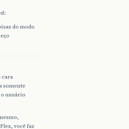
ed:
oisas do modo
heço
 cara
sa somente
 o usuário
 mesmo,
lex, você faz