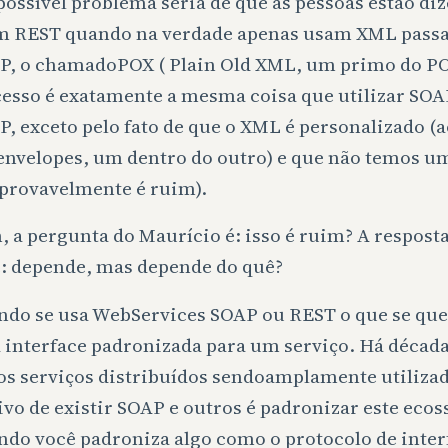
ossível problema seria de que as pessoas estão di
m REST quando na verdade apenas usam XML pass
, o chamadoPOX ( Plain Old XML, um primo do PO
esso é exatamente a mesma coisa que utilizar SO
, exceto pelo fato de que o XML é personalizado (a
envelopes, um dentro do outro) e que não temos 
provavelmente é ruim).
 a pergunta do Maurício é: isso é ruim? A resposta
: depende, mas depende do quê?
do se usa WebServices SOAP ou REST o que se quer
interface padronizada para um serviço. Há décad
s serviços distribuídos sendoamplamente utilizad
vo de existir SOAP e outros é padronizar este ecos
do você padroniza algo como o protocolo de inter