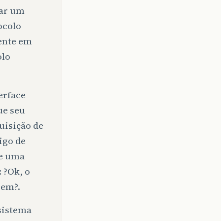
gar um
ocolo
ente em
olo
erface
ue seu
uisição de
igo de
 e uma
 ?Ok, o
gem?.
 sistema