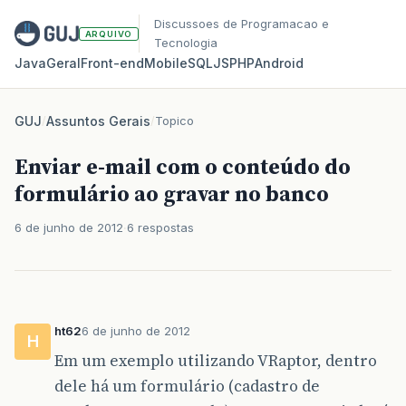
Discussoes de Programacao e
ARQUIVO
Tecnologia
Java
Geral
Front‑end
Mobile
SQL
JS
PHP
Android
GUJ
/
Assuntos Gerais
/
Topico
Enviar e-mail com o conteúdo do
formulário ao gravar no banco
6 de junho de 2012
6 respostas
ht62
6 de junho de 2012
H
Em um exemplo utilizando VRaptor, dentro
dele há um formulário (cadastro de