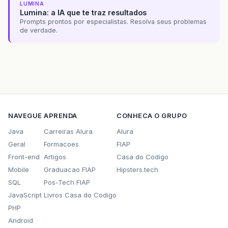
LUMINA
Lumina: a IA que te traz resultados
Prompts prontos por especialistas. Resolva seus problemas
de verdade.
NAVEGUE
APRENDA
CONHECA O GRUPO
Java
Carreiras Alura
Alura
Geral
Formacoes
FIAP
Front-end
Artigos
Casa do Codigo
Mobile
Graduacao FIAP
Hipsters.tech
SQL
Pos-Tech FIAP
JavaScript
Livros Casa do Codigo
PHP
Android