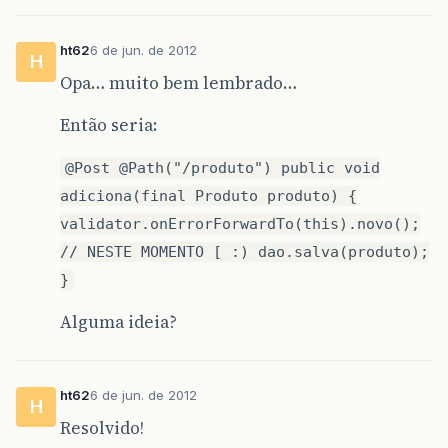
ht62
6 de jun. de 2012
H
Opa… muito bem lembrado…
Então seria:
@Post @Path("/produto") public void
adiciona(final Produto produto) {
validator.onErrorForwardTo(this).novo();
// NESTE MOMENTO [ :) dao.salva(produto);
}
Alguma ideia?
ht62
6 de jun. de 2012
H
Resolvido!