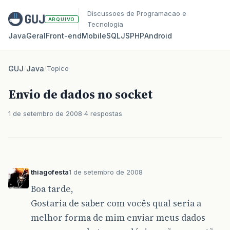
Discussoes de Programacao e
ARQUIVO
Tecnologia
Java
Geral
Front‑end
Mobile
SQL
JS
PHP
Android
GUJ
/
Java
/
Topico
Envio de dados no socket
1 de setembro de 2008
4 respostas
thiagofesta
1 de setembro de 2008
Boa tarde,
Gostaria de saber com vocês qual seria a
melhor forma de mim enviar meus dados