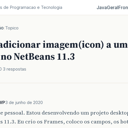
Java
Geral
Fron
s de Programacao e Tecnologia
ão
/
Topico
 adicionar imagem(icon) a um
 no NetBeans 11.3
0
3 respostas
WP
3 de junho de 2020
e pessoal. Estou desenvolvendo um projeto desktop
 11.3. Eu crio os Frames, coloco os campos, os bo