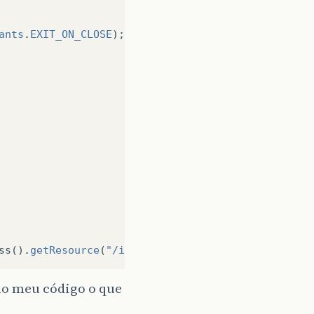
ants
.
EXIT_ON_CLOSE
);
ionListener
()
{
nEvent
evt
)
{
ss
().
getResource
(
"/imagens/java_32.png"
)));
// NOI
no meu código o que
vent
.
ActionEvent
evt
)
{