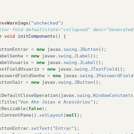
essWarnings
(
"unchecked"
)
itor-fold defaultstate="collapsed" desc="Generated
e
void
initComponents
()
{
uttonEntrar
=
new
javax
.
swing
.
JButton
();
abelSenha
=
new
javax
.
swing
.
JLabel
();
abelUsuario
=
new
javax
.
swing
.
JLabel
();
extFieldUsuario
=
new
javax
.
swing
.
JTextField
();
asswordFieldSenha
=
new
javax
.
swing
.
JPasswordField
uttonSair
=
new
javax
.
swing
.
JButton
();
tDefaultCloseOperation
(
javax
.
swing
.
WindowConstants
tTitle
(
"Von Ahn Joias e Acessórios"
);
tResizable
(
false
);
tContentPane
().
setLayout
(
null
);
uttonEntrar
.
setText
(
"Entrar"
);