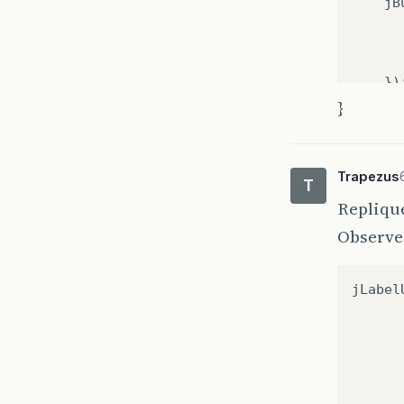
jB
})
ge
}
jB
jL
Trapezus
ge
T
jL
Replique
Observe
jL
ge
jL
jLabel
jT
})