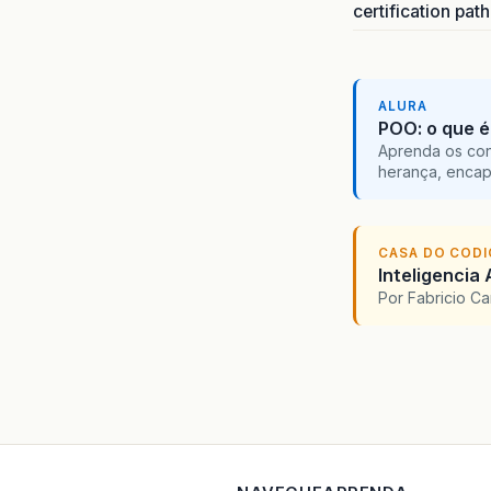
certification pat
ALURA
POO: o que é
}
Aprenda os con
herança, encap
}
}
CASA DO COD
Inteligencia 
}
Por Fabricio C
}
ja
})