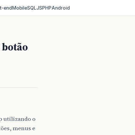
t‑end
Mobile
SQL
JS
PHP
Android
 botão
 utilizando o
tões, menus e