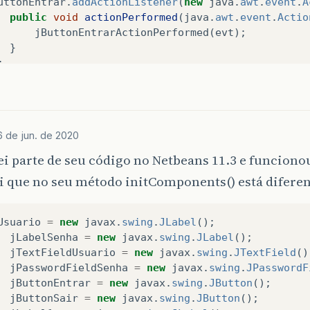
uttonEntrar
.
addActionListener
(
new
java
.
awt
.
event
.
A
public
void
actionPerformed
(
java
.
awt
.
event
.
Actio
jButtonEntrarActionPerformed
(
evt
);
}
;
tContentPane
().
add
(
jButtonEntrar
);
uttonEntrar
.
setBounds
(
120
,
300
,
63
,
23
);
abelSenha
.
setText
(
"Senha:"
);
6 de jun. de 2020
tContentPane
().
add
(
jLabelSenha
);
abelSenha
.
setBounds
(
80
,
250
,
50
,
30
);
i parte de seu código no Netbeans 11.3 e funcion
i que no seu método initComponents() está diferen
abelUsuario
.
setText
(
"Usuário:"
);
tContentPane
().
add
(
jLabelUsuario
);
abelUsuario
.
setBounds
(
80
,
210
,
50
,
30
);
Usuario
=
new
javax
.
swing
.
JLabel
();
jLabelSenha
=
new
javax
.
swing
.
JLabel
();
extFieldUsuario
.
addActionListener
(
new
java
.
awt
.
eve
jTextFieldUsuario
=
new
javax
.
swing
.
JTextField
()
public
void
actionPerformed
(
java
.
awt
.
event
.
Actio
jPasswordFieldSenha
=
new
javax
.
swing
.
JPasswordF
jTextFieldUsuarioActionPerformed
(
evt
);
jButtonEntrar
=
new
javax
.
swing
.
JButton
();
}
jButtonSair
=
new
javax
.
swing
.
JButton
();
;