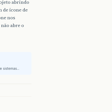
ojeto abrindo
 de ícone de
one nos
 não abre o
 sistemas...