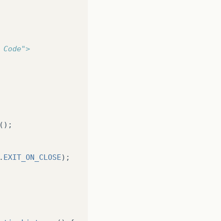
 Code">                          
();
.
EXIT_ON_CLOSE
);