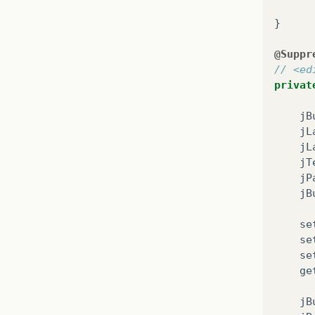
}
@Suppr
// <ed
privat
jB
jL
jL
jT
jP
jB
se
se
se
ge
jB