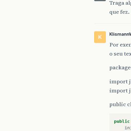
Traga a
que fez.
Klismann
K
Por exem
o seu te
package 
import j
import 
public c
public
in