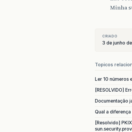
Minha su
privat
if
in
in
CRIADO
di
3 de junho d
JO
}
e
Topicos relacio
}
}
Ler 10 números e
privat
[RESOLVIDO] Err
Sy
}
Documentação j
Qual a diferença
public
[Resolvido] PKIX 
tr
sun.security.prov