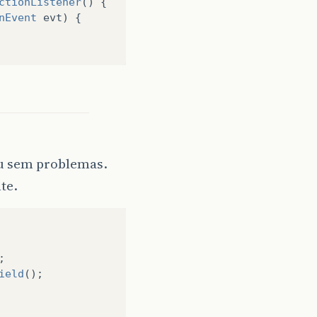
ctionListener
()
{
nEvent
evt
)
{
ou sem problemas.
te.
nt
.
ActionListener
()
{
;
nEvent
evt
)
{
ield
();