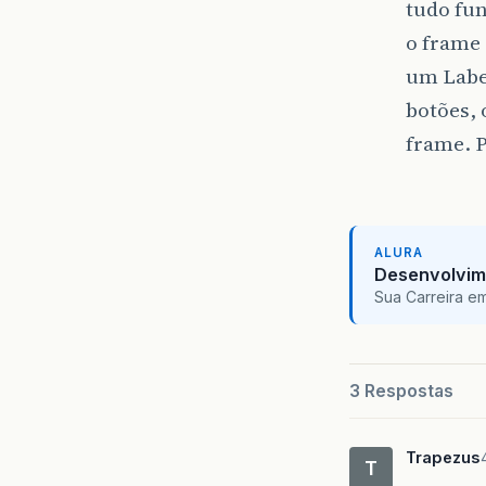
tudo fu
o frame
um Labe
botões, 
frame. 
ALURA
Desenvolvim
Sua Carreira e
3 Respostas
Trapezus
T