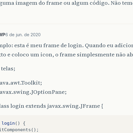
lguma imagem do frame ou algum código. Não temo
WP
6 de jun. de 2020
plo: esta é meu frame de login. Quando eu adicio
xto e coloco um icon, o frame simplesmente não ab
telas;
ava.awt.Toolkit;
javax.swing.JOptionPane;
lass login extends javax.swing.JFrame {
login
()
{
itComponents
();