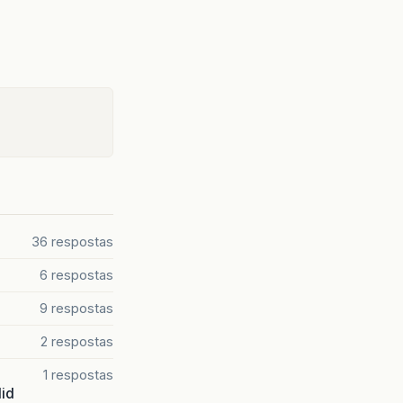
.
ActionEvent
evt
)
{
PasswordFieldSenha
.
getText
().
equals
(
"123"
)){
chamando a tela inicio
)."
);
u usuários inválidos."
);
36 respostas
ctionEvent
evt
)
{
6 respostas
9 respostas
2 respostas
1 respostas
lid