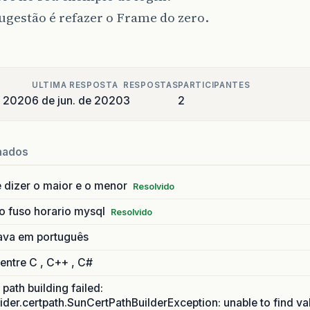
gestão é refazer o Frame do zero.
e
void
jButtonEntrarActionPerformed
(
java
.
awt
.
event
(
jTextFieldUsuario
.
getText
().
equals
(
"klismann"
)
&&
j
icio
inicio
=
new
inicio
();
//Aqui instanciando e 
icio
.
setVisible
(
true
);
ULTIMA RESPOSTA
RESPOSTAS
PARTICIPANTES
spose
();
//Este comando fechará a tela de login
e 2020
6 de jun. de 2020
3
2
ptionPane
.
showMessageDialog
(
rootPane
,
"Bem-vindo(a
lse
{
JOptionPane
.
showMessageDialog
(
rootPane
,
"Senha o
nados
 dizer o maior e o menor
Resolvido
e
void
jButtonSairActionPerformed
(
java
.
awt
.
event
.
A
o fuso horario mysql
Resolvido
stem
.
exit
(
0
);
ava em português
 entre C , C++ , C#
static
void
main
(
String
args
[]
)
{
path building failed:
y
{
ider.certpath.SunCertPathBuilderException: unable to find va