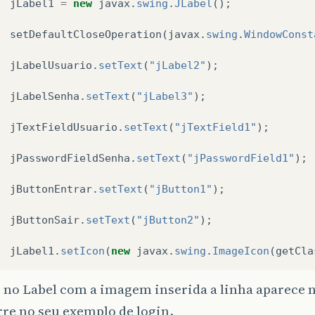
jLabel1
=
new
javax
.
swing
.
JLabel
();
tContentPane
().
add
(
jTextFieldUsuario
);
extFieldUsuario
.
setBounds
(
130
,
210
,
137
,
30
);
setDefaultCloseOperation
(
javax
.
swing
.
WindowConst
tContentPane
().
add
(
jPasswordFieldSenha
);
asswordFieldSenha
.
setBounds
(
130
,
250
,
137
,
30
);
jLabelUsuario
.
setText
(
"jLabel2"
);
uttonSair
.
setText
(
"Sair"
);
jLabelSenha
.
setText
(
"jLabel3"
);
uttonSair
.
addActionListener
(
new
java
.
awt
.
event
.
Act
public
void
actionPerformed
(
java
.
awt
.
event
.
Actio
jTextFieldUsuario
.
setText
(
"jTextField1"
);
jButtonSairActionPerformed
(
evt
);
}
jPasswordFieldSenha
.
setText
(
"jPasswordField1"
);
;
tContentPane
().
add
(
jButtonSair
);
jButtonEntrar
.
setText
(
"jButton1"
);
uttonSair
.
setBounds
(
203
,
300
,
70
,
23
);
jButtonSair
.
setText
(
"jButton2"
);
tSize
(
new
java
.
awt
.
Dimension
(
416
,
439
));
tLocationRelativeTo
(
null
);
jLabel1
.
setIcon
(
new
javax
.
swing
.
ImageIcon
(
getCla
editor-fold>                        
e no Label com a imagem inserida a linha aparece 
e
void
jTextFieldUsuarioActionPerformed
(
java
.
awt
.
e
re no seu exemplo de login.