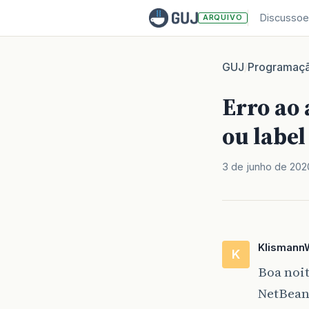
Discussoe
ARQUIVO
GUJ
Programaç
/
Erro ao
ou label
3 de junho de 202
Klismann
K
Boa noit
NetBeans