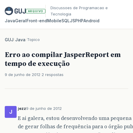
Discussoes de Programacao e
ARQUIVO
Tecnologia
Java
Geral
Front‑end
Mobile
SQL
JS
PHP
Android
GUJ
/
Java
/
Topico
Erro ao compilar JasperReport em
tempo de execução
9 de junho de 2012
2 respostas
jezz
9 de junho de 2012
J
E ai galera, estou desenvolvendo uma pequena 
de gerar folhas de frequência para o órgão pu