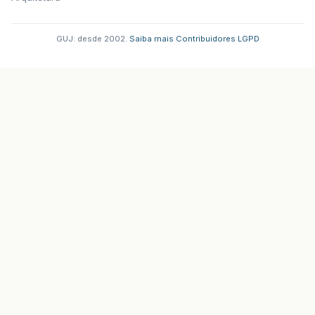
GUJ: desde 2002.
·
Saiba mais
·
Contribuidores
·
LGPD