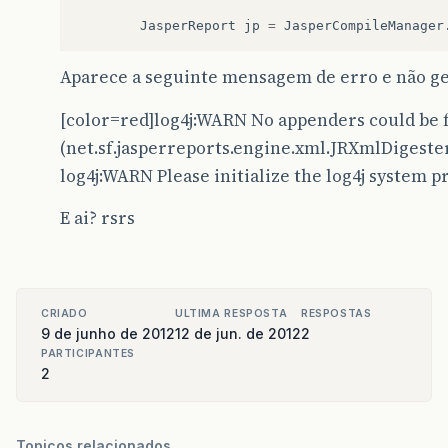
JasperReport
jp
=
JasperCompileManager
Aparece a seguinte mensagem de erro e não ger
[color=red]log4j:WARN No appenders could be 
(net.sf.jasperreports.engine.xml.JRXmlDigester
log4j:WARN Please initialize the log4j system pr
E ai? rsrs
CRIADO
ULTIMA RESPOSTA
RESPOSTAS
9 de junho de 2012
12 de jun. de 2012
2
PARTICIPANTES
2
Topicos relacionados