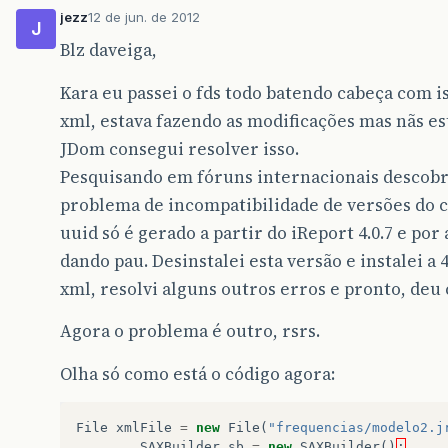
jezz
12 de jun. de 2012
J
Blz daveiga,
Kara eu passei o fds todo batendo cabeça com is
xml, estava fazendo as modificações mas nãs e
JDom consegui resolver isso.
Pesquisando em fóruns internacionais descob
problema de incompatibilidade de versões do c
uuid só é gerado a partir do iReport 4.0.7 e po
dando pau. Desinstalei esta versão e instalei a 
xml, resolvi alguns outros erros e pronto, deu 
Agora o problema é outro, rsrs.
Olha só como está o código agora:
File
xmlFile
=
new
File
(
"frequencias/modelo2.j
SAXBuilder
sb
=
new
SAXBuilder
()
;