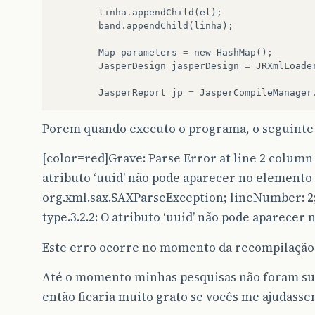
linha
.
appendChild
(
el
);
band
.
appendChild
(
linha
);
Map
parameters
=
new
HashMap
();
JasperDesign
jasperDesign
=
JRXmlLoade
JasperReport
jp
=
JasperCompileManager
Porem quando executo o programa, o seguinte 
[color=red]Grave: Parse Error at line 2 column 
atributo ‘uuid’ não pode aparecer no elemento 
org.xml.sax.SAXParseException; lineNumber: 
type.3.2.2: O atributo ‘uuid’ não pode aparecer 
Este erro ocorre no momento da recompilação 
Até o momento minhas pesquisas não foram suf
então ficaria muito grato se vocês me ajudasse