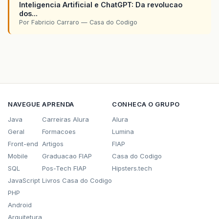
Inteligencia Artificial e ChatGPT: Da revolucao
dos...
Por Fabricio Carraro — Casa do Codigo
NAVEGUE
APRENDA
CONHECA O GRUPO
Java
Carreiras Alura
Alura
Geral
Formacoes
Lumina
Front-end
Artigos
FIAP
Mobile
Graduacao FIAP
Casa do Codigo
SQL
Pos-Tech FIAP
Hipsters.tech
JavaScript
Livros Casa do Codigo
PHP
Android
Arquitetura