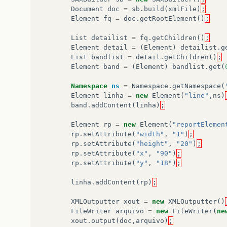
Document
doc
=
sb
.
build
(
xmlFile
)
;
Element
fq
=
doc
.
getRootElement
()
;
List
detailist
=
fq
.
getChildren
()
;
Element
detail
=
(
Element
)
detailist
.
g
List
bandlist
=
detail
.
getChildren
()
;
Element
band
=
(
Element
)
bandlist
.
get
(
Namespace
ns
=
Namespace
.
getNamespace
(
Element
linha
=
new
Element
(
"line"
,
ns
)
band
.
addContent
(
linha
)
;
Element
rp
=
new
Element
(
"reportElemen
rp
.
setAttribute
(
"width"
,
"1"
)
;
rp
.
setAttribute
(
"height"
,
"20"
)
;
rp
.
setAttribute
(
"x"
,
"90"
)
;
rp
.
setAttribute
(
"y"
,
"18"
)
;
linha
.
addContent
(
rp
)
;
XMLOutputter
xout
=
new
XMLOutputter
()
FileWriter
arquivo
=
new
FileWriter
(
ne
xout
.
output
(
doc
,
arquivo
)
;