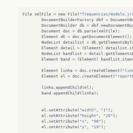
File
xmlFile
=
new
File
(
"frequencias/modelo.jr
DocumentBuilderFactory
dbf
=
DocumentB
DocumentBuilder
db
=
dbf
.
newDocumentBu
Document
doc
=
db
.
parse
(
xmlFile
);
Element
dE
=
doc
.
getDocumentElement
();
NodeList
detailist
=
dE
.
getElementsByT
Element
detail
=
(
Element
)
detailist
.
i
NodeList
bandlist
=
detail
.
getElements
Element
band
=
(
Element
)
bandlist
.
item
Element
linha
=
doc
.
createElement
(
"lin
Element
el
=
doc
.
createElement
(
"report
linha
.
appendChild
(
el
);
band
.
appendChild
(
linha
);
el
.
setAttribute
(
"width"
,
"1"
);
el
.
setAttribute
(
"height"
,
"20"
);
el
.
setAttribute
(
"x"
,
"90"
);
el
.
setAttribute
(
"y"
,
"19"
);