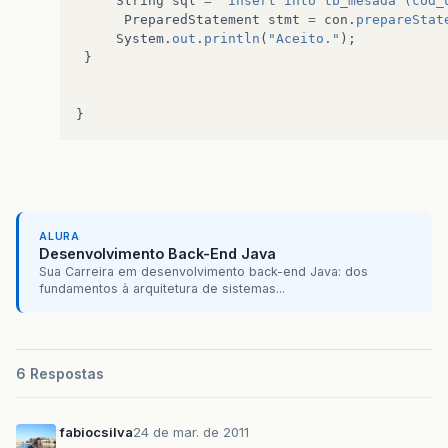
String
sql
=
"insert into tb_mesada (cod_
PreparedStatement
stmt
=
con
.
prepareStat
System
.
out
.
println
(
"Aceito."
);
}
}
ALURA
Desenvolvimento Back-End Java
Sua Carreira em desenvolvimento back-end Java: dos
fundamentos à arquitetura de sistemas...
6 Respostas
fabiocsilva
24 de mar. de 2011