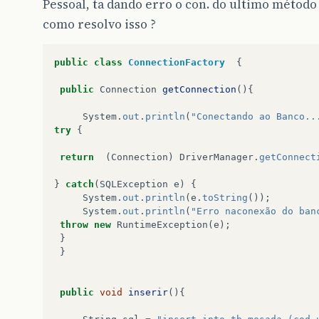
Pessoal, ta dando erro o con. do ultimo método
como resolvo isso ?
public
class
ConnectionFactory
{
public
Connection
getConnection
(){
System
.
out
.
println
(
"Conectando ao Banco..
try
{
return
(
Connection
)
DriverManager
.
getConnect
}
catch
(
SQLException
e
)
{
System
.
out
.
println
(
e
.
toString
());
System
.
out
.
println
(
"Erro naconexão do ban
throw
new
RuntimeException
(
e
);
}
}
public
void
inserir
(){