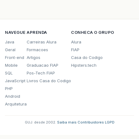
NAVEGUE
APRENDA
CONHECA O GRUPO
Java
Carreiras Alura
Alura
Geral
Formacoes
FIAP
Front-end
Artigos
Casa do Codigo
Mobile
Graduacao FIAP
Hipsters.tech
SQL
Pos-Tech FIAP
JavaScript
Livros Casa do Codigo
PHP
Android
Arquitetura
GUJ: desde 2002.
·
Saiba mais
·
Contribuidores
·
LGPD