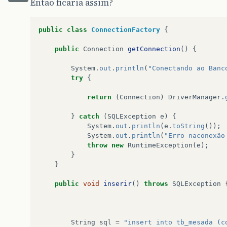
Então ficaria assim?
public
class
ConnectionFactory
{
public
Connection
getConnection
()
{
System
.
out
.
println
(
"Conectando ao Banc
try
{
return
(
Connection
)
DriverManager
.
}
catch
(
SQLException
e
)
{
System
.
out
.
println
(
e
.
toString
());
System
.
out
.
println
(
"Erro naconexão
throw
new
RuntimeException
(
e
);
}
}
public
void
inserir
()
throws
SQLException
String
sql
=
"insert into tb_mesada (c