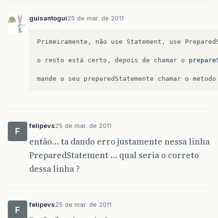
guisantogui
25 de mar. de 2011
Primeiramente
,
não
use
Statement
,
use
Prepared
o
resto
está
certo
,
depois
de
chamar
o
prepare
mande
o
seu
preparedStatemente
chamar
o
metodo
felipevs
25 de mar. de 2011
F
então… ta dando erro justamente nessa linha
PreparedStatement … qual seria o correto
dessa linha ?
felipevs
25 de mar. de 2011
F