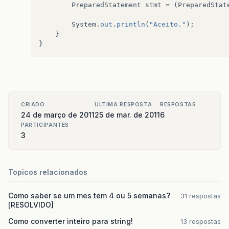
PreparedStatement
stmt
=
(
PreparedStat
System
.
out
.
println
(
"Aceito."
);
}
}
CRIADO
ULTIMA RESPOSTA
RESPOSTAS
24 de março de 2011
25 de mar. de 2011
6
PARTICIPANTES
3
Topicos relacionados
Como saber se um mes tem 4 ou 5 semanas?
31 respostas
[RESOLVIDO]
Como converter inteiro para string!
13 respostas