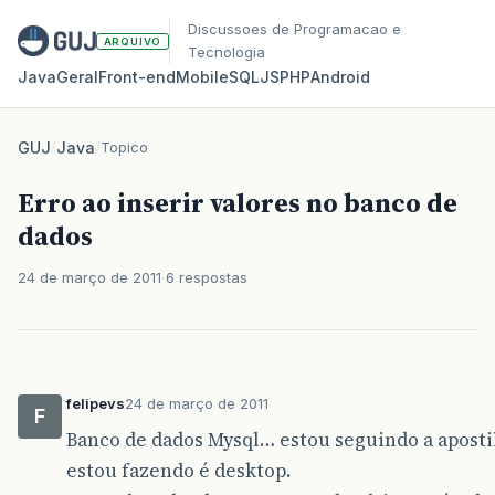
Discussoes de Programacao e
ARQUIVO
Tecnologia
Java
Geral
Front‑end
Mobile
SQL
JS
PHP
Android
GUJ
/
Java
/
Topico
Erro ao inserir valores no banco de
dados
24 de março de 2011
6 respostas
felipevs
24 de março de 2011
F
Banco de dados Mysql… estou seguindo a aposti
estou fazendo é desktop.