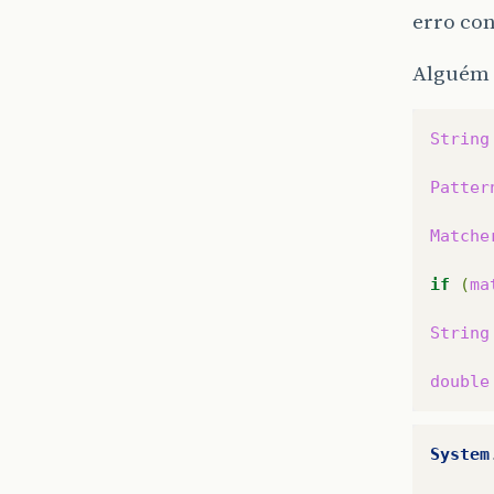
erro co
Alguém 
String
Patter
Matche
if
(
ma
String
double
System