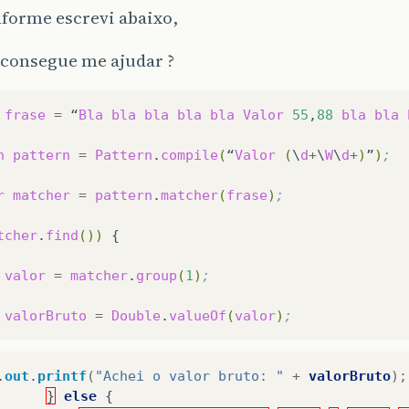
nforme escrevi abaixo,
consegue me ajudar ?
frase
=
“
Bla
bla
bla
bla
bla
Valor
55
,
88
bla
bla
n
pattern
=
Pattern
.
compile
(
“
Valor
(
\
d
+
\
W
\
d
+
)
”
)
;
r
matcher
=
pattern
.
matcher
(
frase
)
;
tcher
.
find
())
{

valor
=
matcher
.
group
(
1
)
;
valorBruto
=
Double
.
valueOf
(
valor
)
;
.
out
.
printf
(
"Achei o valor bruto: "
+
valorBruto
);
}
else
{