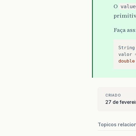
O
value
primiti
Faça as
String
valor
double
CRIADO
27 de fevere
Topicos relacio