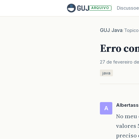
Discussoe
ARQUIVO
GUJ
Java
/
/
Topico
Erro co
27 de fevereiro d
java
Albertass
A
No meu 
valores 
preciso 