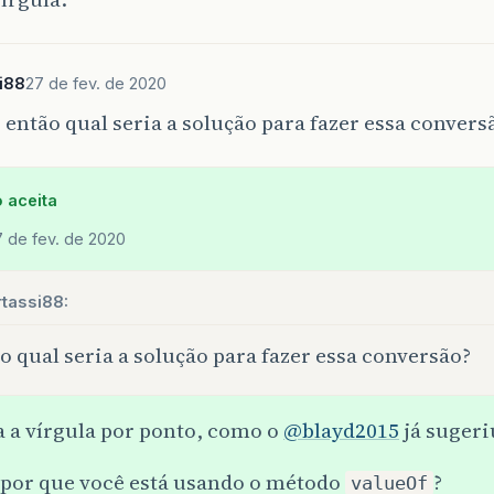
i88
27 de fev. de 2020
 então qual seria a solução para fazer essa convers
 aceita
7 de fev. de 2020
tassi88:
o qual seria a solução para fazer essa conversão?
a a vírgula por ponto, como o
@blayd2015
já sugeri
 por que você está usando o método
?
valueOf