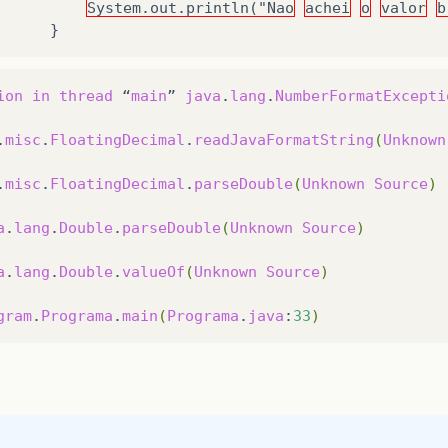
System.out.println("Nao
achei
o
valor
b
}
ion
in
thread
“
main
”
java
.
lang
.
NumberFormatExcepti
.
misc
.
FloatingDecimal
.
readJavaFormatString
(
Unknown
.
misc
.
FloatingDecimal
.
parseDouble
(
Unknown
Source
)
a
.
lang
.
Double
.
parseDouble
(
Unknown
Source
)
a
.
lang
.
Double
.
valueOf
(
Unknown
Source
)
gram
.
Programa
.
main
(
Programa
.
java
:
33
)