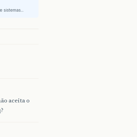
 sistemas...
não aceita o
q?