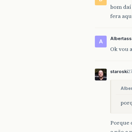
bom daí
fera aqu
Albertass
A
Ok vou 
staroski
2
Alber
porq
Porque 
e não a 