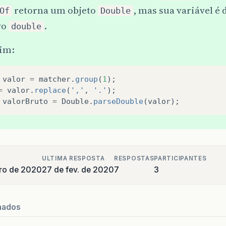
retorna um objeto
, mas sua variável é 
Of
Double
vo
.
double
sim:
valor
=
matcher
.
group
(
1
);
=
valor
.
replace
(
','
,
'.'
);
valorBruto
=
Double
.
parseDouble
(
valor
);
ULTIMA RESPOSTA
RESPOSTAS
PARTICIPANTES
iro de 2020
27 de fev. de 2020
7
3
nados