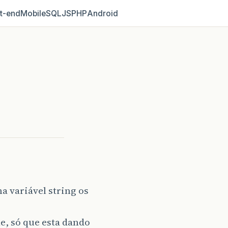
t‑end
Mobile
SQL
JS
PHP
Android
 variável string os
le, só que esta dando