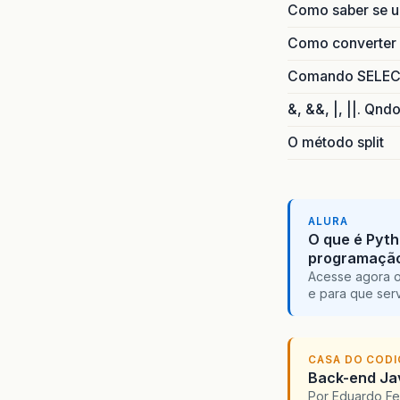
Como saber se 
Como converter i
Comando SELECT 
&, &&, |, ||. Qnd
O método split
ALURA
O que é Pyth
programaçã
Acesse agora o
e para que serv
CASA DO COD
Back-end Jav
Por Eduardo F