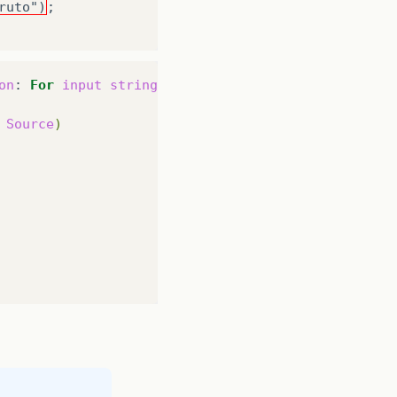
ruto")
;
on
:
For
input
string
:
“
55
,
88
”

Source
)