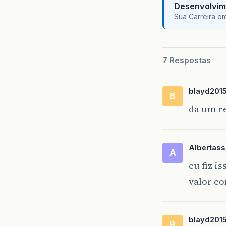
Desenvolvim
Sua Carreira e
7 Respostas
blayd201
B
da um re
Albertass
A
eu fiz i
valor co
blayd201
B