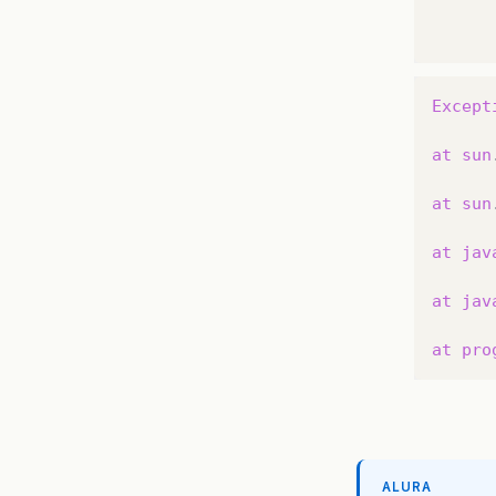
Except
at
sun
at
sun
at
jav
at
jav
at
pro
ALURA