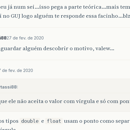
 eu já num sei…isso pega a parte teórica…mais te
i no GUJ logo alguém te responde essa facinho…bl
i88
27 de fev. de 2020
aguardar alguém descobrir o motivo, valew…
7 de fev. de 2020
tassi88:
ue ele não aceita o valor com virgula e só com pon
os tipos
e
usam o ponto como separ
double
float
vírgula.