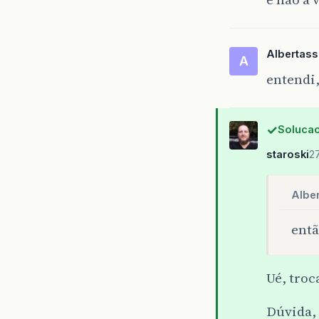
Albertass
A
entendi,
Solucao
staroski
2
Alber
entã
Ué, troc
Dúvida,