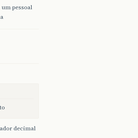
m um pessoal
za
to
ador decimal