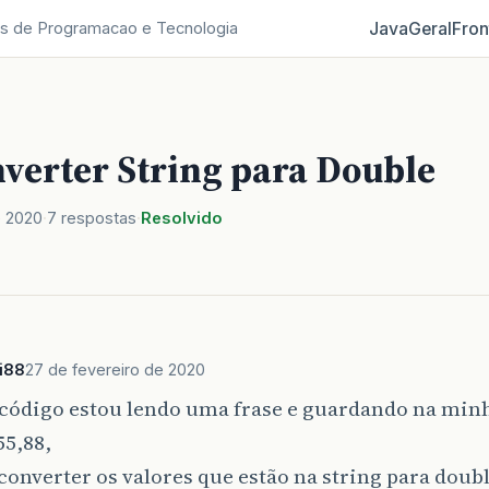
Java
Geral
Fron
s de Programacao e Tecnologia
nverter String para Double
e 2020
7 respostas
Resolvido
i88
27 de fevereiro de 2020
código estou lendo uma frase e guardando na minha
55,88,
converter os valores que estão na string para doub