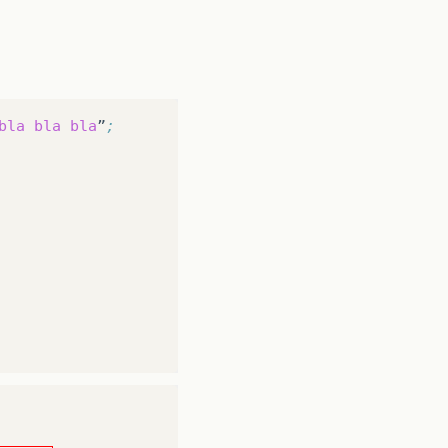
bla
bla
bla
”
;