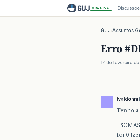
Discussoe
ARQUIVO
GUJ
Assuntos Ge
/
Erro #DI
17 de fevereiro de
Ivaldonm
I
Tenho a 
=SOMASE
foi 0 (z