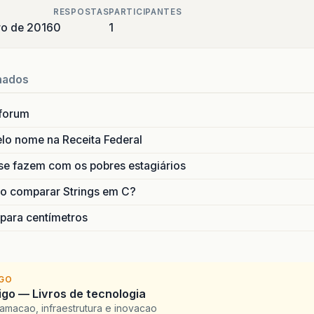
RESPOSTAS
PARTICIPANTES
ro de 2016
0
1
nados
forum
lo nome na Receita Federal
se fazem com os pobres estagiários
o comparar Strings em C?
 para centímetros
IGO
go — Livros de tecnologia
amacao, infraestrutura e inovacao