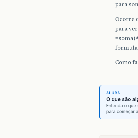
para so
Ocorre q
para ver
=soma(A5
formula 
Como faç
ALURA
O que são al
Entenda o que 
para começar 