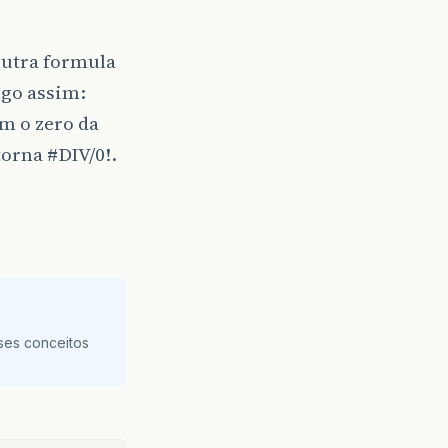
 outra formula
lgo assim:
em o zero da
etorna
#DIV
/0!.
ses conceitos