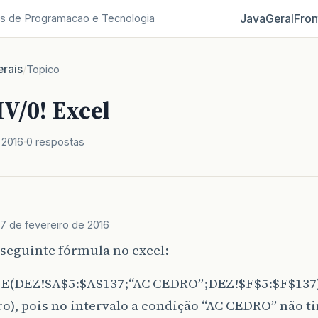
Java
Geral
Fron
s de Programacao e Tecnologia
rais
/
Topico
V/0! Excel
 2016
0 respostas
17 de fevereiro de 2016
seguinte fórmula no excel:
(DEZ!$A$5:$A$137;“AC CEDRO”;DEZ!$F$5:$F$137).
ero), pois no intervalo a condição “AC CEDRO” não t