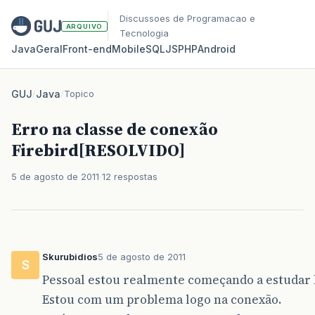
Discussoes de Programacao e
ARQUIVO
Tecnologia
Java
Geral
Front‑end
Mobile
SQL
JS
PHP
Android
GUJ
/
Java
/
Topico
Erro na classe de conexão
Firebird[RESOLVIDO]
5 de agosto de 2011
12 respostas
Skurubidios
5 de agosto de 2011
S
Pessoal estou realmente começando a estudar 
Estou com um problema logo na conexão.