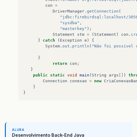
con
=
DriverManager
.
getConnection
(
"jdbc:firebirdsql:localhost/305
"sysdba"
,
"masterkey"
);
Statement
stm
=
(
Statement
)
con
.
cr
}
catch
(
Exception
e
)
{
System
.
out
.
println
(
"Não foi possível 
}
return
con
;
}
public
static
void
main
(
String
args
[]
)
thr
Connection
conexao
=
new
CriaConexaoBa
}
}
ALURA
Desenvolvimento Back-End Java