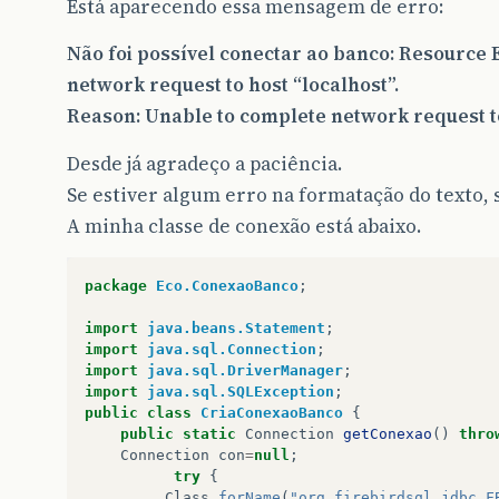
Está aparecendo essa mensagem de erro:
Não foi possível conectar ao banco: Resource 
network request to host “localhost”.
Reason: Unable to complete network request to
Desde já agradeço a paciência.
Se estiver algum erro na formatação do texto, s
A minha classe de conexão está abaixo.
package
Eco.ConexaoBanco
;
import
java.beans.Statement
;
import
java.sql.Connection
;
import
java.sql.DriverManager
;
import
java.sql.SQLException
;
public
class
CriaConexaoBanco
{
public
static
Connection
getConexao
()
thro
Connection
con
=
null
;
try
{
Class
.
forName
(
"org.firebirdsql.jdbc.F