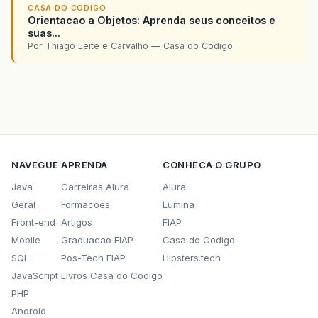
CASA DO CODIGO
Orientacao a Objetos: Aprenda seus conceitos e
suas...
Por Thiago Leite e Carvalho — Casa do Codigo
NAVEGUE
APRENDA
CONHECA O GRUPO
Java
Carreiras Alura
Alura
Geral
Formacoes
Lumina
Front-end
Artigos
FIAP
Mobile
Graduacao FIAP
Casa do Codigo
SQL
Pos-Tech FIAP
Hipsters.tech
JavaScript
Livros Casa do Codigo
PHP
Android