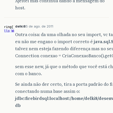
Ajeitei mas continua dando a mensagem do
host.
delki8
5 de ago. de 2011
Outra coisa: da uma olhada no seu import, vc 
eu não me engano o import correto é
java.sql
talvez nem esteja fazendo diferença mas no se
Connection conexao = CriaConexaoBanco().get
sem esse new, já que o método que você está ch
com o banco.
Se ainda não der certo, tira a porta padrão do f
conectando numa base assim o:
jdbc:firebirdsql:localhost:/home/delki8/dese
db