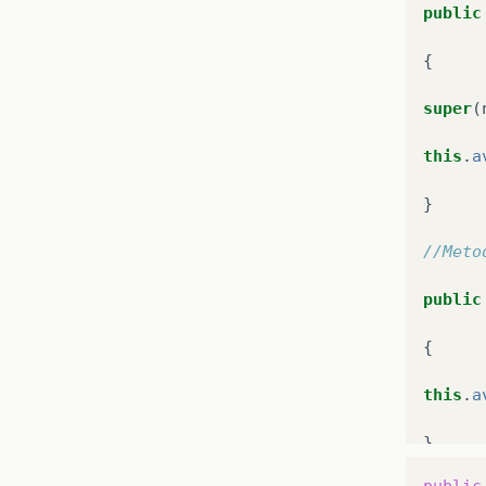
public
return
{
}

super
(
//
Mtod
this
.
a
public
}
{

//Meto
return
public
}

{
this
.
a
}
public