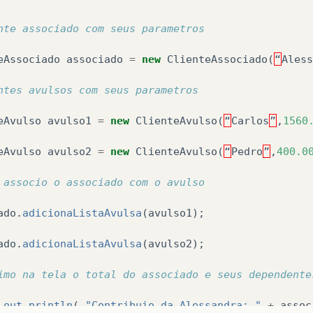
nte associado com seus parametros
eAssociado
associado
=
new
ClienteAssociado
(
“
Aless
ntes avulsos com seus parametros
eAvulso
avulso1
=
new
ClienteAvulso
(
“
Carlos
”
,
1560
eAvulso
avulso2
=
new
ClienteAvulso
(
“
Pedro
”
,
400.0
 associo o associado com o avulso
ado
.
adicionaListaAvulsa
(
avulso1
);
ado
.
adicionaListaAvulsa
(
avulso2
);
imo na tela o total do associado e seus dependente
.
out
.
println
(
"Contribuio da Alessandra: "
+
assoc