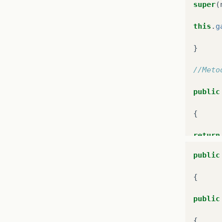
super
(
this
.
g
}
//Meto
public
{
return
public
}
{
}
public
{