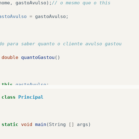
nome
,
gastoAvulso
);
// o mesmo que o this
astoAvulso
=
gastoAvulso
;
do para saber quanto o cliente avulso gastou
double
quantoGastou
()
this
.
gastoAvulso
;
class
Principal
static
void
main
(
String
[]
args
)