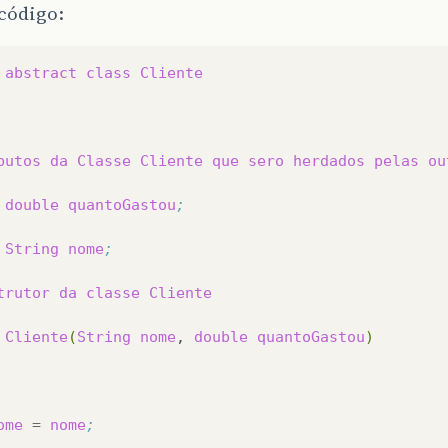
código:
abstract
class
Cliente
butos
da
Classe
Cliente
que
sero
herdados
pelas
ou
double
quantoGastou
;
String
nome
;
trutor
da
classe
Cliente
Cliente
(
String
nome
,
double
quantoGastou
)
ome
=
nome
;