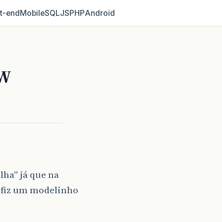
t‑end
Mobile
SQL
JS
PHP
Android
OW
lha” já que na
 fiz um modelinho