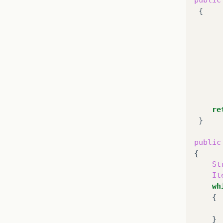
//Adic
public
{
this
.
a
}
re
}

public
St
It
wh