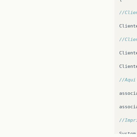
//Clie
Client
//Clie
Client
Client
//Aqui
associ
associ
//Impr
System