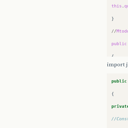
this
.
q
}

//
Mtod
public
{

import j
return
public
}

{
//
Mtod
privat
public
//Cons
{
