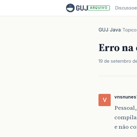
Discussoe
ARQUIVO
GUJ
Java
/
/
Topico
Erro n
19 de setembro d
vnsnunes
V
Pessoal,
compila
e não co