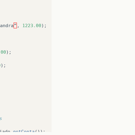
andra
”
,
1223.00
);
.00
);
0
);
s
iado
.
getConta
());