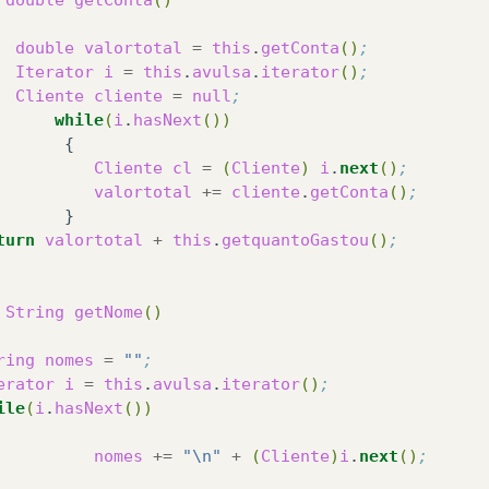
iono na lista lista o nome e o valor do pessoal av
double
valortotal
=
this
.
getConta
()
;
void
adicionaListaAvulsa
(
Cliente
cl
)
Iterator
i
=
this
.
avulsa
.
iterator
()
;
Cliente
cliente
=
null
;
while
(
i
.
hasNext
())
vulsa
.
add
(
cl
);
Cliente
cl
=
(
Cliente
)
i
.
next
()
;
valortotal
+=
cliente
.
getConta
()
;
turn
valortotal
+
this
.
getquantoGastou
()
;		
String
getNome
()
ring
nomes
=
""
;
erator
i
=
this
.
avulsa
.
iterator
()
;
ile
(
i
.
hasNext
())
nomes
+=
"\n"
+
(
Cliente
)
i
.
next
()
;