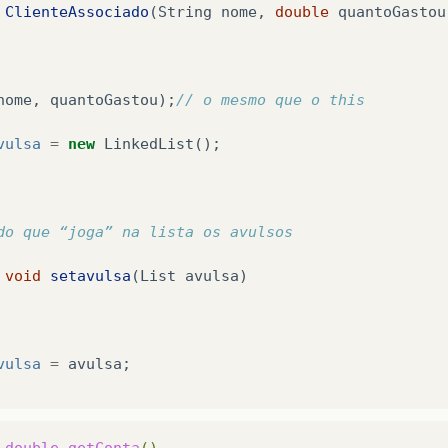
ClienteAssociado
(
String
nome
,
double
quantoGastou
this
.
quantoGastou
;
nome
,
quantoGastou
);
// o mesmo que o this
o
para
“
pegar
”
o
nome
vulsa
=
new
LinkedList
();
String
getNome
()
do que “joga” na lista os avulsos
nome
;
void
setavulsa
(
List
avulsa
)
vulsa
=
avulsa
;
double
getConta
()