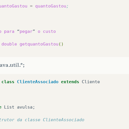
uantoGastou
=
quantoGastou
;
o
para
“
pegar
”
o
custo
double
getquantoGastou
()
ava.util.*;
this
.
quantoGastou
;
class
ClienteAssociado
extends
Cliente
o
para
“
pegar
”
a
quantidade
de
clientes
e
List
avulsa
;
double
getConta
()
trutor da classe ClienteAssociado