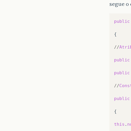
segue o 
public
{

//
Atri
public
public
//
Cons
public
{

this
.
n