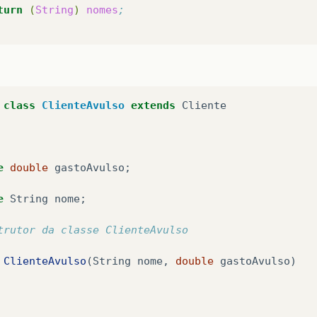
turn
(
String
)
nomes
;
class
ClienteAvulso
extends
Cliente
e
double
gastoAvulso
;
e
String
nome
;
trutor da classe ClienteAvulso
ClienteAvulso
(
String
nome
,
double
gastoAvulso
)