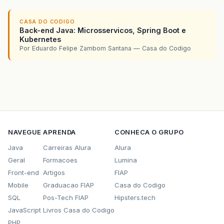
CASA DO CODIGO
Back-end Java: Microsservicos, Spring Boot e
Kubernetes
Por Eduardo Felipe Zambom Santana — Casa do Codigo
NAVEGUE
APRENDA
CONHECA O GRUPO
Java
Carreiras Alura
Alura
Geral
Formacoes
Lumina
Front-end
Artigos
FIAP
Mobile
Graduacao FIAP
Casa do Codigo
SQL
Pos-Tech FIAP
Hipsters.tech
JavaScript
Livros Casa do Codigo
PHP