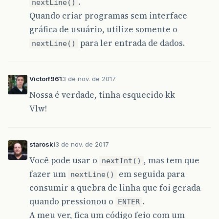
.
nextLine()
Quando criar programas sem interface
gráfica de usuário, utilize somente o
para ler entrada de dados.
nextLine()
Victorf961
3 de nov. de 2017
Nossa é verdade, tinha esquecido kk
Vlw!
staroski
3 de nov. de 2017
Você pode usar o
, mas tem que
nextInt()
fazer um
em seguida para
nextLine()
consumir a quebra de linha que foi gerada
quando pressionou o
.
ENTER
A meu ver, fica um código feio com um