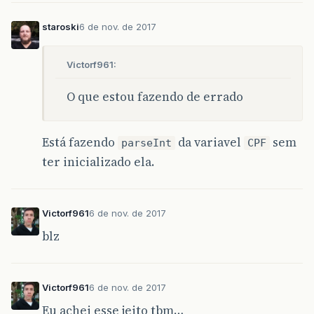
staroski
6 de nov. de 2017
Victorf961:
O que estou fazendo de errado
Está fazendo
da variavel
sem
parseInt
CPF
ter inicializado ela.
Victorf961
6 de nov. de 2017
blz
Victorf961
6 de nov. de 2017
Eu achei esse jeito tbm…