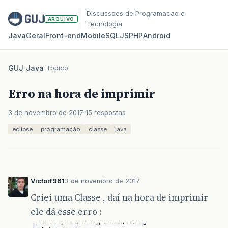
Discussoes de Programacao e
ARQUIVO
Tecnologia
Java
Geral
Front‑end
Mobile
SQL
JS
PHP
Android
GUJ
/
Java
/
Topico
Erro na hora de imprimir
3 de novembro de 2017
15 respostas
eclipse
programação
classe
java
Victorf961
3 de novembro de 2017
Criei uma Classe , daí na hora de imprimir
ele dá esse erro :