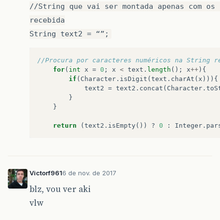
//String que vai ser montada apenas com os 
recebida
String text2 = “”;
//Procura por caracteres numéricos na String r
for
(
int
x
=
0
;
x
<
text
.
length
();
x
++
){
if
(
Character
.
isDigit
(
text
.
charAt
(
x
))){
text2
=
text2
.
concat
(
Character
.
toS
}
}
return
(
text2
.
isEmpty
())
?
0
:
Integer
.
par
Victorf961
6 de nov. de 2017
blz, vou ver aki
vlw