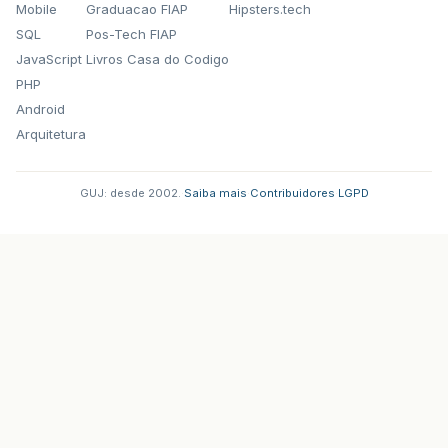
Mobile
Graduacao FIAP
Hipsters.tech
SQL
Pos-Tech FIAP
JavaScript
Livros Casa do Codigo
PHP
Android
Arquitetura
GUJ: desde 2002.
·
Saiba mais
·
Contribuidores
·
LGPD