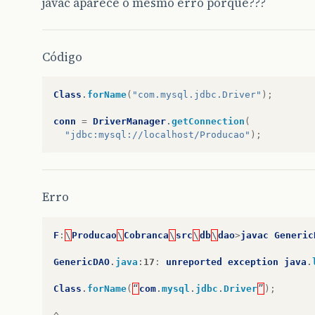
javac aparece o mesmo erro porque???
Código
Class
.
forName
(
"com.mysql.jdbc.Driver"
);
conn
=
DriverManager
.
getConnection
(
"jdbc:mysql://localhost/Producao"
);
Erro
F
:
\
Producao
\
Cobranca
\
src
\
db
\
dao
>
javac
Generic
GenericDAO
.
java
:
17
:
unreported
exception
java
.
Class
.
forName
(
“
com
.
mysql
.
jdbc
.
Driver
”
);