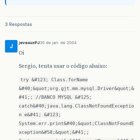
3 Respostas
jeveauxPJ
30 de jan. de 2004
J
Oi
Sergio, tenta usar o código abaixo:
try &#123; Class.forName
&#40;&quot;org.gjt.mm.mysql.Driver&quot;&
#41;; //BANCO MYSQL &#125;
catch&#40;java.lang.ClassNotFoundExceptio
n e&#41; &#123;
System.err.print&#40;&quot;ClassNotFoundE
xception&#58;&quot;&#41;;