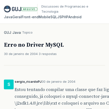
Discussoes de Programacao e
ARQUIVO
Tecnologia
Java
Geral
Front‑end
Mobile
SQL
JS
PHP
Android
GUJ
/
Java
/
Topico
Erro no Driver MySQL
30 de janeiro de 2004
3 respostas
sergio_ricardoPJ
30 de janeiro de 2004
S
Estou tentando compilar uma classe que faz li
conseguido, já coloquei o mysql-connector-java-
\j2sdk1.4.0\jre\lib\ext e coloquei o arquivo no 