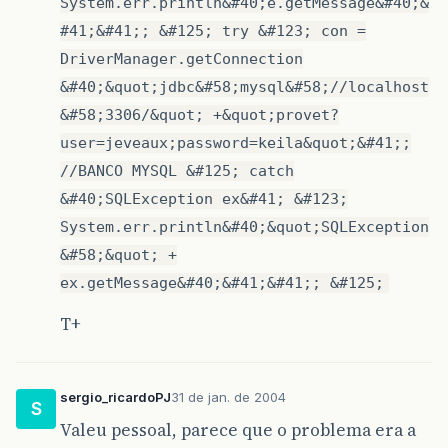
System.err.println&#40;e.getMessage&#40;&
#41;&#41;; &#125; try &#123; con =
DriverManager.getConnection
&#40;&quot;jdbc&#58;mysql&#58;//localhost
&#58;3306/&quot; +&quot;provet?
user=jeveaux;password=keila&quot;&#41;;
//BANCO MYSQL &#125; catch
&#40;SQLException ex&#41; &#123;
System.err.println&#40;&quot;SQLException
&#58;&quot; +
ex.getMessage&#40;&#41;&#41;; &#125;
T+
sergio_ricardoPJ
31 de jan. de 2004
S
Valeu pessoal, parece que o problema era a