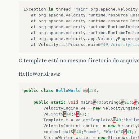
Exception
in
thread
"main"
org
.
apache
.
velocity
at
org
.
apache
.
velocity
.
runtime
.
resource
.
Res
at
org
.
apache
.
velocity
.
runtime
.
resource
.
Res
at
org
.
apache
.
velocity
.
runtime
.
RuntimeInsta
at
org
.
apache
.
velocity
.
runtime
.
RuntimeInsta
at
org
.
apache
.
velocity
.
app
.
VelocityEngine
.
g
at
VelocityListProcess
.
main
&
#40;VelocityLis
O template está no mesmo diretorio do arquivo 
HelloWorld.java:
public
class
HelloWorld
&
#
123
;
public
static
void
main
&
#
40
;
String
&
#
91
;
&
#
VelocityEngine
ve
=
new
VelocityEngine
ve
.
init
&
#
40
;
&
#
41
;;
Template
t
=
ve
.
getTemplate
&
#
40
;
"hello
VelocityContext
context
=
new
Velocity
context
.
put
&
#
40
;
"name"
,
"World"
&
#
41
;;
StringWriter
writer
=
new
StringWriter