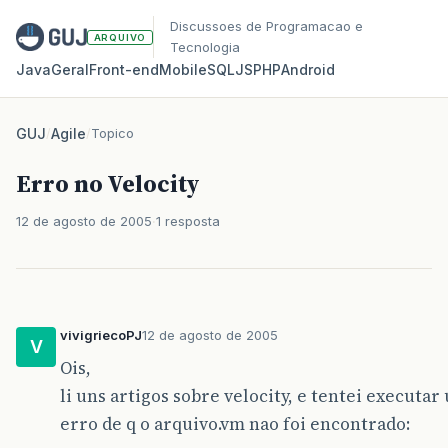
Discussoes de Programacao e
ARQUIVO
Tecnologia
Java
Geral
Front‑end
Mobile
SQL
JS
PHP
Android
GUJ
/
Agile
/
Topico
Erro no Velocity
12 de agosto de 2005
1 resposta
vivigriecoPJ
12 de agosto de 2005
V
Ois,
li uns artigos sobre velocity, e tentei execut
erro de q o arquivo.vm nao foi encontrado: