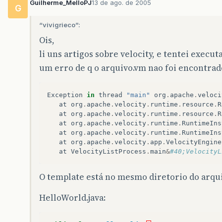
Guilherme_MelloPJ
13 de ago. de 2005
G
“vivigrieco”:
Ois,
li uns artigos sobre velocity, e tentei exec
um erro de q o arquivo.vm nao foi encontrad
Exception
in
thread
"main"
org
.
apache
.
veloci
at
org
.
apache
.
velocity
.
runtime
.
resource
.
R
at
org
.
apache
.
velocity
.
runtime
.
resource
.
R
at
org
.
apache
.
velocity
.
runtime
.
RuntimeIns
at
org
.
apache
.
velocity
.
runtime
.
RuntimeIns
at
org
.
apache
.
velocity
.
app
.
VelocityEngine
at
VelocityListProcess
.
main
&
#40;VelocityL
O template está no mesmo diretorio do arqui
HelloWorld.java: