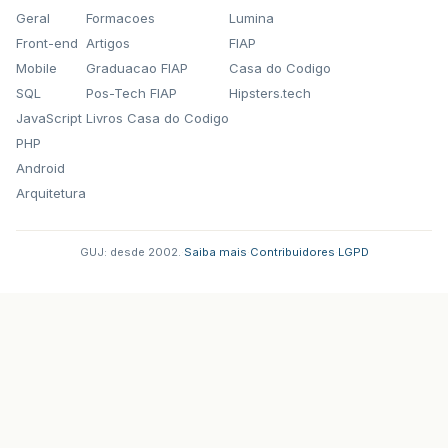
Geral
Formacoes
Lumina
Front-end
Artigos
FIAP
Mobile
Graduacao FIAP
Casa do Codigo
SQL
Pos-Tech FIAP
Hipsters.tech
JavaScript
Livros Casa do Codigo
PHP
Android
Arquitetura
GUJ: desde 2002.
·
Saiba mais
·
Contribuidores
·
LGPD