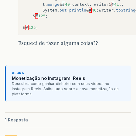
t
.
merge
&
#
40
;
context
,
writer
&
#
41
;;
System
.
out
.
println
&
#
40
;
writer
.
toString
&
#
125
;
&
#
125
;
Esqueci de fazer alguma coisa??
ALURA
Monetização no Instagram: Reels
Descubra como ganhar dinheiro com seus vídeos no
Instagram Reels. Saiba tudo sobre a nova monetização da
plataforma
1 Resposta