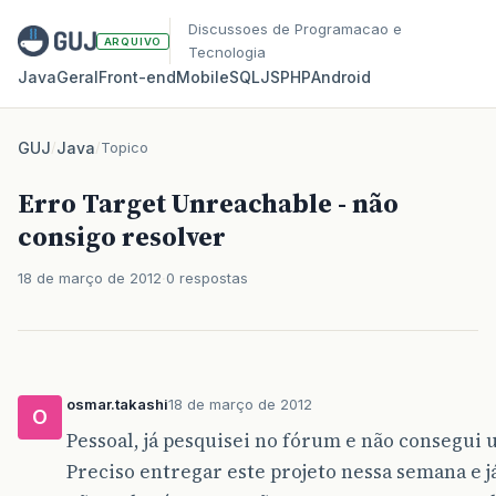
Discussoes de Programacao e
ARQUIVO
Tecnologia
Java
Geral
Front‑end
Mobile
SQL
JS
PHP
Android
GUJ
/
Java
/
Topico
Erro Target Unreachable - não
consigo resolver
18 de março de 2012
0 respostas
osmar.takashi
18 de março de 2012
O
Pessoal, já pesquisei no fórum e não consegui
Preciso entregar este projeto nessa semana e j