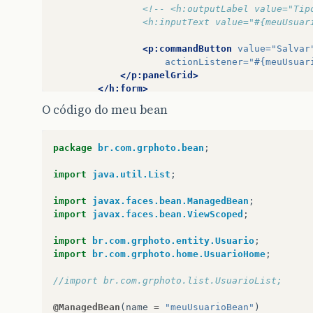
<!-- <h:outputLabel value="Tip
				<h:inputText value="#{meuUsu
<p:commandButton
value=
"Salvar
actionListener=
"#{meuUsuar
</p:panelGrid>
</h:form>
O código do meu bean
</ui:define>
package
br.com.grphoto.bean
;
import
java.util.List
;
</ui:composition>
import
javax.faces.bean.ManagedBean
;
import
javax.faces.bean.ViewScoped
;
</html>
import
br.com.grphoto.entity.Usuario
;
import
br.com.grphoto.home.UsuarioHome
;
//import br.com.grphoto.list.UsuarioList;
@ManagedBean
(
name
=
"meuUsuarioBean"
)