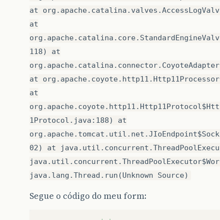
at org.apache.catalina.valves.AccessLogValv
at
org.apache.catalina.core.StandardEngineValv
118) at
org.apache.catalina.connector.CoyoteAdapter
at org.apache.coyote.http11.Http11Processor
at
org.apache.coyote.http11.Http11Protocol$Htt
1Protocol.java:188) at
org.apache.tomcat.util.net.JIoEndpoint$Sock
02) at java.util.concurrent.ThreadPoolExecu
java.util.concurrent.ThreadPoolExecutor$Wor
java.lang.Thread.run(Unknown Source)
Segue o código do meu form: