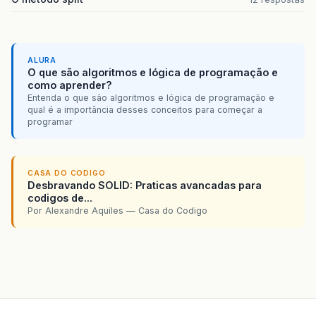
public
void
setCpfFiltro
(
String
cpfFiltro
)
this
.
cpfFiltro
=
cpfFiltro
;
}
public
String
getNomeFiltro
()
{
ALURA
O que são algoritmos e lógica de programação e
return
nomeFiltro
;
como aprender?
}
Entenda o que são algoritmos e lógica de programação e
qual é a importância desses conceitos para começar a
public
void
setNomeFiltro
(
String
nomeFiltr
programar
this
.
nomeFiltro
=
nomeFiltro
;
}
}
CASA DO CODIGO
Desbravando SOLID: Praticas avancadas para
codigos de...
Por Alexandre Aquiles — Casa do Codigo