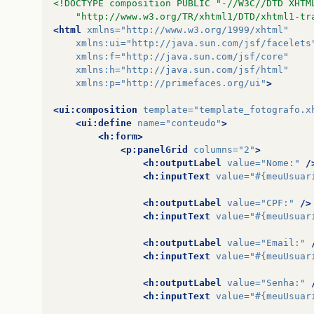
<!DOCTYPE composition PUBLIC "-//W3C//DTD XHTM
    "http://www.w3.org/TR/xhtml1/DTD/xhtml1-tr
<html
xmlns=
"http://www.w3.org/1999/xhtml"
xmlns:ui=
"http://java.sun.com/jsf/facelets
xmlns:f=
"http://java.sun.com/jsf/core"
xmlns:h=
"http://java.sun.com/jsf/html"
xmlns:p=
"http://primefaces.org/ui"
>
<ui:composition
template=
"template_fotografo.x
<ui:define
name=
"conteudo"
>
<h:form>
<p:panelGrid
columns=
"2"
>
<h:outputLabel
value=
"Nome:"
/
<h:inputText
value=
"#{meuUsuar
<h:outputLabel
value=
"CPF:"
/>
<h:inputText
value=
"#{meuUsuar
<h:outputLabel
value=
"Email:"
<h:inputText
value=
"#{meuUsuar
<h:outputLabel
value=
"Senha:"
<h:inputText
value=
"#{meuUsuar