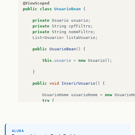
@ViewScoped
public
class
UsuarioBean
{
private
Usuario
usuario
;
private
String
cpfFiltro
;
private
String
nomeFiltro
;
List
<
Usuario
>
listaUsuario
;
public
UsuarioBean
()
{
this
.
usuario
=
new
Usuario
();
}
public
void
InserirUsuario
()
{
UsuarioHome
usuarioHome
=
new
UsuarioH
try
{
usuarioHome
.
salvar
(
this
.
usuario
);
}
catch
(
Exception
e
)
{
// TODO Auto-generated catch block
e
.
printStackTrace
();
}
ALURA