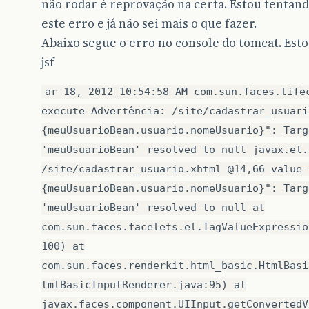
não rodar é reprovação na certa. Estou tentand
este erro e já não sei mais o que fazer.
Abaixo segue o erro no console do tomcat. Est
jsf
ar 18, 2012 10:54:58 AM com.sun.faces.life
execute Advertência: /site/cadastrar_usuari
{meuUsuarioBean.usuario.nomeUsuario}": Targ
'meuUsuarioBean' resolved to null javax.el.
/site/cadastrar_usuario.xhtml @14,66 value=
{meuUsuarioBean.usuario.nomeUsuario}": Targ
'meuUsuarioBean' resolved to null at
com.sun.faces.facelets.el.TagValueExpressio
100) at
com.sun.faces.renderkit.html_basic.HtmlBasi
tmlBasicInputRenderer.java:95) at
javax.faces.component.UIInput.getConvertedV