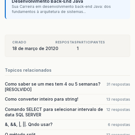
Desenvolvimento Back-End Java
}
Sua Carreira em desenvolvimento back-end Java: dos
fundamentos à arquitetura de sistemas...
/*
	 * public void ConsultarUsuario() throws E
	 * 
	 * this.listaUsuario = ((List<Usuario>) ne
	 * UsuarioList().getUsuario(this.cpfFiltro
CRIADO
RESPOSTAS
PARTICIPANTES
	 * 
18 de março de 2012
0
1
	 * }
	 */
public
Usuario
getUsuario
()
{
Topicos relacionados
return
usuario
;
}
Como saber se um mes tem 4 ou 5 semanas?
31 respostas
[RESOLVIDO]
public
void
setUsuario
(
Usuario
usuario
)
{
this
.
usuario
=
usuario
;
Como converter inteiro para string!
13 respostas
}
Comando SELECT para selecionar intervalo de
12 respostas
data SQL SERVER
public
String
getCpfFiltro
()
{
return
cpfFiltro
;
&, &&, |, ||. Qndo usar?
6 respostas
}
O método split
12 respostas