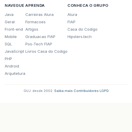
NAVEGUE
APRENDA
CONHECA O GRUPO
Java
Carreiras Alura
Alura
Geral
Formacoes
FIAP
Front-end
Artigos
Casa do Codigo
Mobile
Graduacao FIAP
Hipsters.tech
SQL
Pos-Tech FIAP
JavaScript
Livros Casa do Codigo
PHP
Android
Arquitetura
GUJ: desde 2002.
·
Saiba mais
·
Contribuidores
·
LGPD