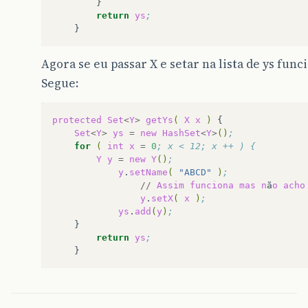
return
ys
;
Agora se eu passar X e setar na lista de ys func
Segue:
protected
Set
<
Y
>
getYs
(
X
x
)
Set
<
Y
>
ys
=
new
HashSet
<
Y
>
()
;		
for
(
int
x
=
0
; x < 12; x ++ ) {
Y
y
=
new
Y
()
;
y
.
setName
(
"ABCD"
)
;
//
Assim
funciona
mas
n
ã
o
acho
y
.
setX
(
x
)
;
ys
.
add
(
y
)
;
return
ys
;