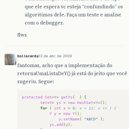
que ele espera vc esteja “confundindo” os
algoritimos dele. Faça um teste e analise
com o debugger.
flws
bsl.lacerda
13 de abr. de 2009
fantomas, acho que a implementação do
retornaUmaListaDeY() já está do jeito que você
sugeriu. Segue:
protected
Set
<
Y
>
getYs
(
)
Set
<
Y
>
ys
=
new
HashSet
<
Y
>
()
;		
for
(
int
x
=
0
; x < 12; x ++ ) {
Y
y
=
new
Y
()
;
y
.
setName
(
"ABCD"
)
;
ys
.
add
(
y
)
;