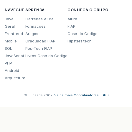
NAVEGUE
APRENDA
CONHECA O GRUPO
Java
Carreiras Alura
Alura
Geral
Formacoes
FIAP
Front-end
Artigos
Casa do Codigo
Mobile
Graduacao FIAP
Hipsters.tech
SQL
Pos-Tech FIAP
JavaScript
Livros Casa do Codigo
PHP
Android
Arquitetura
GUJ: desde 2002.
·
Saiba mais
·
Contribuidores
·
LGPD