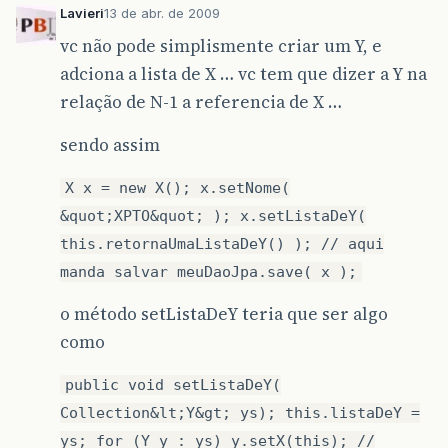
Lavieri
13 de abr. de 2009
vc não pode simplismente criar um Y, e
adciona a lista de X … vc tem que dizer a Y na
relação de N-1 a referencia de X …
sendo assim
X x = new X(); x.setNome(
&quot;XPTO&quot; ); x.setListaDeY(
this.retornaUmaListaDeY() ); // aqui
manda salvar meuDaoJpa.save( x );
o método setListaDeY teria que ser algo
como
public void setListaDeY(
Collection&lt;Y&gt; ys); this.listaDeY =
ys; for (Y y : ys) y.setX(this); //