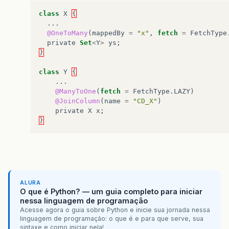
class
X
{
...
@OneToMany
(
mappedBy
=
"x"
,
fetch
=
FetchType
private
Set
<
Y
>
ys
;
}
class
Y
{
...
@ManyToOne
(
fetch
=
FetchType
.
LAZY
)
@JoinColumn
(
name
=
"CD_X"
)
private
X
x
;
}
ALURA
O que é Python? — um guia completo para iniciar
nessa linguagem de programação
Acesse agora o guia sobre Python e inicie sua jornada nessa
linguagem de programação: o que é e para que serve, sua
sintaxe e como iniciar nela!