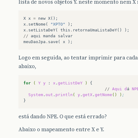
lista de novos objetos Y. neste momento nem X 
X
x
=
new
X
();
x
.
setNome
(
"XPTO"
);
x
.
setListaDeY
(
this
.
retornaUmaListaDeY
()
);
//
aqui
manda
salvar
meuDaoJpa
.
save
(
x
);
Logo em seguida, ao tentar imprimir para cad
abaixo,
for
(
Y
y
:
x
.
getListDeY
)
//
Aqui
d
á
NP
System
.
out
.
println
(
y
.
getX
.
getNome
()
)
;
está dando NPE. O que está errado?
Abaixo o mapeamento entre X e Y.