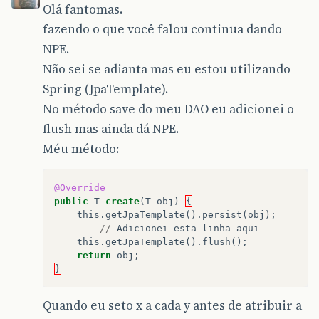
Olá fantomas.
fazendo o que você falou continua dando
NPE.
Não sei se adianta mas eu estou utilizando
Spring (JpaTemplate).
No método save do meu DAO eu adicionei o
flush mas ainda dá NPE.
Méu método:
@Override
public
T
create
(
T
obj
)
{
this
.
getJpaTemplate
().
persist
(
obj
);
//
Adicionei
esta
linha
aqui
this
.
getJpaTemplate
().
flush
();
return
obj
;
}
Quando eu seto x a cada y antes de atribuir a