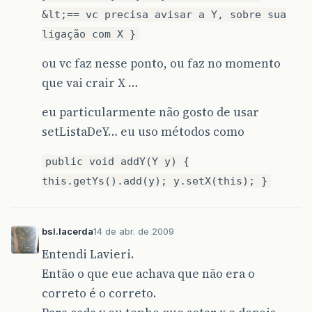
&lt;== vc precisa avisar a Y, sobre sua
ligação com X }
ou vc faz nesse ponto, ou faz no momento
que vai crair X …
eu particularmente não gosto de usar
setListaDeY… eu uso métodos como
public void addY(Y y) {
this.getYs().add(y); y.setX(this); }
bsl.lacerda
14 de abr. de 2009
Entendi Lavieri.
Então o que eue achava que não era o
correto é o correto.