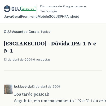
Discussoes de Programacao e
ARQUIVO
Tecnologia
Java
Geral
Front‑end
Mobile
SQL
JS
PHP
Android
GUJ
/
Assuntos Gerais
/
Topico
[ESCLARECIDO] - Dúvida JPA: 1-N e
N-1
13 de abril de 2009
6 respostas
bsl.lacerda
13 de abril de 2009
Boa tarde pessoal!
Seguinte, em um mapeamento 1-N e N-1 eu crio