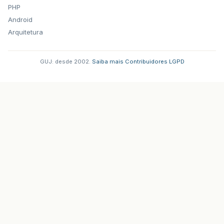
PHP
Android
Arquitetura
GUJ: desde 2002.
·
Saiba mais
·
Contribuidores
·
LGPD