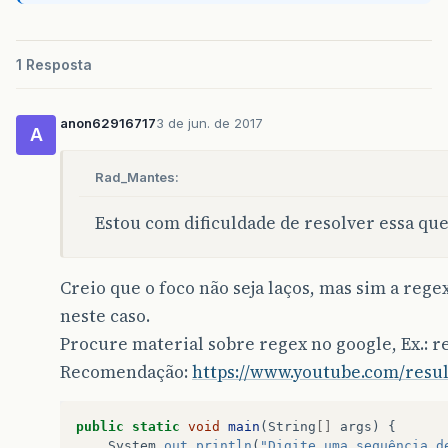
1 Resposta
anon62916717
3 de jun. de 2017
A
Rad_Mantes:
Estou com dificuldade de resolver essa que
Creio que o foco não seja laços, mas sim a reg
neste caso.
Procure material sobre regex no google, Ex.: re
Recomendação:
https://www.youtube.com/resu
public
static
void
main
(
String
[]
args
)
{
System
.
out
.
println
(
"Digite uma sequência d