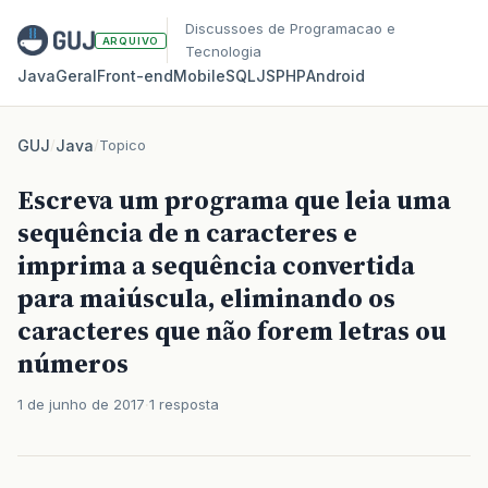
Discussoes de Programacao e
ARQUIVO
Tecnologia
Java
Geral
Front‑end
Mobile
SQL
JS
PHP
Android
GUJ
/
Java
/
Topico
Escreva um programa que leia uma
sequência de n caracteres e
imprima a sequência convertida
para maiúscula, eliminando os
caracteres que não forem letras ou
números
1 de junho de 2017
1 resposta