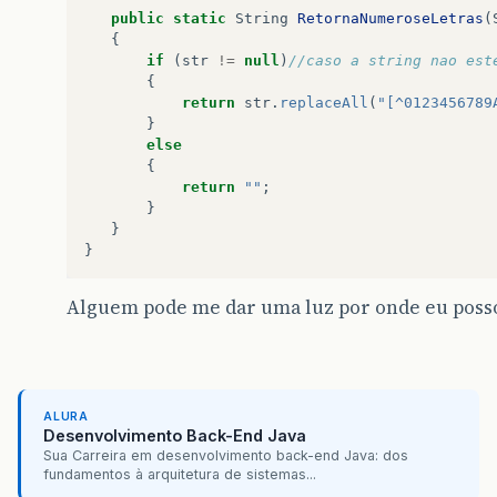
public
static
String
RetornaNumeroseLetras
(
{
if
(
str
!=
null
)
//caso a string nao est
{
return
str
.
replaceAll
(
"[^0123456789
}
else
{
return
""
;
}
}
}
Alguem pode me dar uma luz por onde eu poss
ALURA
Desenvolvimento Back-End Java
Sua Carreira em desenvolvimento back-end Java: dos
fundamentos à arquitetura de sistemas...