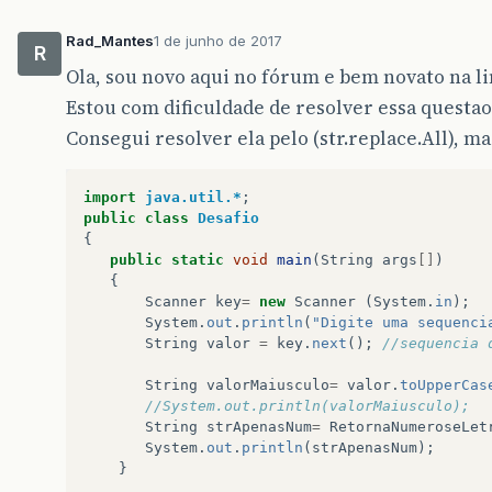
Rad_Mantes
1 de junho de 2017
R
Ola, sou novo aqui no fórum e bem novato na l
Estou com dificuldade de resolver essa questao 
Consegui resolver ela pelo (str.replace.All), ma
import
java.util.*
;
public
class
Desafio
{
public
static
void
main
(
String
args
[]
)
{
Scanner
key
=
new
Scanner
(
System
.
in
);
System
.
out
.
println
(
"Digite uma sequenci
String
valor
=
key
.
next
();
//sequencia 
String
valorMaiusculo
=
valor
.
toUpperCas
//System.out.println(valorMaiusculo);
String
strApenasNum
=
RetornaNumeroseLet
System
.
out
.
println
(
strApenasNum
);
}