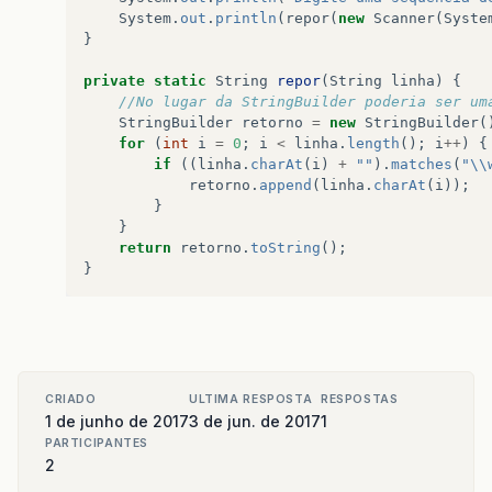
System
.
out
.
println
(
repor
(
new
Scanner
(
Syste
}
private
static
String
repor
(
String
linha
)
{
//No lugar da StringBuilder poderia ser um
StringBuilder
retorno
=
new
StringBuilder
(
for
(
int
i
=
0
;
i
<
linha
.
length
();
i
++
)
{
if
((
linha
.
charAt
(
i
)
+
""
).
matches
(
"\\
retorno
.
append
(
linha
.
charAt
(
i
));
}
}
return
retorno
.
toString
();
}
CRIADO
ULTIMA RESPOSTA
RESPOSTAS
1 de junho de 2017
3 de jun. de 2017
1
PARTICIPANTES
2