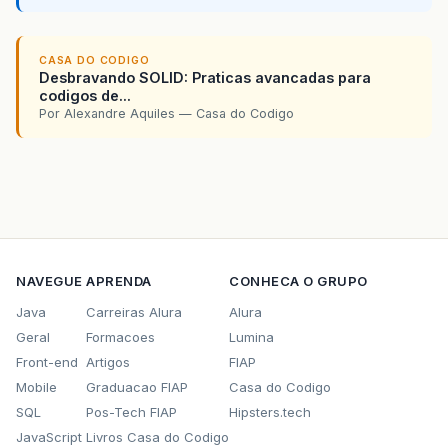
CASA DO CODIGO
Desbravando SOLID: Praticas avancadas para
codigos de...
Por Alexandre Aquiles — Casa do Codigo
NAVEGUE
APRENDA
CONHECA O GRUPO
Java
Carreiras Alura
Alura
Geral
Formacoes
Lumina
Front-end
Artigos
FIAP
Mobile
Graduacao FIAP
Casa do Codigo
SQL
Pos-Tech FIAP
Hipsters.tech
JavaScript
Livros Casa do Codigo